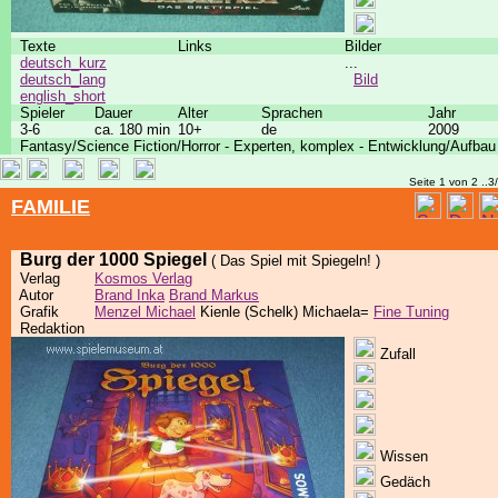
Texte
Links
Bilder
deutsch_kurz
...
deutsch_lang
Bild
english_short
Spieler
Dauer
Alter
Sprachen
Jahr
3-6
ca. 180 min
10+
de
2009
Fantasy/Science Fiction/Horror - Experten, komplex - Entwicklung/Aufbau
Seite 1 von 2 ..3
FAMILIE
Burg der 1000 Spiegel
( Das Spiel mit Spiegeln! )
Verlag
Kosmos Verlag
Autor
Brand Inka
Brand Markus
Grafik
Menzel Michael
Kienle (Schelk) Michaela=
Fine Tuning
Redaktion
Zufall
Wissen
Gedäch