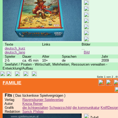
Texte
Links
Bilder
deutsch_kurz
...
deutsch_lang
Bild
Spieler
Dauer
Alter
Sprachen
Jahr
2-5
ca. 45 min
10+
de
2009
Seefahrt / Piraten - Wirtschaft, Mehrheiten, Ressourcen verwalten -
Entwicklung/Aufbau
Seite 1 von 2 ..6
FAMILIE
Fits
( Das lückenlose Spielvergnügen )
Verlag
Ravensburger Spieleverlag
Autor
Knizia Reiner
Grafik
die lichtgestalten
Schwarzschild
die kommunikatur
KniffDesig
Redaktion
Sprick Philipp
Zufall