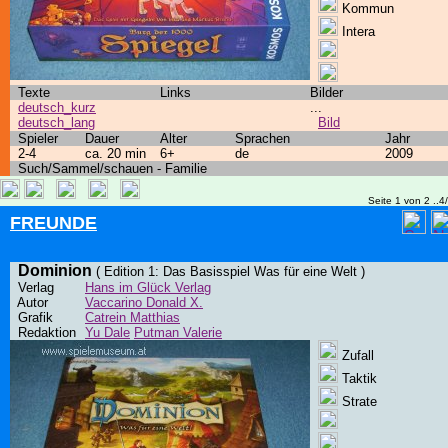
Kommun
Intera
Texte
Links
Bilder
deutsch_kurz
...
deutsch_lang
Bild
Spieler
Dauer
Alter
Sprachen
Jahr
2-4
ca. 20 min
6+
de
2009
Such/Sammel/schauen - Familie
Seite 1 von 2 ..4
FREUNDE
Dominion
( Edition 1: Das Basisspiel Was für eine Welt )
Verlag
Hans im Glück Verlag
Autor
Vaccarino Donald X.
Grafik
Catrein Matthias
Redaktion
Yu Dale
Putman Valerie
Zufall
Taktik
Strate