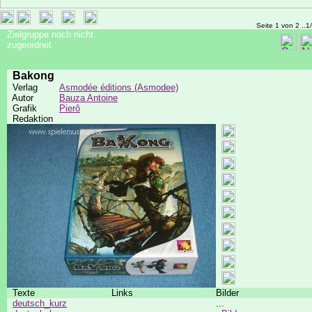
Seite 1 von 2 ..1
Zielgruppe noch nicht
zugeordnet
Bakong
Verlag
Asmodée éditions (Asmodee)
Autor
Bauza Antoine
Grafik
Pierô
Redaktion
Texte
Links
Bilder
deutsch_kurz
...