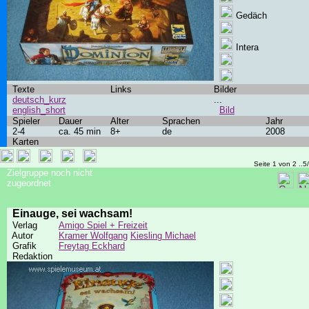
Gedäch
Intera
Texte
Links
Bilder
deutsch_kurz
...
english_short
Bild
Spieler
Dauer
Alter
Sprachen
Jahr
2-4
ca. 45 min
8+
de
2008
Karten
Seite 1 von 2 ..5
Zielgruppe noch nicht
zugeordnet
Einauge, sei wachsam!
Verlag
Amigo Spiel + Freizeit
Autor
Kramer Wolfgang
Kiesling Michael
Grafik
Freytag Eckhard
Redaktion