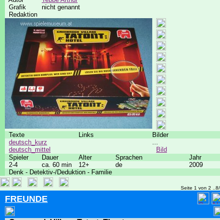
Grafik
nicht genannt
Redaktion
Texte
Links
Bilder
deutsch_kurz
...
deutsch_mittel
Bild
Spieler
Dauer
Alter
Sprachen
Jahr
2-4
ca. 60 min
12+
de
2009
Denk - Detektiv-/Deduktion - Familie
Seite 1 von 2 ..8
FREUNDE