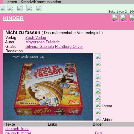
Lernen - Kreativ/Kommunikation
Seite 1 von 2 ..10
KINDER
Nicht zu fassen
( Das märchenhafte Versteckspiel )
Verlag
Zoch Verlag
Autor
Moyersoen Fréderic
Grafik
Silveira Gabriela
Richtberg Oliver
Redaktion
Intera
Aktion
Texte
Links
Bilder
deutsch_kurz
...
deutsch_mittel
Bild