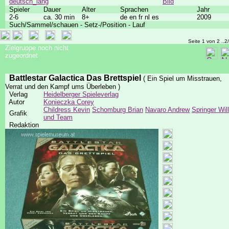
deutsch_lang
Bild
Spieler
Dauer
Alter
Sprachen
Jahr
2-6
ca. 30 min
8+
de en fr nl es
2009
Such/Sammel/schauen - Setz-/Position - Lauf
Seite 1 von 2 ..2
Zielgruppe noch nicht
zugeordnet
Battlestar Galactica Das Brettspiel
( Ein Spiel um Misstrauen,
Verrat und den Kampf ums Überleben )
Verlag
Heidelberger Spieleverlag
Autor
Konieczka Corey
Childress Kevin
Schomburg Brian
Navaro Andrew
Springer Will
Grafik
und Team
Redaktion