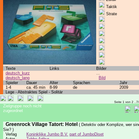
Taktik
Strate
Texte
Links
Bilder
deutsch_kurz
...
deutsch_lang
Bild
Spieler
Dauer
Alter
Sprachen
Jahr
1-4
ca. 45 min
8-99
de
2009
Lege - Abstraktes Spiel - Solitär
Seite 1 von 2 ..7
Zielgruppe noch nicht
zugeordnet
Greenrock Village Tatort: Hotel
( Detektiv oder Komplize, wer sin
Sie? )
Verlag
Koninklijke Jumbo B.V.
part of JumboDiset
Autor
Tebbe Arthur