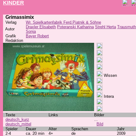
KINDER
Grimassimix
Verlag
Wr. Spielkartenfabrik Ferd.Piatnik & Söhne
Draxler Elisabeth
Poteranski Katharina
Strehl Herta
Trausmuth
Autor
Sonja
Grafik
Bayer Robert
Redaktion
Wissen
Intera
Texte
Links
Bilder
deutsch_kurz
...
deutsch_mittel
Bild
Spieler
Dauer
Alter
Sprachen
Jahr
2-4
ca. 20 min
4+
de
2009