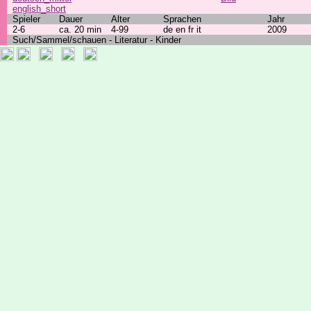
english_short
Spieler
Dauer
Alter
Sprachen
Jahr
2-6
ca. 20 min
4-99
de en fr it
2009
Such/Sammel/schauen - Literatur - Kinder