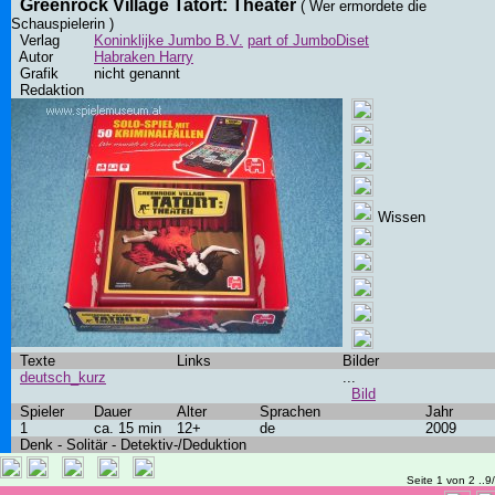
Greenrock Village Tatort: Theater
( Wer ermordete die
Schauspielerin )
Verlag
Koninklijke Jumbo B.V.
part of JumboDiset
Autor
Habraken Harry
Grafik
nicht genannt
Redaktion
Wissen
Texte
Links
Bilder
deutsch_kurz
...
Bild
Spieler
Dauer
Alter
Sprachen
Jahr
1
ca. 15 min
12+
de
2009
Denk - Solitär - Detektiv-/Deduktion
Seite 1 von 2 ..9