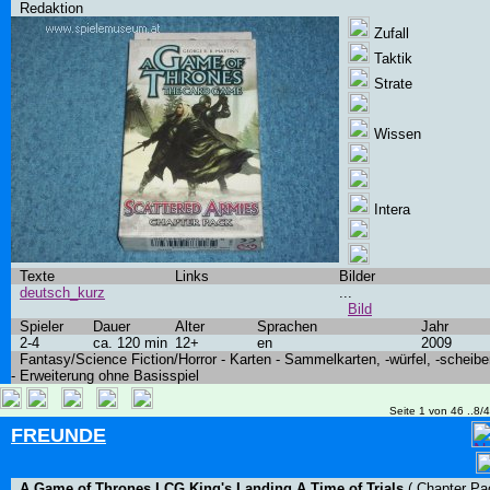
Redaktion
Zufall
Taktik
Strate
Wissen
Intera
Texte
Links
Bilder
deutsch_kurz
...
Bild
Spieler
Dauer
Alter
Sprachen
Jahr
2-4
ca. 120 min
12+
en
2009
Fantasy/Science Fiction/Horror - Karten - Sammelkarten, -würfel, -scheibe
- Erweiterung ohne Basisspiel
Seite 1 von 46 ..8/
FREUNDE
A Game of Thrones LCG King's Landing A Time of Trials
( Chapter Pa