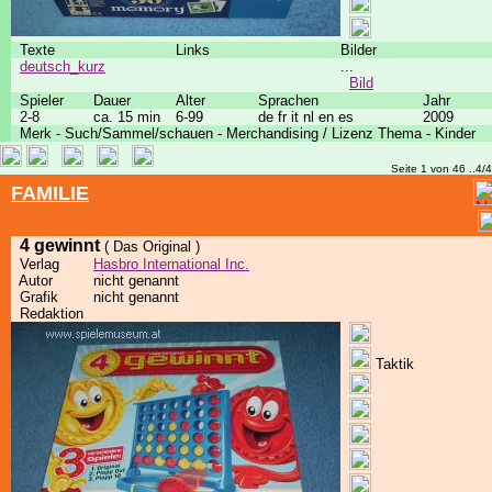
Texte
Links
Bilder
deutsch_kurz
...
Bild
Spieler
Dauer
Alter
Sprachen
Jahr
2-8
ca. 15 min
6-99
de fr it nl en es
2009
Merk - Such/Sammel/schauen - Merchandising / Lizenz Thema - Kinder
Seite 1 von 46 ..4/
FAMILIE
4 gewinnt
( Das Original )
Verlag
Hasbro International Inc.
Autor
nicht genannt
Grafik
nicht genannt
Redaktion
Taktik