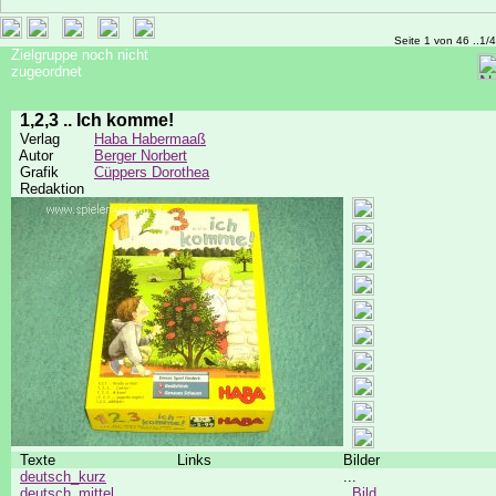
Seite 1 von 46 ..1/
Zielgruppe noch nicht
zugeordnet
1,2,3 .. Ich komme!
Verlag
Haba Habermaaß
Autor
Berger Norbert
Grafik
Cüppers Dorothea
Redaktion
Texte
Links
Bilder
deutsch_kurz
...
deutsch_mittel
Bild