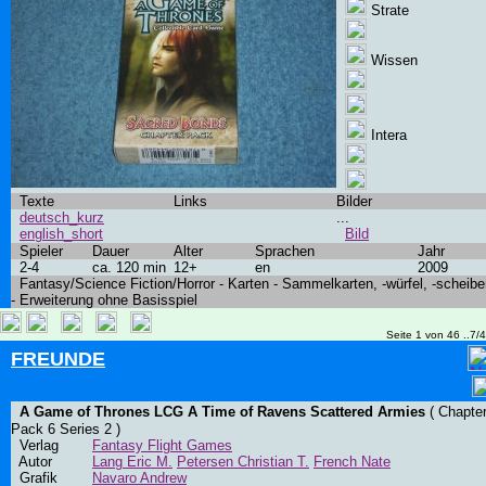
Strate
Wissen
Intera
Texte
Links
Bilder
deutsch_kurz
...
english_short
Bild
Spieler
Dauer
Alter
Sprachen
Jahr
2-4
ca. 120 min
12+
en
2009
Fantasy/Science Fiction/Horror - Karten - Sammelkarten, -würfel, -scheibe
- Erweiterung ohne Basisspiel
Seite 1 von 46 ..7/
FREUNDE
A Game of Thrones LCG A Time of Ravens Scattered Armies
( Chapte
Pack 6 Series 2 )
Verlag
Fantasy Flight Games
Autor
Lang Eric M.
Petersen Christian T.
French Nate
Grafik
Navaro Andrew