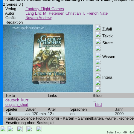
2 Series 3 )
Verlag
Fantasy Flight Games
Autor
Lang Eric M.
Petersen Christian T.
French Nate
Grafik
Navaro Andrew
Redaktion
Zufall
Taktik
Strate
Wissen
Intera
Texte
Links
Bilder
deutsch_kurz
...
english_short
Bild
Spieler
Dauer
Alter
Sprachen
Jahr
2-4
ca. 120 min
12+
en
2009
Fantasy/Science Fiction/Horror - Karten - Sammelkarten, -würfel, -scheibe
- Erweiterung ohne Basisspiel
Seite 1 von 46 ..9/