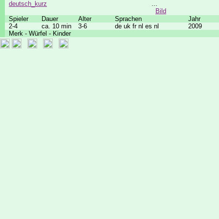
deutsch_kurz
...
Bild
Spieler
Dauer
Alter
Sprachen
Jahr
2-4
ca. 10 min
3-6
de uk fr nl es nl
2009
Merk - Würfel - Kinder