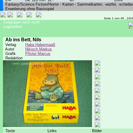
Fantasy/Science Fiction/Horror - Karten - Sammelkarten, -würfel, -scheibe
- Erweiterung ohne Basisspiel
Seite 1 von 46 ..10/
Zielgruppe noch nicht
zugeordnet
Ab ins Bett, Nils
Verlag
Haba Habermaaß
Autor
Nikisch Markus
Grafik
Pfister Marcus
Redaktion
Texte
Links
Bilder