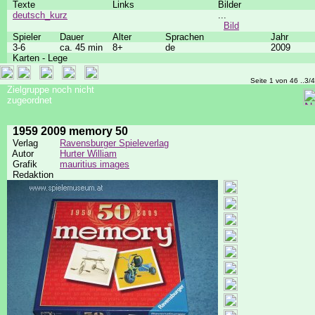
Texte
Links
Bilder
deutsch_kurz
...
Bild
Spieler
Dauer
Alter
Sprachen
Jahr
3-6
ca. 45 min
8+
de
2009
Karten - Lege
Seite 1 von 46 ..3/
Zielgruppe noch nicht
zugeordnet
1959 2009 memory 50
Verlag
Ravensburger Spieleverlag
Autor
Hurter William
Grafik
mauritius images
Redaktion