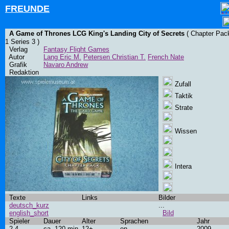
FREUNDE
A Game of Thrones LCG King's Landing City of Secrets
( Chapter Pac
1 Series 3 )
Verlag
Fantasy Flight Games
Autor
Lang Eric M.
Petersen Christian T.
French Nate
Grafik
Navaro Andrew
Redaktion
Zufall
Taktik
Strate
Wissen
Intera
Texte
Links
Bilder
deutsch_kurz
...
english_short
Bild
Spieler
Dauer
Alter
Sprachen
Jahr
2-4
ca. 120 min
12+
en
2009