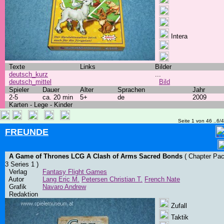
Intera
Texte
Links
Bilder
deutsch_kurz
...
deutsch_mittel
Bild
Spieler
Dauer
Alter
Sprachen
Jahr
2-5
ca. 20 min
5+
de
2009
Karten - Lege - Kinder
Seite 1 von 46 ..6/
FREUNDE
A Game of Thrones LCG A Clash of Arms Sacred Bonds
( Chapter Pa
3 Series 1 )
Verlag
Fantasy Flight Games
Autor
Lang Eric M.
Petersen Christian T.
French Nate
Grafik
Navaro Andrew
Redaktion
Zufall
Taktik