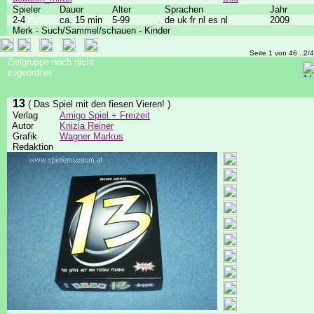
Spieler
Dauer
Alter
Sprachen
Jahr
2-4
ca. 15 min
5-99
de uk fr nl es nl
2009
Merk - Such/Sammel/schauen - Kinder
Seite 1 von 46 ..2/
Zielgruppe noch nicht
zugeordnet
13
( Das Spiel mit den fiesen Vieren! )
Verlag
Amigo Spiel + Freizeit
Autor
Knizia Reiner
Grafik
Wagner Markus
Redaktion