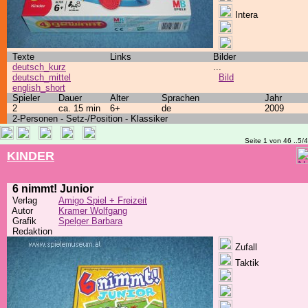
Intera
Texte
Links
Bilder
deutsch_kurz
...
deutsch_mittel
Bild
english_short
Spieler
Dauer
Alter
Sprachen
Jahr
2
ca. 15 min
6+
de
2009
2-Personen - Setz-/Position - Klassiker
Seite 1 von 46 ..5/
KINDER
6 nimmt! Junior
Verlag
Amigo Spiel + Freizeit
Autor
Kramer Wolfgang
Grafik
Spelger Barbara
Redaktion
Zufall
Taktik