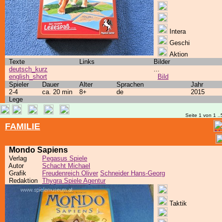
Intera
Geschi
Aktion
Texte
Links
Bilder
deutsch_kurz
...
english_short
Bild
Spieler
Dauer
Alter
Sprachen
Jahr
2-4
ca. 20 min
8+
de
2015
Lege
Seite 1 von 1 ..
FAMILIE
Mondo Sapiens
Verlag
Pegasus Spiele
Autor
Schacht Michael
Grafik
Freudenreich Oliver
Schneider Hans-Georg
Redaktion
Thygra Spiele Agentur
Taktik