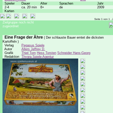
Spieler
Dauer
Alter
Sprachen
Jahr
2-4
ca. 20 min
8+
de
2009
Karten
Seite 1 von 1 ..
Zielgruppe noch nicht
zugeordnet
Eine Frage der Ähre
( Der schlauste Bauer erntet die dicksten
Kartoffeln )
Verlag
Pegasus Spiele
Autor
Allers Jeffrey D.
Grafik
Thiel Tom
Hess Torsten
Schneider Hans-Georg
Redaktion
Thygra Spiele Agentur