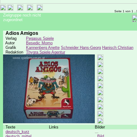
Seite 1 von 1 ..
Zielgruppe noch nicht
zugeordnet
Adios Amigos
Verlag
Pegasus Spiele
Autor
Besedic Momo
Grafik
Kannenberg Anette
Schneider Hans-Georg
Hanisch Christian
Redaktion
Thygra Spiele Agentur
Texte
Links
Bilder
deutsch_kurz
...
deutsch_mittel
Bild