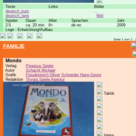
Texte
Links
Bilder
deutsch_kurz
...
deutsch_lang
Bild
Spieler
Dauer
Alter
Sprachen
Jahr
2-5
ca. 20 min
8+
de en
2009
Lege - Entwicklung/Aufbau
Seite 1 von 1 ..
FAMILIE
Mondo
Verlag
Pegasus Spiele
Autor
Schacht Michael
Grafik
Freudenreich Oliver
Schneider Hans-Georg
Redaktion
Thygra Spiele Agentur
Taktik
Intera