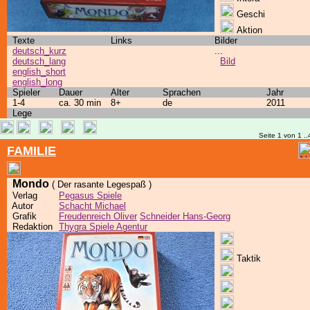
Geschi
Aktion
Texte
Links
Bilder
deutsch_kurz
...
deutsch_lang
Bild
english_short
english_long
Spieler
Dauer
Alter
Sprachen
Jahr
1-4
ca. 30 min
8+
de
2011
Lege
Seite 1 von 1 ..
FAMILIE
Mondo
( Der rasante Legespaß )
Verlag
Pegasus Spiele
Autor
Schacht Michael
Grafik
Freudenreich Oliver
Schneider Hans-Georg
Redaktion
Thygra Spiele Agentur
Taktik