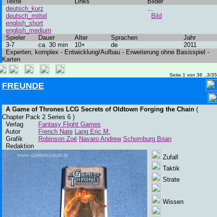
Texte
Links
Bilder
deutsch_kurz
...
deutsch_mittel
Bild
english_short
english_medium
Spieler
Dauer
Alter
Sprachen
Jahr
3-7
ca. 30 min
10+
de
2011
Experten, komplex - Entwicklung/Aufbau - Erweiterung ohne Basisspiel -
Karten
Seite 1 von 36 ..3/3
FREUNDE
A Game of Thrones LCG Secrets of Oldtown Forging the Chain
(
Chapter Pack 2 Series 6 )
Verlag
Fantasy Flight Games
Autor
French Nate
Lang Eric M.
Grafik
Robinson Zoë
Navaro Andrew
Schomburg Brian
Redaktion
Zufall
Taktik
Strate
Wissen