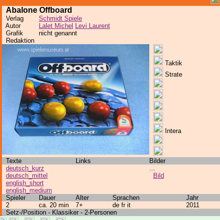
Abalone Offboard
Verlag
Schmidt Spiele
Autor
Lalet Michel
Levi Laurent
Grafik
nicht genannt
Redaktion
Taktik
Strate
Intera
Texte
Links
Bilder
deutsch_kurz
...
deutsch_mittel
Bild
english_short
english_medium
Spieler
Dauer
Alter
Sprachen
Jahr
2
ca. 20 min
7+
de fr it
2011
Setz-/Position - Klassiker - 2-Personen