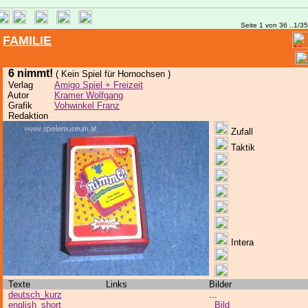
Seite 1 von 36 ..1/3
FAMILIE
6 nimmt!
( Kein Spiel für Hornochsen )
Verlag
Amigo Spiel + Freizeit
Autor
Kramer Wolfgang
Grafik
Vohwinkel Franz
Redaktion
Zufall
Taktik
Intera
Texte
Links
Bilder
deutsch_kurz
...
english_short
Bild