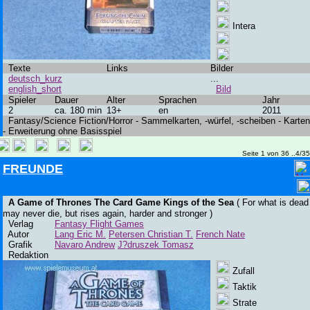
Intera
Texte
Links
Bilder
deutsch_kurz
...
english_short
Bild
Spieler
Dauer
Alter
Sprachen
Jahr
2
ca. 180 min
13+
en
2011
Fantasy/Science Fiction/Horror - Sammelkarten, -würfel, -scheiben - Karten
- Erweiterung ohne Basisspiel
Seite 1 von 36 ..4/3
FREUNDE
A Game of Thrones The Card Game Kings of the Sea
( For what is dead
may never die, but rises again, harder and stronger )
Verlag
Fantasy Flight Games
Autor
Lang Eric M.
Petersen Christian T.
French Nate
Grafik
Navaro Andrew
J?druszek Tomasz
Redaktion
Zufall
Taktik
Strate