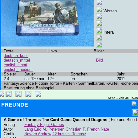
Wissen
Intera
Texte
Links
Bilder
deutsch_kurz
...
deutsch_mittel
Bild
english_short
english_medium
Spieler
Dauer
Alter
Sprachen
Jahr
2-4
ca. 120 min
12+
en
2011
Fantasy/Science Fiction/Horror - Karten - Sammelkarten, -würfel, -scheiben
- Erweiterung ohne Basisspiel
Seite 1 von 36 ..5/3
FREUNDE
A Game of Thrones The Card Game Queen of Dragons
( Fire and Blood 
Verlag
Fantasy Flight Games
Autor
Lang Eric M.
Petersen Christian T.
French Nate
Grafik
Navaro Andrew
J?druszek Tomasz