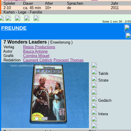
Spieler
Dauer
Alter
Sprachen
Jahr
2-10
ca. 45 min
10+
de
2011
Karten - Lege - Familie
Seite 1 von 36 ..2/3
FREUNDE
7 Wonders Leaders
( Erweiterung )
Verlag
Repos Productions
Autor
Bauza Antoine
Grafik
Coimbra Miguel
Redaktion
Caument Cédrick
Provoost Thomas
Taktik
Strate
Gedäch
Intera