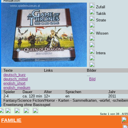
Redaktion
Zufall
Taktik
Strate
Wissen
Intera
Texte
Links
Bilder
deutsch_kurz
...
deutsch_mittel
Bild
english_short
english_medium
Spieler
Dauer
Alter
Sprachen
Jahr
2-4
ca. 120 min
12+
en
2011
Fantasy/Science Fiction/Horror - Karten - Sammelkarten, -würfel, -scheiben
- Erweiterung ohne Basisspiel
Seite 1 von 36 ..6/3
FAMILIE