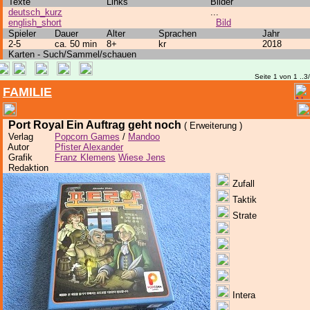
Texte
Links
Bilder
deutsch_kurz
...
english_short
Bild
Spieler
Dauer
Alter
Sprachen
Jahr
2-5
ca. 50 min
8+
kr
2018
Karten - Such/Sammel/schauen
Seite 1 von 1 ..3
FAMILIE
Port Royal Ein Auftrag geht noch
( Erweiterung )
Verlag
Popcorn Games
/
Mandoo
Autor
Pfister Alexander
Grafik
Franz Klemens
Wiese Jens
Redaktion
Zufall
Taktik
Strate
Intera