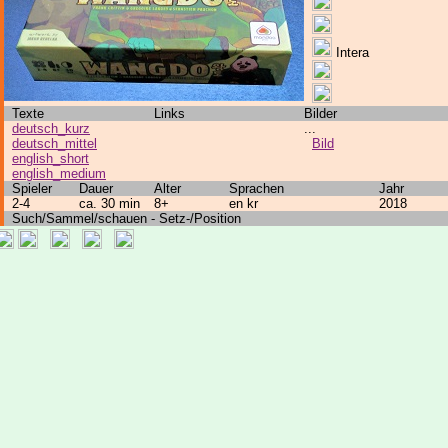
Intera
Texte
Links
Bilder
deutsch_kurz
...
deutsch_mittel
Bild
english_short
english_medium
Spieler
Dauer
Alter
Sprachen
Jahr
2-4
ca. 30 min
8+
en kr
2018
Such/Sammel/schauen - Setz-/Position