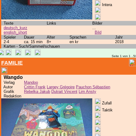
Intera
Texte
Links
Bilder
deutsch_kurz
...
english_short
Bild
Spieler
Dauer
Alter
Sprachen
Jahr
2-4
ca. 15 min
8+
en kr
2018
Karten - Such/Sammel/schauen
Seite 1 von 1 ..5
FAMILIE
Wangdo
Verlag
Mandoo
Autor
Crittin Frank
Largey Grégoire
Pauchon Sébastien
Grafik
Rebelka Jakub
Dutrait Vincent
Lim Ansty
Redaktion
Zufall
Taktik