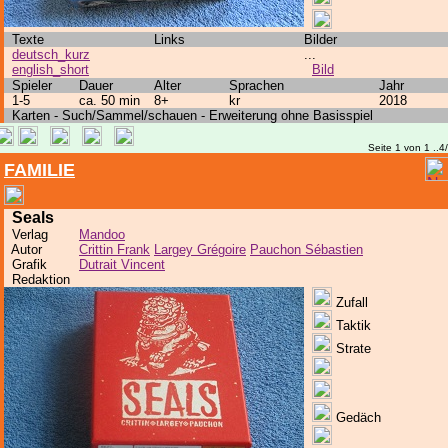
Texte
Links
Bilder
deutsch_kurz
...
english_short
Bild
Spieler
Dauer
Alter
Sprachen
Jahr
1-5
ca. 50 min
8+
kr
2018
Karten - Such/Sammel/schauen - Erweiterung ohne Basisspiel
Seite 1 von 1 ..4
FAMILIE
Seals
Verlag
Mandoo
Autor
Crittin Frank
Largey Grégoire
Pauchon Sébastien
Grafik
Dutrait Vincent
Redaktion
Zufall
Taktik
Strate
Gedäch