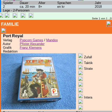
Spieler
Dauer
Alter
Sprachen
Jahr
2
ca. 20 min
8+
en kr
2018
Lege - 2-Personen
Seite 1 von 1 ..2
FAMILIE
Port Royal
Verlag
Popcorn Games
/
Mandoo
Autor
Pfister Alexander
Grafik
Franz Klemens
Redaktion
Zufall
Taktik
Strate
Intera