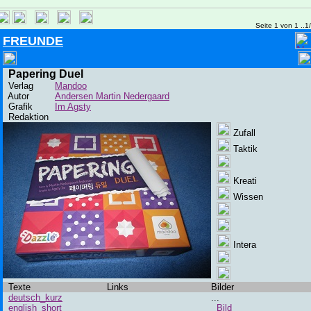
Seite 1 von 1 ..1
FREUNDE
Papering Duel
Verlag
Mandoo
Autor
Andersen Martin Nedergaard
Grafik
Im Agsty
Redaktion
Zufall
Taktik
Kreati
Wissen
Intera
Texte
Links
Bilder
deutsch_kurz
...
english_short
Bild