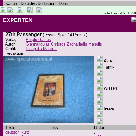
Karten - Detektiv-/Deduktion - Denk
Seite 1 von 285 ..10/2
EXPERTEN
27th Passenger
( Essen Spiel 14 Promo )
Verlag
Purple Games
Autor
Giannakoulas Christos
Zachariadis Manolis
Grafik
Frangidis Manolis
Redaktion
Zufall
Taktik
Wissen
Intera
Texte
Links
Bilder
deutsch_kurz
...