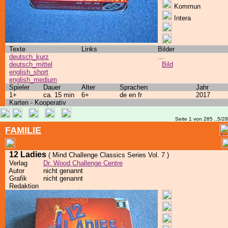
Kommun
Intera
Texte
Links
Bilder
deutsch_kurz
...
deutsch_mittel
Bild
english_short
english_medium
Spieler
Dauer
Alter
Sprachen
Jahr
1+
ca. 15 min
6+
de en fr
2017
Karten - Kooperativ
Seite 1 von 285 ..5/2
FAMILIE
12 Ladies
( Mind Challenge Classics Series Vol. 7 )
Verlag
Dr. Wood Challenge Centre
Autor
nicht genannt
Grafik
nicht genannt
Redaktion