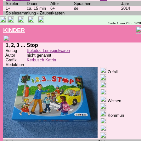
Spieler
Dauer
Alter
Sprachen
Jahr
1+
ca. 15 min
6+
de
2014
Spielesammlung - Zauberkästen
Seite 1 von 285 ..2/2
KINDER
1, 2, 3 … Stop
Verlag
Beleduc Lernspielwaren
Autor
nicht genannt
Grafik
Kerbusch Katrin
Redaktion
Zufall
Wissen
Kommun