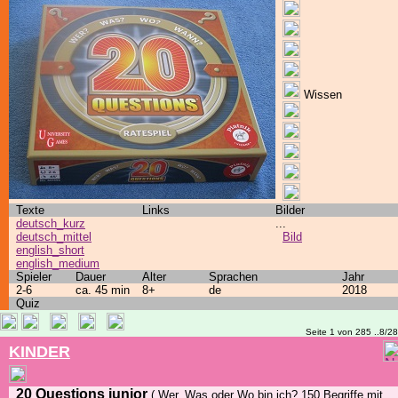
Wissen
Texte
Links
Bilder
deutsch_kurz
...
deutsch_mittel
Bild
english_short
english_medium
Spieler
Dauer
Alter
Sprachen
Jahr
2-6
ca. 45 min
8+
de
2018
Quiz
Seite 1 von 285 ..8/2
KINDER
20 Questions junior
( Wer, Was oder Wo bin ich? 150 Begriffe mit