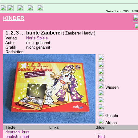
Seite 1 von 285 ..1/2
KINDER
1, 2, 3 … bunte Zauberei
( Zauberer Hardy )
Verlag
Noris Spiele
Autor
nicht genannt
Grafik
nicht genannt
Redaktion
Wissen
Geschi
Aktion
Texte
Links
Bilder
deutsch_kurz
...
english_short
Bild