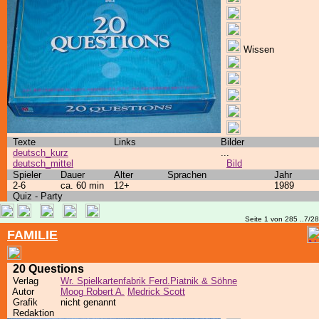
Wissen
Texte
Links
Bilder
deutsch_kurz
...
deutsch_mittel
Bild
Spieler
Dauer
Alter
Sprachen
Jahr
2-6
ca. 60 min
12+
1989
Quiz - Party
Seite 1 von 285 ..7/2
FAMILIE
20 Questions
Verlag
Wr. Spielkartenfabrik Ferd.Piatnik & Söhne
Autor
Moog Robert A.
Medrick Scott
Grafik
nicht genannt
Redaktion