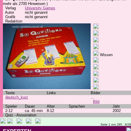
mehr als 2700 Hinweisen )
Verlag
University Games
Autor
nicht genannt
Grafik
nicht genannt
Redaktion
Wissen
Texte
Links
Bilder
deutsch_kurz
...
Bild
Spieler
Dauer
Alter
Sprachen
Jahr
2-12
ca. 45 min
8-12
2002
Quiz - Assoziation
Seite 1 von 285 ..9/2