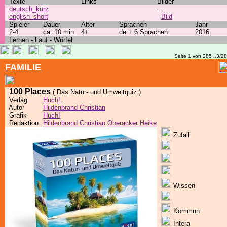
Texte
Links
Bilder
deutsch_kurz
...
english_short
Bild
Spieler
Dauer
Alter
Sprachen
Jahr
2-4
ca. 10 min
4+
de + 6 Sprachen
2016
Lernen - Lauf - Würfel
Seite 1 von 285 ..3/2
FAMILIE
100 Places
( Das Natur- und Umweltquiz )
Verlag
Huch!
Autor
Hildenbrand Christian
Grafik
Huch!
Redaktion
Hildenbrand Christian
Oberacker Heike
Zufall
Wissen
Kommun
Intera