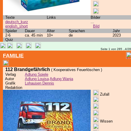
Texte
Links
Bilder
deutsch_kurz
...
english_short
Bild
Spieler
Dauer
Alter
Sprachen
Jahr
2-6
ca. 45 min
10+
de
2023
Quiz
Seite 1 von 285 ..4/2
FAMILIE
112 Brandgefährlich
( Kooperatives Feuerlöschen )
Verlag
Adlung Spiele
Autor
Adlung Louisa
Adlung Wanja
Grafik
Lohausen Dennis
Redaktion
Zufall
Wissen