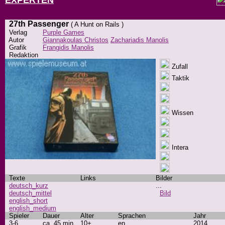
EXPERTEN
27th Passenger
( A Hunt on Rails )
Verlag
Purple Games
Autor
Giannakoulas Christos
Zachariadis Manolis
Grafik
Frangidis Manolis
Redaktion
Zufall
Taktik
Wissen
Intera
Texte
Links
Bilder
deutsch_kurz
...
deutsch_mittel
Bild
english_short
english_medium
Spieler
Dauer
Alter
Sprachen
Jahr
3-6
ca. 45 min
10+
en
2014