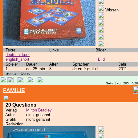
Wissen
Texte
Links
Bilder
deutsch_kurz
...
english_short
Bild
Spieler
Dauer
Alter
Sprachen
Jahr
1
ca. 25 min
8
de en fr gr it nl
2011
Solitär - Denk
Seite 1 von 285 ..6/2
FAMILIE
20 Questions
Verlag
Milton Bradley
Autor
nicht genannt
Grafik
nicht genannt
Redaktion