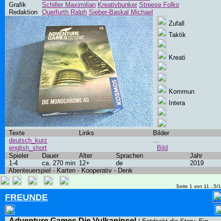
Grafik
Schiller Maximilian
Kreativbunker
Streese Folko
Redaktion
Querfurth Ralph
Sieber-Baskal Michael
Zufall
Taktik
Kreati
Kommun
Intera
Texte
Links
Bilder
deutsch_kurz
...
english_short
Bild
Spieler
Dauer
Alter
Sprachen
Jahr
1-4
ca. 270 min
12+
de
2019
Abenteuerspiel - Karten - Kooperativ - Denk
Seite 1 von 11 ..5/
FREUNDE
Adventure Games Die Vulkaninsel