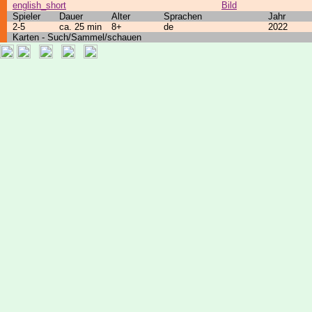
english_short
Bild
Spieler
Dauer
Alter
Sprachen
Jahr
2-5
ca. 25 min
8+
de
2022
Karten - Such/Sammel/schauen