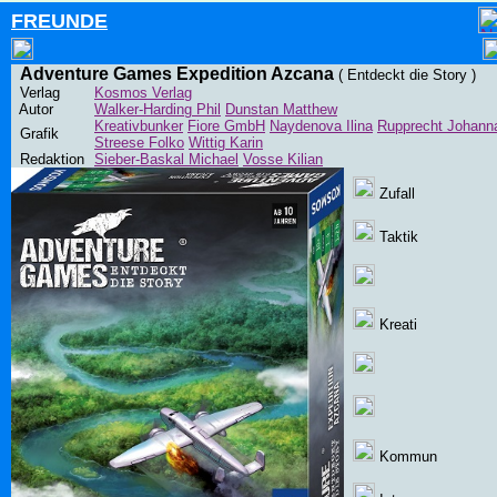
FREUNDE
Adventure Games Expedition Azcana
( Entdeckt die Story )
Verlag
Kosmos Verlag
Autor
Walker-Harding Phil
Dunstan Matthew
Kreativbunker
Fiore GmbH
Naydenova Ilina
Rupprecht Johann
Grafik
Streese Folko
Wittig Karin
Redaktion
Sieber-Baskal Michael
Vosse Kilian
Zufall
Taktik
Kreati
Kommun