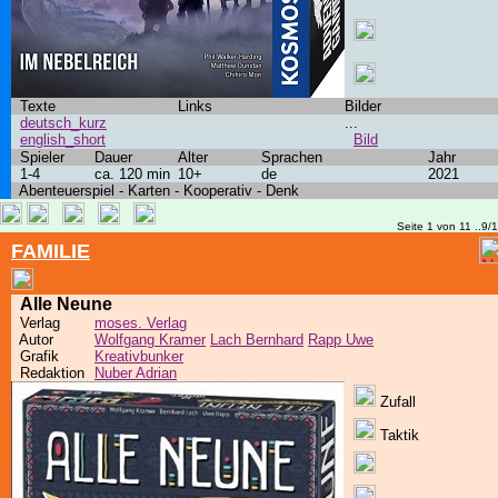
Texte
Links
Bilder
deutsch_kurz
...
english_short
Bild
Spieler
Dauer
Alter
Sprachen
Jahr
1-4
ca. 120 min
10+
de
2021
Abenteuerspiel - Karten - Kooperativ - Denk
Seite 1 von 11 ..9/
FAMILIE
Alle Neune
Verlag
moses. Verlag
Autor
Wolfgang Kramer
Lach Bernhard
Rapp Uwe
Grafik
Kreativbunker
Redaktion
Nuber Adrian
Zufall
Taktik