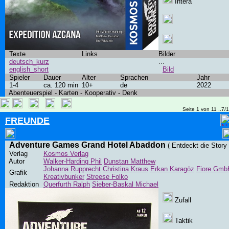
Intera
Texte
Links
Bilder
deutsch_kurz
...
english_short
Bild
Spieler
Dauer
Alter
Sprachen
Jahr
1-4
ca. 120 min
10+
de
2022
Abenteuerspiel - Karten - Kooperativ - Denk
Seite 1 von 11 ..7/
FREUNDE
Adventure Games Grand Hotel Abaddon
( Entdeckt die Story 
Verlag
Kosmos Verlag
Autor
Walker-Harding Phil
Dunstan Matthew
Johanna Rupprecht
Christina Kraus
Erkan Karagöz
Fiore Gmb
Grafik
Kreativbunker
Streese Folko
Redaktion
Querfurth Ralph
Sieber-Baskal Michael
Zufall
Taktik