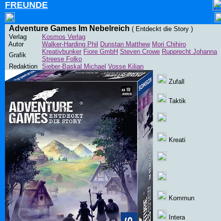
FREUNDE
Adventure Games Im Nebelreich
( Entdeckt die Story )
Verlag
Kosmos Verlag
Autor
Walker-Harding Phil
Dunstan Matthew
Mori Chihiro
Kreativbunker
Fiore GmbH
Steven Crowe
Rupprecht Johanna
Grafik
Streese Folko
Redaktion
Sieber-Baskal Michael
Vosse Kilian
Zufall
Taktik
Kreati
Kommun
Intera