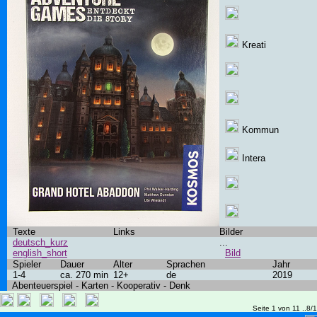
Kreati
Kommun
Intera
Texte
Links
Bilder
deutsch_kurz
...
english_short
Bild
Spieler
Dauer
Alter
Sprachen
Jahr
1-4
ca. 270 min
12+
de
2019
Abenteuerspiel - Karten - Kooperativ - Denk
Seite 1 von 11 ..8/