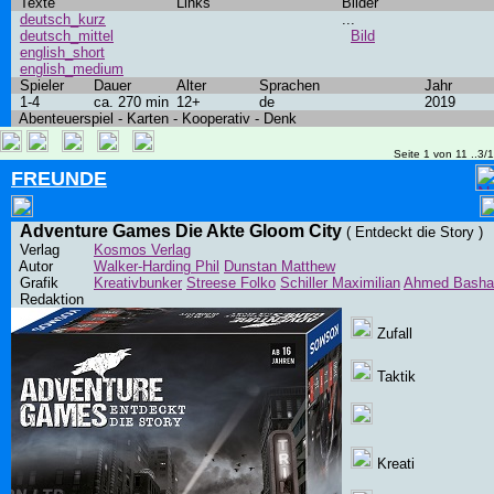
Texte
Links
Bilder
deutsch_kurz
...
deutsch_mittel
Bild
english_short
english_medium
Spieler
Dauer
Alter
Sprachen
Jahr
1-4
ca. 270 min
12+
de
2019
Abenteuerspiel - Karten - Kooperativ - Denk
Seite 1 von 11 ..3/
FREUNDE
Adventure Games Die Akte Gloom City
( Entdeckt die Story )
Verlag
Kosmos Verlag
Autor
Walker-Harding Phil
Dunstan Matthew
Grafik
Kreativbunker
Streese Folko
Schiller Maximilian
Ahmed Basha
Redaktion
Zufall
Taktik
Kreati