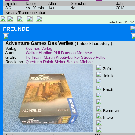
Spieler
Dauer
Alter
Sprachen
Jahr
3-6
ca. 20 min
14+
de
2018
Kreativ/Kommunikation
Seite 1 von 11 ..2/
FREUNDE
Adventure Games Das Verlies
( Entdeckt die Story )
Verlag
Kosmos Verlag
Autor
Walker-Harding Phil
Dunstan Matthew
Grafik
Hoffmann Martin
Kreativbunker
Streese Folko
Redaktion
Querfurth Ralph
Sieber-Baskal Michael
Zufall
Taktik
Kreati
Kommun
Intera