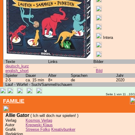
Intera
Texte
Links
Bilder
deutsch_kurz
...
english_short
Bild
Spieler
Dauer
Alter
Sprachen
Jahr
2-5
ca. 15 min
8+
de
2020
Lauf - Würfel - Such/Sammel/schauen
Seite 1 von 11 ..10/
FAMILIE
Allie Gator
( Ich will doch nur spielen! )
Verlag
Kosmos Verlag
Autor
Kreowski Klaus
Grafik
Streese Folko
Kreativbunker
Redaktion