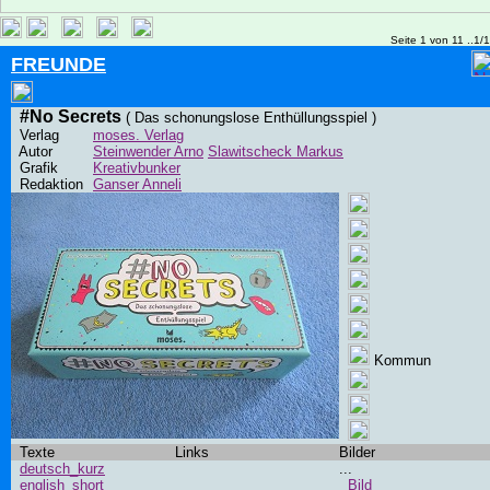
Seite 1 von 11 ..1/
FREUNDE
#No Secrets
( Das schonungslose Enthüllungsspiel )
Verlag
moses. Verlag
Autor
Steinwender Arno
Slawitscheck Markus
Grafik
Kreativbunker
Redaktion
Ganser Anneli
Kommun
Texte
Links
Bilder
deutsch_kurz
...
english_short
Bild