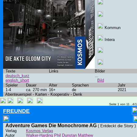
Kommun
Intera
Texte
Links
Bilder
deutsch_kurz
...
english_short
Bild
Spieler
Dauer
Alter
Sprachen
Jahr
1-4
ca. 270 min
16+
de
2021
Abenteuerspiel - Karten - Kooperativ - Denk
Seite 1 von 11 ..4/
FREUNDE
Adventure Games Die Monochrome AG
( Entdeckt die Story )
Verlag
Kosmos Verlag
Autor
Walker-Harding Phil
Dunstan Matthew