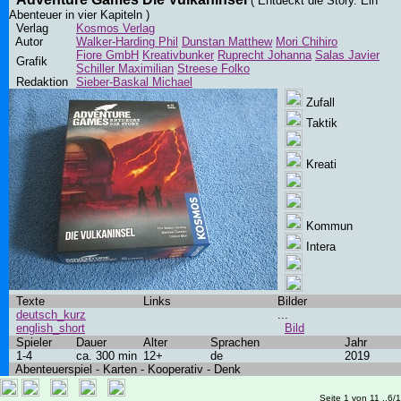
( Entdeckt die Story. Ein
Abenteuer in vier Kapiteln )
Verlag
Kosmos Verlag
Autor
Walker-Harding Phil
Dunstan Matthew
Mori Chihiro
Fiore GmbH
Kreativbunker
Ruprecht Johanna
Salas Javier
Grafik
Schiller Maximilian
Streese Folko
Redaktion
Sieber-Baskal Michael
Zufall
Taktik
Kreati
Kommun
Intera
Texte
Links
Bilder
deutsch_kurz
...
english_short
Bild
Spieler
Dauer
Alter
Sprachen
Jahr
1-4
ca. 300 min
12+
de
2019
Abenteuerspiel - Karten - Kooperativ - Denk
Seite 1 von 11 ..6/