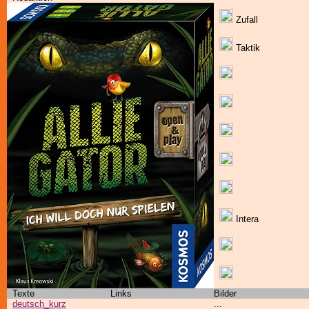
Zufall
Taktik
Intera
Texte
Links
Bilder
deutsch_kurz
...