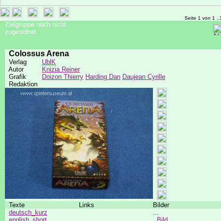
Seite 1 von 1 ..
Zielgruppe noch nicht
zugeordnet
Colossus Arena
Verlag
UblK
Autor
Knizia Reiner
Grafik
Doizon Thierry
Harding Dan
Daujean Cyrille
Redaktion
Texte
Links
Bilder
deutsch_kurz
...
english_short
Bild