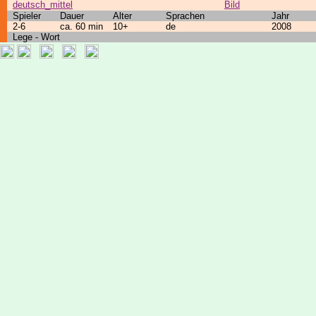
deutsch_mittel
Bild
Spieler
Dauer
Alter
Sprachen
Jahr
2-6
ca. 60 min
10+
de
2008
Lege - Wort