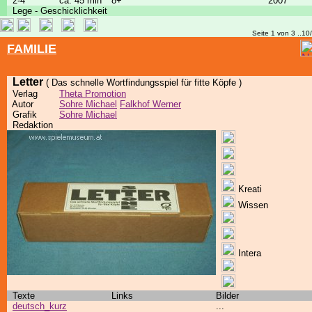
2-4
ca. 45 min
8+
2007
Lege - Geschicklichkeit
Seite 1 von 3 ..10
FAMILIE
Letter
( Das schnelle Wortfindungsspiel für fitte Köpfe )
Verlag
Theta Promotion
Autor
Sohre Michael
Falkhof Werner
Grafik
Sohre Michael
Redaktion
Kreati
Wissen
Intera
Texte
Links
Bilder
deutsch_kurz
...