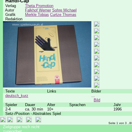
Handi-Cap
Verlag
Theta Promotion
Autor
Falkhof Werner
Sohre Michael
Grafik
Merkle Tobias
Curtze Thomas
Redaktion
Texte
Links
Bilder
deutsch_kurz
...
Bild
Spieler
Dauer
Alter
Sprachen
Jahr
2-4
ca. 30 min
10+
1996
Setz-/Position - Abstraktes Spiel
Seite 1 von 3 ..8
Zielgruppe noch nicht
zugeordnet