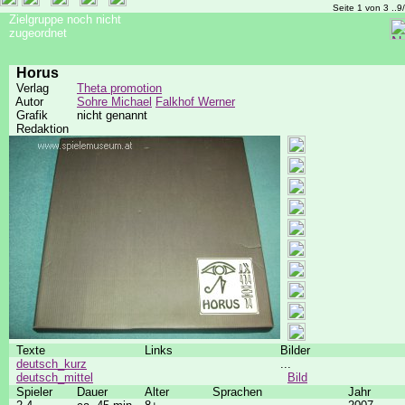
Seite 1 von 3 ..9
Zielgruppe noch nicht
zugeordnet
Horus
Verlag
Theta promotion
Autor
Sohre Michael
Falkhof Werner
Grafik
nicht genannt
Redaktion
Texte
Links
Bilder
deutsch_kurz
...
deutsch_mittel
Bild
Spieler
Dauer
Alter
Sprachen
Jahr