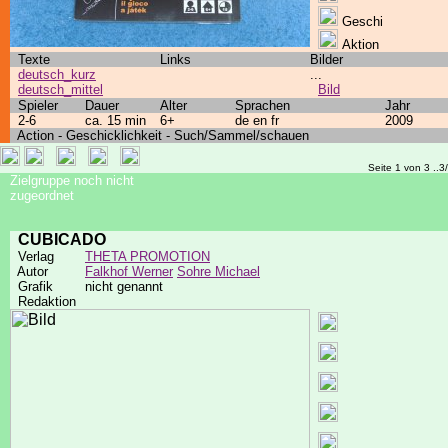
Geschi
Aktion
Texte
Links
Bilder
deutsch_kurz
...
deutsch_mittel
Bild
Spieler
Dauer
Alter
Sprachen
Jahr
2-6
ca. 15 min
6+
de en fr
2009
Action - Geschicklichkeit - Such/Sammel/schauen
Seite 1 von 3 ..3
Zielgruppe noch nicht
zugeordnet
CUBICADO
Verlag
THETA PROMOTION
Autor
Falkhof Werner
Sohre Michael
Grafik
nicht genannt
Redaktion