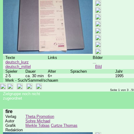
Texte
Links
Bilder
deutsch_kurz
...
deutsch_mittel
Bild
Spieler
Dauer
Alter
Sprachen
Jahr
2-5
ca. 30 min
6+
1995
Merk - Such/Sammel/schauen
Seite 1 von 3 ..5
Zielgruppe noch nicht
zugeordnet
fire
Verlag
Theta Promotion
Autor
Sohre Michael
Grafik
Merkle Tobias
Curtze Thomas
Redaktion