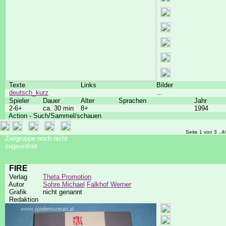
Texte
Links
Bilder
deutsch_kurz
...
Spieler
Dauer
Alter
Sprachen
Jahr
2-6+
ca. 30 min
8+
1994
Action - Such/Sammel/schauen
Seite 1 von 3 ..4
Zielgruppe noch nicht
zugeordnet
FIRE
Verlag
Theta Promotion
Autor
Sohre Michael
Falkhof Werner
Grafik
nicht genannt
Redaktion