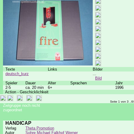
Texte
Links
Bilder
deutsch_kurz
...
Bild
Spieler
Dauer
Alter
Sprachen
Jahr
2-5
ca. 20 min
6+
1996
Action - Geschicklichkeit
Seite 1 von 3 ..6
Zielgruppe noch nicht
zugeordnet
HANDICAP
Verlag
Theta Promotion
Autor
Sohre Michael
Falkhof Werner