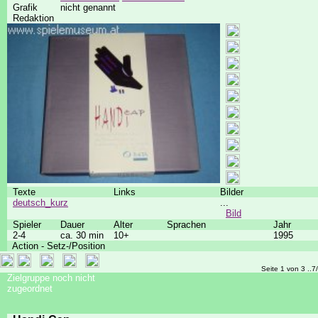
Grafik
nicht genannt
Redaktion
Texte
Links
Bilder
deutsch_kurz
...
Bild
Spieler
Dauer
Alter
Sprachen
Jahr
2-4
ca. 30 min
10+
1995
Action - Setz-/Position
Seite 1 von 3 ..7
Zielgruppe noch nicht
zugeordnet