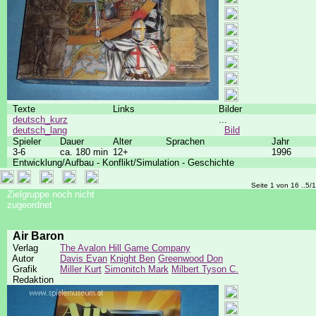
Texte
Links
Bilder
deutsch_kurz
...
deutsch_lang
Bild
Spieler
Dauer
Alter
Sprachen
Jahr
3-6
ca. 180 min
12+
1996
Entwicklung/Aufbau - Konflikt/Simulation - Geschichte
Seite 1 von 16 ..5/
Zielgruppe noch nicht
zugeordnet
Air Baron
Verlag
The Avalon Hill Game Company
Autor
Davis Evan
Knight Ben
Greenwood Don
Grafik
Miller Kurt
Simonitch Mark
Milbert Tyson C.
Redaktion