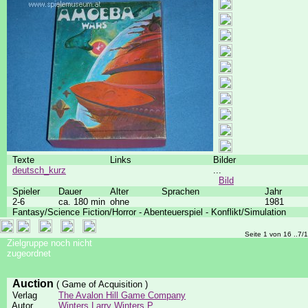
Texte
Links
Bilder
deutsch_kurz
...
Bild
Spieler
Dauer
Alter
Sprachen
Jahr
2-6
ca. 180 min
ohne
1981
Fantasy/Science Fiction/Horror - Abenteuerspiel - Konflikt/Simulation
Seite 1 von 16 ..7/
Zielgruppe noch nicht
zugeordnet
Auction
( Game of Acquisition )
Verlag
The Avalon Hill Game Company
Autor
Winters Larry
Winters P.