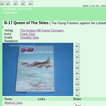
Seite 1 von 16 ..10/
Zielgruppe noch nicht
zugeordnet
B-17 Queen of The Skies
( The Flying Fotrtress against the Luftwaf
)
Verlag
The Avalon Hill Game Company
Autor
Frank Glen
Grafik
Sheaffer Dale
Redaktion
Texte
Links
Bilder
deutsch_kurz
...