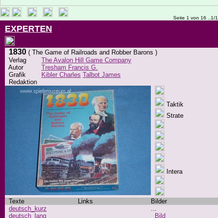
Seite 1 von 16 ..1/
EXPERTEN
1830
( The Game of Railroads and Robber Barons )
Verlag
The Avalon Hill Game Company
Autor
Tresham Francis G.
Grafik
Kibler Charles
Talbot James
Redaktion
Taktik
Strate
Intera
Texte
Links
Bilder
deutsch_kurz
...
deutsch_lang
Bild