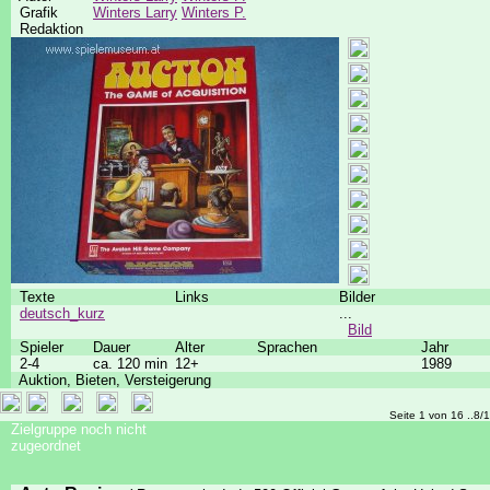
Grafik
Winters Larry
Winters P.
Redaktion
Texte
Links
Bilder
deutsch_kurz
...
Bild
Spieler
Dauer
Alter
Sprachen
Jahr
2-4
ca. 120 min
12+
1989
Auktion, Bieten, Versteigerung
Seite 1 von 16 ..8/
Zielgruppe noch nicht
zugeordnet