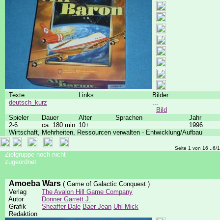
Texte
Links
Bilder
deutsch_kurz
...
Bild
Spieler
Dauer
Alter
Sprachen
Jahr
2-6
ca. 180 min
10+
1996
Wirtschaft, Mehrheiten, Ressourcen verwalten - Entwicklung/Aufbau
Seite 1 von 16 ..6/
Zielgruppe noch nicht
zugeordnet
Amoeba Wars
( Game of Galactic Conquest )
Verlag
The Avalon Hill Game Company
Autor
Donner Garrett J.
Grafik
Sheaffer Dale
Baer Jean
Uhl Mick
Redaktion