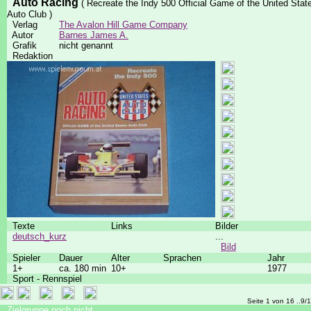
Auto Racing
( Recreate the Indy 500 Official Game of the United Stat
Auto Club )
Verlag
The Avalon Hill Game Company
Autor
Barnes James A.
Grafik
nicht genannt
Redaktion
Texte
Links
Bilder
deutsch_kurz
...
Bild
Spieler
Dauer
Alter
Sprachen
Jahr
1+
ca. 180 min
10+
1977
Sport - Rennspiel
Seite 1 von 16 ..9/
Zielgruppe noch nicht