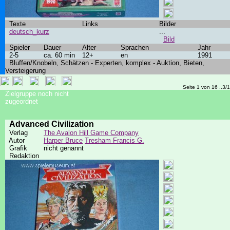
Texte
Links
Bilder
deutsch_kurz
...
Bild
Spieler
Dauer
Alter
Sprachen
Jahr
2-5
ca. 60 min
12+
en
1991
Bluffen/Knobeln, Schätzen - Experten, komplex - Auktion, Bieten,
Versteigerung
Seite 1 von 16 ..3/
Zielgruppe noch nicht
zugeordnet
Advanced Civilization
Verlag
The Avalon Hill Game Company
Autor
Harper Bruce
Tresham Francis G.
Grafik
nicht genannt
Redaktion