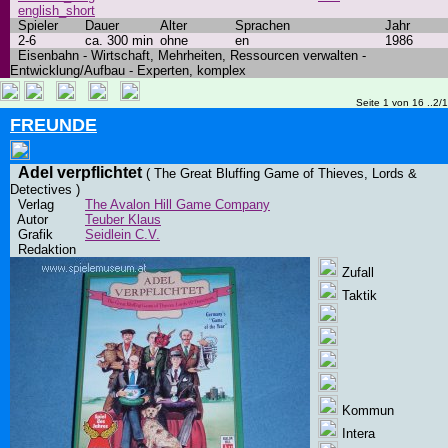
english_short
Spieler
Dauer
Alter
Sprachen
Jahr
2-6
ca. 300 min
ohne
en
1986
Eisenbahn - Wirtschaft, Mehrheiten, Ressourcen verwalten -
Entwicklung/Aufbau - Experten, komplex
Seite 1 von 16 ..2/
FREUNDE
Adel verpflichtet
( The Great Bluffing Game of Thieves, Lords &
Detectives )
Verlag
The Avalon Hill Game Company
Autor
Teuber Klaus
Grafik
Seidlein C.V.
Redaktion
Zufall
Taktik
Kommun
Intera