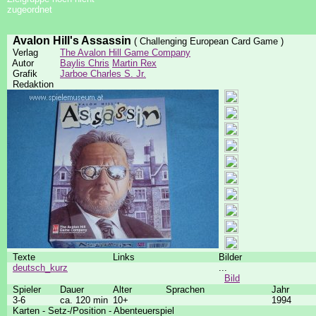
zugeordnet
Avalon Hill's Assassin
( Challenging European Card Game )
Verlag
The Avalon Hill Game Company
Autor
Baylis Chris
Martin Rex
Grafik
Jarboe Charles S. Jr.
Redaktion
Texte
Links
Bilder
deutsch_kurz
...
Bild
Spieler
Dauer
Alter
Sprachen
Jahr
3-6
ca. 120 min
10+
1994
Karten - Setz-/Position - Abenteuerspiel