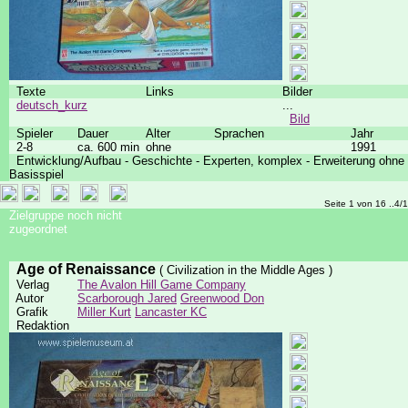
Texte
Links
Bilder
deutsch_kurz
...
Bild
Spieler
Dauer
Alter
Sprachen
Jahr
2-8
ca. 600 min
ohne
1991
Entwicklung/Aufbau - Geschichte - Experten, komplex - Erweiterung ohne
Basisspiel
Seite 1 von 16 ..4/
Zielgruppe noch nicht
zugeordnet
Age of Renaissance
( Civilization in the Middle Ages )
Verlag
The Avalon Hill Game Company
Autor
Scarborough Jared
Greenwood Don
Grafik
Miller Kurt
Lancaster KC
Redaktion