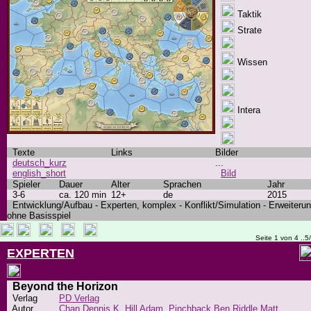
Taktik
Strate
Wissen
Intera
Texte
Links
Bilder
deutsch_kurz
...
english_short
Bild
Spieler
Dauer
Alter
Sprachen
Jahr
3-6
ca. 120 min
12+
de
2015
Entwicklung/Aufbau - Experten, komplex - Konflikt/Simulation - Erweiteru
ohne Basisspiel
Seite 1 von 4 ..5
EXPERTEN
Beyond the Horizon
Verlag
PD Verlag
Autor
Chan Dennis K.
Hill Adam. Pinchback Ben
Riddle Matt