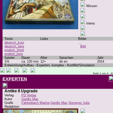
Wissen
Intera
Texte
Links
Bilder
deutsch_kurz
...
deutsch_lang
Bild
english_short
english_long
Spieler
Dauer
Alter
Sprachen
Jahr
3-6
ca. 120 min
12+
de en
2014
Entwicklung/Aufbau - Experten, komplex - Konflikt/Simulation
Seite 1 von 4 ..4
EXPERTEN
Antike II Upgrade
Verlag
PD Verlag
Autor
Gerdts Mac
Grafik
Fahrenbach Marina
Gerdts Mac
Domeyer Julia
Redaktion