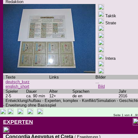
Redaktion
Taktik
Strate
Intera
Texte
Links
Bilder
deutsch_kurz
...
english_short
Bild
Spieler
Dauer
Alter
Sprachen
Jahr
2-5
ca. 90 min
12+
de en
2016
Entwicklung/Aufbau - Experten, komplex - Konflikt/Simulation - Geschicht
- Erweiterung ohne Basisspiel
Seite 1 von 4 ..9
EXPERTEN
Concordia Aegyptus et Creta
( Erweiterung )