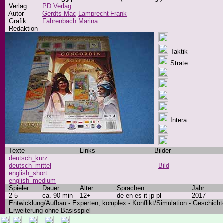
Verlag
PD Verlag
Autor
Gerdts Mac
Lamprecht Frank
Grafik
Fahrenbach Marina
Redaktion
Taktik
Strate
Intera
Texte
Links
Bilder
deutsch_kurz
...
deutsch_mittel
Bild
english_short
english_medium
Spieler
Dauer
Alter
Sprachen
Jahr
2-5
ca. 90 min
12+
de en es it jp pl
2017
Entwicklung/Aufbau - Experten, komplex - Konflikt/Simulation - Geschicht
- Erweiterung ohne Basisspiel