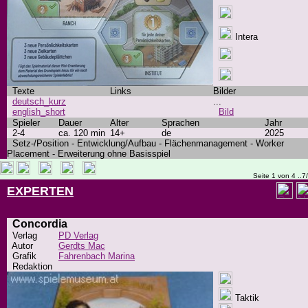
Intera
Texte
Links
Bilder
deutsch_kurz
...
english_short
Bild
Spieler
Dauer
Alter
Sprachen
Jahr
2-4
ca. 120 min
14+
de
2025
Setz-/Position - Entwicklung/Aufbau - Flächenmanagement - Worker
Placement - Erweiterung ohne Basisspiel
Seite 1 von 4 ..7
EXPERTEN
Concordia
Verlag
PD Verlag
Autor
Gerdts Mac
Grafik
Fahrenbach Marina
Redaktion
Taktik