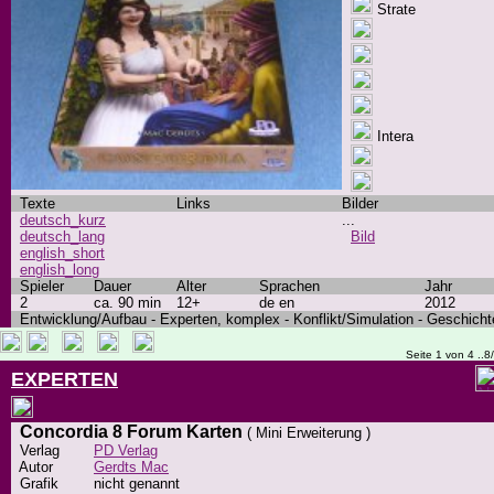
Strate
Intera
Texte
Links
Bilder
deutsch_kurz
...
deutsch_lang
Bild
english_short
english_long
Spieler
Dauer
Alter
Sprachen
Jahr
2
ca. 90 min
12+
de en
2012
Entwicklung/Aufbau - Experten, komplex - Konflikt/Simulation - Geschicht
Seite 1 von 4 ..8
EXPERTEN
Concordia 8 Forum Karten
( Mini Erweiterung )
Verlag
PD Verlag
Autor
Gerdts Mac
Grafik
nicht genannt