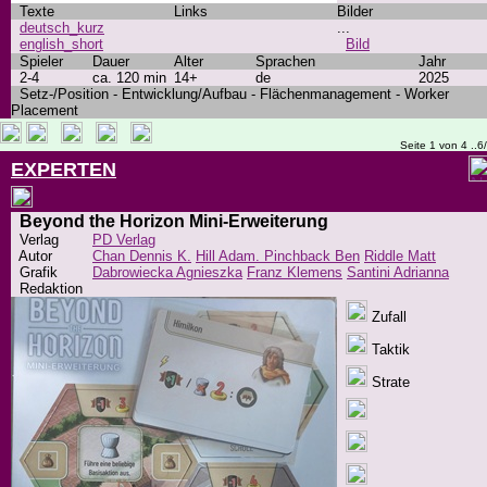
Texte
Links
Bilder
deutsch_kurz
...
english_short
Bild
Spieler
Dauer
Alter
Sprachen
Jahr
2-4
ca. 120 min
14+
de
2025
Setz-/Position - Entwicklung/Aufbau - Flächenmanagement - Worker
Placement
Seite 1 von 4 ..6
EXPERTEN
Beyond the Horizon Mini-Erweiterung
Verlag
PD Verlag
Autor
Chan Dennis K.
Hill Adam. Pinchback Ben
Riddle Matt
Grafik
Dabrowiecka Agnieszka
Franz Klemens
Santini Adrianna
Redaktion
Zufall
Taktik
Strate