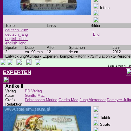
Intera
Texte
Links
Bilder
deutsch_kurz
...
deutsch_lang
Bild
english_short
english_long
Spieler
Dauer
Alter
Sprachen
Jahr
2
ca. 90 min
12+
de en
2012
Entwicklung/Aufbau - Experten, komplex - Konflikt/Simulation - 2-Persone
Seite 1 von 4 ..3
EXPERTEN
Antike II
Verlag
PD Verlag
Autor
Gerdts Mac
Grafik
Fahrenbach Marina
Gerdts Mac
Jung Alexander
Domeyer Julia
Redaktion
Taktik
Strate