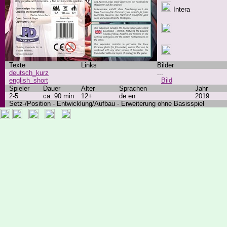
Intera
Texte
Links
Bilder
deutsch_kurz
...
english_short
Bild
Spieler
Dauer
Alter
Sprachen
Jahr
2-5
ca. 90 min
12+
de en
2019
Setz-/Position - Entwicklung/Aufbau - Erweiterung ohne Basisspiel