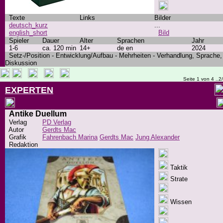
Texte
Links
Bilder
deutsch_kurz
...
english_short
Bild
Spieler
Dauer
Alter
Sprachen
Jahr
1-6
ca. 120 min
14+
de en
2024
Setz-/Position - Entwicklung/Aufbau - Mehrheiten - Verhandlung, Sprache,
Diskussion
Seite 1 von 4 ..2
EXPERTEN
Antike Duellum
Verlag
PD Verlag
Autor
Gerdts Mac
Grafik
Fahrenbach Marina
Gerdts Mac
Jung Alexander
Redaktion
Taktik
Strate
Wissen