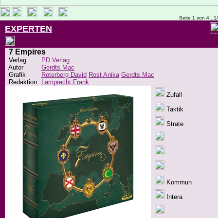
Seite 1 von 4 ..1
EXPERTEN
7 Empires
Verlag
PD Verlag
Autor
Gerdts Mac
Grafik
Roterberg David
Rost Anika
Gerdts Mac
Redaktion
Lamprecht Frank
Zufall
Taktik
Strate
Kommun
Intera