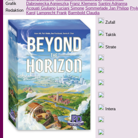
Grafik
Dabrowiecka Agnieszka
Franz Klemens
Santini Adrianna
Acquati Giuliano
Luciani Simone
Sommerlade Jan Philipp
Pry
Redaktion
Karol
Lamprecht Frank
Barmbold Claudia
Zufall
Taktik
Strate
Intera