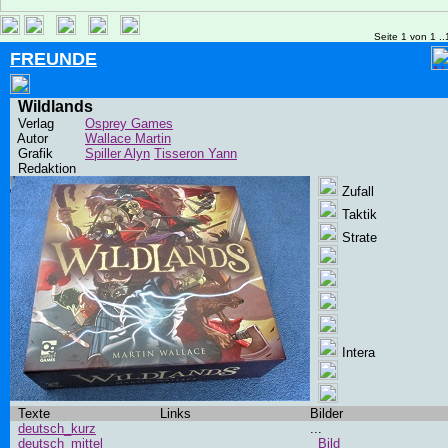
Seite 1 von 1 ..
FREUNDE
Wildlands
Verlag
Osprey Games
Autor
Wallace Martin
Grafik
Spiller Alyn
Tisseron Yann
Redaktion
Zufall
Taktik
Strate
Intera
Texte
Links
Bilder
deutsch_kurz
...
deutsch_mittel
Bild