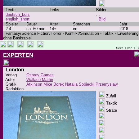
Texte
Links
Bilder
deutsch_kurz
...
english_short
Bild
Spieler
Dauer
Alter
Sprachen
Jahr
2-4
ca. 60 min
14+
en
2018
Fantasy/Science Fiction/Horror - Konflikt/Simulation - Taktik - Erweiterung
ohne Basisspiel
Seite 1 von 1 ..
EXPERTEN
London
Verlag
Osprey Games
Autor
Wallace Martin
Grafik
Atkinson Mike
Borek Natalia
Sobiecki Przemyslaw
Redaktion
Zufall
Taktik
Strate