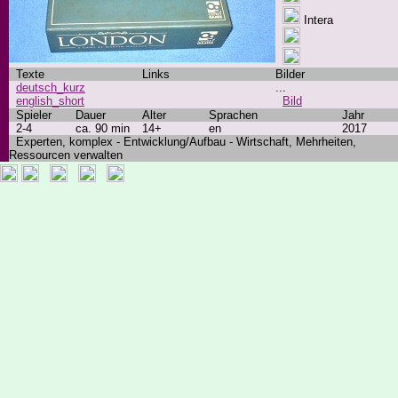
Intera
Texte
Links
Bilder
deutsch_kurz
...
english_short
Bild
Spieler
Dauer
Alter
Sprachen
Jahr
2-4
ca. 90 min
14+
en
2017
Experten, komplex - Entwicklung/Aufbau - Wirtschaft, Mehrheiten,
Ressourcen verwalten