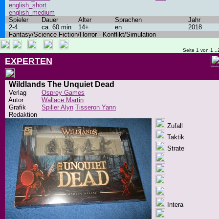
english_short
english_medium
Spieler
Dauer
Alter
Sprachen
Jahr
2-4
ca. 60 min
14+
en
2018
Fantasy/Science Fiction/Horror - Konflikt/Simulation
Seite 1 von 1 ..
EXPERTEN
Wildlands The Unquiet Dead
Verlag
Osprey Games
Autor
Wallace Martin
Grafik
Spiller Alyn
Tisseron Yann
Redaktion
Zufall
Taktik
Strate
Intera