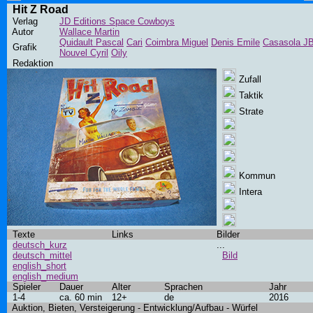
Hit Z Road
Verlag
JD Editions Space Cowboys
Autor
Wallace Martin
Quidault Pascal
Cari
Coimbra Miguel
Denis Emile
Casasola J
Grafik
Nouvel Cyril
Oily
Redaktion
Zufall
Taktik
Strate
Kommun
Intera
Texte
Links
Bilder
deutsch_kurz
...
deutsch_mittel
Bild
english_short
english_medium
Spieler
Dauer
Alter
Sprachen
Jahr
1-4
ca. 60 min
12+
de
2016
Auktion, Bieten, Versteigerung - Entwicklung/Aufbau - Würfel