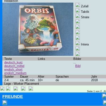
Redaktion
Zufall
Taktik
Strate
Intera
Texte
Links
Bilder
deutsch_kurz
...
deutsch_mittel
Bild
english_short
english_medium
Spieler
Dauer
Alter
Sprachen
Jahr
2-4
ca. 45 min
10+
de
2018
Lege - Worker Placement
Seite 1 von 2 ..6
FREUNDE