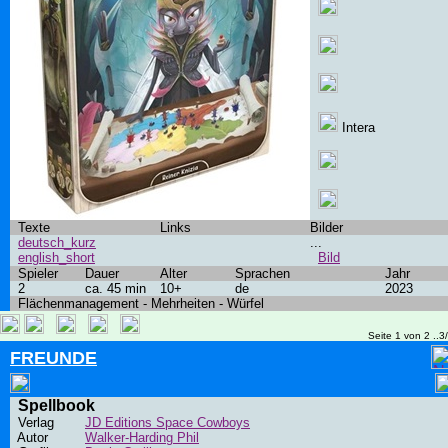
Intera
Texte
Links
Bilder
deutsch_kurz
...
english_short
Bild
Spieler
Dauer
Alter
Sprachen
Jahr
2
ca. 45 min
10+
de
2023
Flächenmanagement - Mehrheiten - Würfel
Seite 1 von 2 ..3
FREUNDE
Spellbook
Verlag
JD Editions Space Cowboys
Autor
Walker-Harding Phil