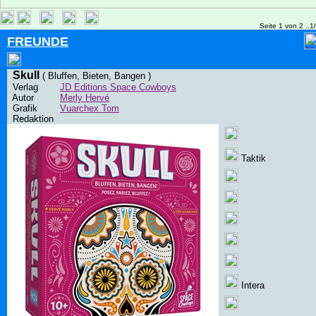
Seite 1 von 2 ..1
FREUNDE
Skull
( Bluffen, Bieten, Bangen )
Verlag
JD Editions Space Cowboys
Autor
Merly Hervé
Grafik
Vuarchex Tom
Redaktion
Taktik
Intera