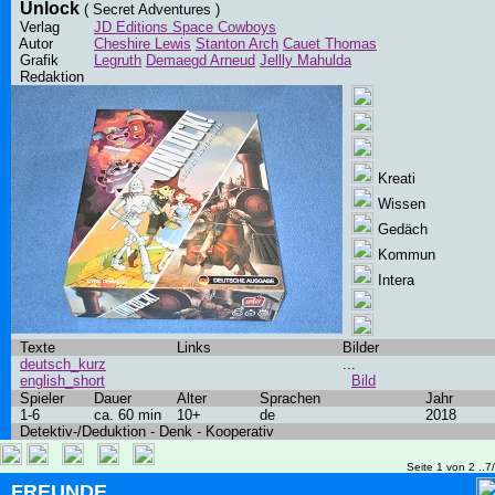
Unlock
( Secret Adventures )
Verlag
JD Editions Space Cowboys
Autor
Cheshire Lewis
Stanton Arch
Cauet Thomas
Grafik
Legruth
Demaegd Arneud
Jellly Mahulda
Redaktion
Kreati
Wissen
Gedäch
Kommun
Intera
Texte
Links
Bilder
deutsch_kurz
...
english_short
Bild
Spieler
Dauer
Alter
Sprachen
Jahr
1-6
ca. 60 min
10+
de
2018
Detektiv-/Deduktion - Denk - Kooperativ
Seite 1 von 2 ..7
FREUNDE