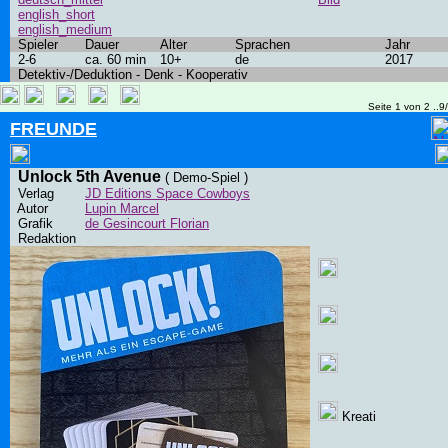
english_short
english_medium
Spieler
Dauer
Alter
Sprachen
Jahr
2-6
ca. 60 min
10+
de
2017
Detektiv-/Deduktion - Denk - Kooperativ
Seite 1 von 2 ..9
FREUNDE
Unlock 5th Avenue
( Demo-Spiel )
Verlag
JD Editions Space Cowboys
Autor
Lupin Marcel
Grafik
de Gesincourt Florian
Redaktion
Kreati