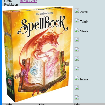
Grafik
Bertin Cyrille
Redaktion
Zufall
Taktik
Strate
Intera
Texte
Links
Bilder