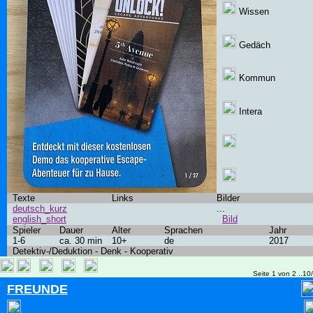
Wissen
Gedäch
Kommun
Intera
Texte
Links
Bilder
deutsch_kurz
...
english_short
Bild
Spieler
Dauer
Alter
Sprachen
Jahr
1-6
ca. 30 min
10+
de
2017
Detektiv-/Deduktion - Denk - Kooperativ
Seite 1 von 2 ..10
FREUNDE