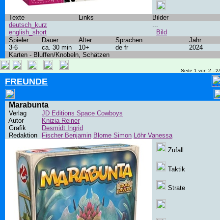
Texte
Links
Bilder
deutsch_kurz
...
english_short
Bild
Spieler
Dauer
Alter
Sprachen
Jahr
3-6
ca. 30 min
10+
de fr
2024
Karten - Bluffen/Knobeln, Schätzen
Seite 1 von 2 ..2
FREUNDE
Marabunta
Verlag
JD Editions Space Cowboys
Autor
Knizia Reiner
Grafik
Desmidt Ingrid
Redaktion
Fischer Benjamin
Blome Simon
Löhr Vanessa
Zufall
Taktik
Strate