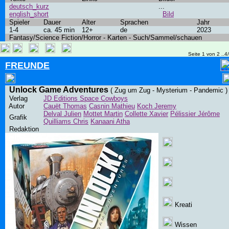
deutsch_kurz
...
english_short
Bild
Spieler
Dauer
Alter
Sprachen
Jahr
1-4
ca. 45 min
12+
de
2023
Fantasy/Science Fiction/Horror - Karten - Such/Sammel/schauen
Seite 1 von 2 ..4
FREUNDE
Unlock Game Adventures
( Zug um Zug - Mysterium - Pandemic )
Verlag
JD Editions Space Cowboys
Autor
Cauët Thomas
Casnin Mathieu
Koch Jeremy
Delval Julien
Mottet Martin
Collette Xavier
Pélissier Jérôme
Grafik
Quilliams Chris
Kanaani Atha
Redaktion
Kreati
Wissen