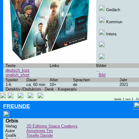
Gedäch
Kommun
Intera
Texte
Links
Bilder
deutsch_kurz
...
english_short
Bild
Spieler
Dauer
Alter
Sprachen
Jahr
1-6
ca. 60 min
10+
de
2021
Detektiv-/Deduktion - Denk - Kooperativ
Seite 1 von 2 ..5
FREUNDE
Orbis
Verlag
JD Editions Space Cowboys
Autor
Armstrong Tim
Grafik
Tosello Davide