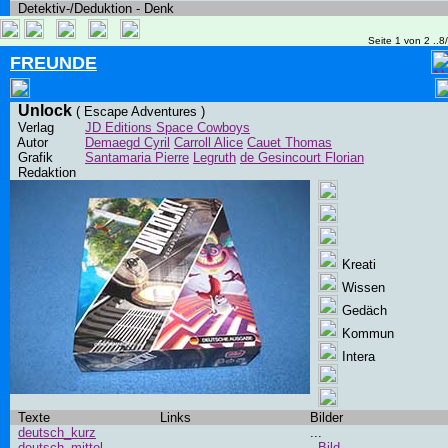
Detektiv-/Deduktion - Denk
Seite 1 von 2 ..8
FREUNDE
Unlock
( Escape Adventures )
Verlag
JD Editions Space Cowboys
Autor
Demaegd Cyril
Carroll Alice
Cauet Thomas
Grafik
Santamaria Pierre
Legruth
de Gesincourt Florian
Redaktion
Kreati
Wissen
Gedäch
Kommun
Intera
Texte
Links
Bilder
deutsch_kurz
...
deutsch_mittel
Bild