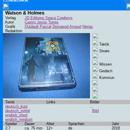
Watson & Holmes
Verlag
JD Editions Space Cowboys
Autor
Castro Jesús Torres
Grafik
Quidault Pascal
Demaegd Arnaud
Neriac
Redaktion
Taktik
Strate
Wissen
Gedäch
Kommun
Texte
Links
Bilder
deutsch_kurz
...
deutsch_mittel
Bild
english_short
english_medium
Spieler
Dauer
Alter
Sprachen
Jahr
2-7
ca. 75 min
12+
de
2018