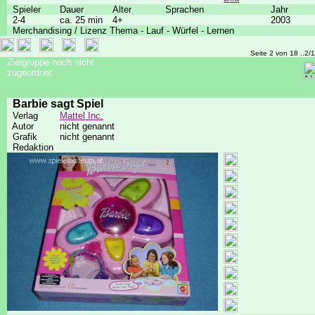
Spieler
Dauer
Alter
Sprachen
Jahr
2-4
ca. 25 min
4+
2003
Merchandising / Lizenz Thema - Lauf - Würfel - Lernen
Seite 2 von 18 ..2/
Zielgruppe noch nicht
zugeordnet
Barbie sagt Spiel
Verlag
Mattel Inc.
Autor
nicht genannt
Grafik
nicht genannt
Redaktion