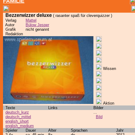
FAMILIE
Bezzerwizzer deluxe
( rasanter spaß für cleverquizzer )
Verlag
Mattel
Autor
Bülow Jesper
Grafik
nicht genannt
Redaktion
Wissen
Aktion
Texte
Links
Bilder
deutsch_kurz
...
deutsch_mittel
Bild
english_short
english_medium
Spieler
Dauer
Alter
Sprachen
Jahr
2-4+
ca. 45 min
8+
de
2012