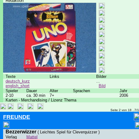
Redaktion
Texte
Links
Bilder
deutsch_kurz
...
english_short
Bild
Spieler
Dauer
Alter
Sprachen
Jahr
2-10
ca. 30 min
7+
2006
Karten - Merchandising / Lizenz Thema
Seite 2 von 18 ..7/
FREUNDE
Bezzerwizzer
( Leichtes Spiel für Cleverquizzer )
Verlag
Mattel