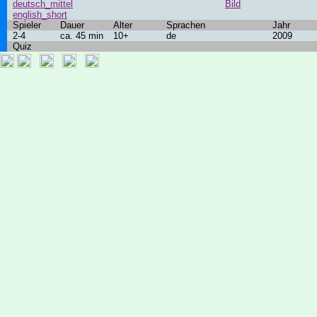
deutsch_mittel
Bild
english_short
Spieler
Dauer
Alter
Sprachen
Jahr
2-4
ca. 45 min
10+
de
2009
Quiz