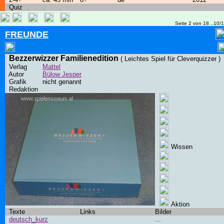
Quiz
Seite 2 von 18 ..10/
FREUNDE
Bezzerwizzer Familienedition
( Leichtes Spiel für Cleverquizzer )
Verlag
Mattel
Autor
Bülow Jesper
Grafik
nicht genannt
Redaktion
Wissen
Aktion
Texte
Links
Bilder
deutsch_kurz
...