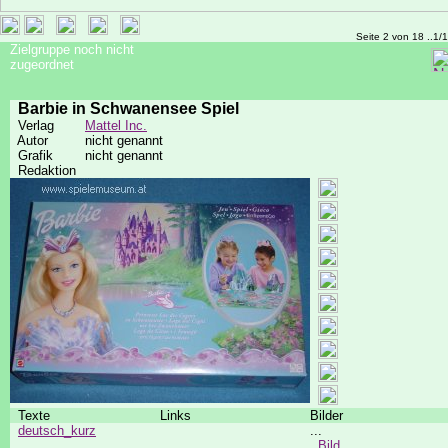
Seite 2 von 18 ..1/
Zielgruppe noch nicht
zugeordnet
Barbie in Schwanensee Spiel
Verlag
Mattel Inc.
Autor
nicht genannt
Grafik
nicht genannt
Redaktion
Texte
Links
Bilder
deutsch_kurz
...
Bild