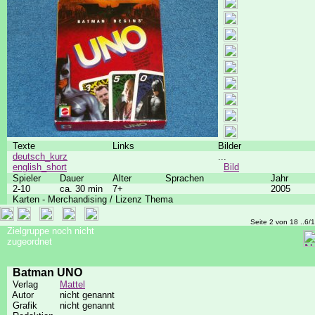
Texte
Links
Bilder
deutsch_kurz
...
english_short
Bild
Spieler
Dauer
Alter
Sprachen
Jahr
2-10
ca. 30 min
7+
2005
Karten - Merchandising / Lizenz Thema
Seite 2 von 18 ..6/
Zielgruppe noch nicht
zugeordnet
Batman UNO
Verlag
Mattel
Autor
nicht genannt
Grafik
nicht genannt