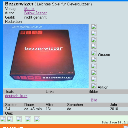
Bezzerwizzer
( Leichtes Spiel für Cleverquizzer )
Verlag
Mattel
Autor
Bülow Jesper
Grafik
nicht genannt
Redaktion
Wissen
Aktion
Texte
Links
Bilder
deutsch_kurz
...
Bild
Spieler
Dauer
Alter
Sprachen
Jahr
2-4
ca. 45 min
16+
de
2010
Quiz
Seite 2 von 18 ..9/