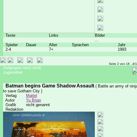
Texte
Links
Bilder
...
Spieler
Dauer
Alter
Sprachen
Jahr
2-4
7+
1993
Seite 2 von 18 ..4/
Zielgruppe noch nicht
zugeordnet
Batman begins Game Shadow Assault
( Battle an army of ninj
to save Gotham City )
Verlag
Mattel
Autor
Yu Brian
Grafik
nicht genannt
Redaktion