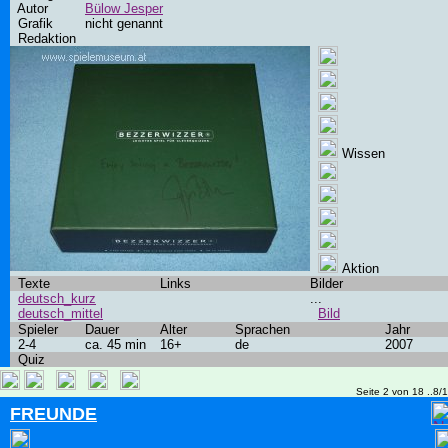
Autor
Bülow Jesper
Grafik
nicht genannt
Redaktion
Wissen
Aktion
Texte
Links
Bilder
deutsch_kurz
...
deutsch_mittel
Bild
Spieler
Dauer
Alter
Sprachen
Jahr
2-4
ca. 45 min
16+
de
2007
Quiz
Seite 2 von 18 ..8/
FREUNDE