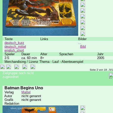
Texte
Links
Bilder
deutsch_kurz
...
deutsch_mittel
Bild
english_short
Spieler
Dauer
Alter
Sprachen
Jahr
2-5
ca. 60 min
8+
2005
Merchandising / Lizenz Thema - Lauf - Abenteuerspiel
Seite 2 von 18 ..5/
Zielgruppe noch nicht
zugeordnet
Batman Begins Uno
Verlag
Mattel
Autor
nicht genannt
Grafik
nicht genannt
Redaktion