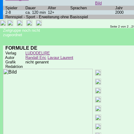
Bild
Spieler
Dauer
Alter
Sprachen
Jahr
2-8
ca. 120 min
12+
2000
Rennspiel - Sport - Erweiterung ohne Basisspiel
Seite 2 von 2 ..2
Zielgruppe noch nicht
zugeordnet
FORMULE DE
Verlag
LUDODELIRE
Autor
Randall Eric
Lavaur Laurent
Grafik
nicht genannt
Redaktion