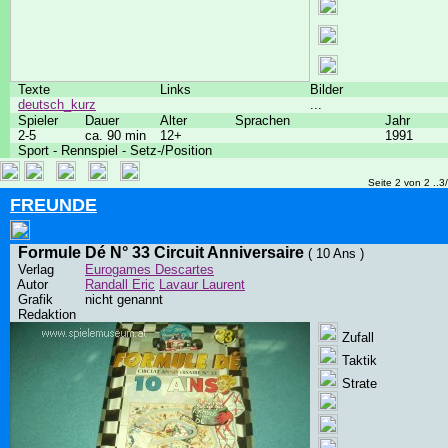
Texte
Links
Bilder
deutsch_kurz
...
Spieler
Dauer
Alter
Sprachen
Jahr
2-5
ca. 90 min
12+
1991
Sport - Rennspiel - Setz-/Position
Seite 2 von 2 ..3
FREUNDE
Formule Dé N° 33 Circuit Anniversaire
( 10 Ans )
Verlag
Eurogames Descartes
Autor
Randall Eric
Lavaur Laurent
Grafik
nicht genannt
Redaktion
Zufall
Taktik
Strate