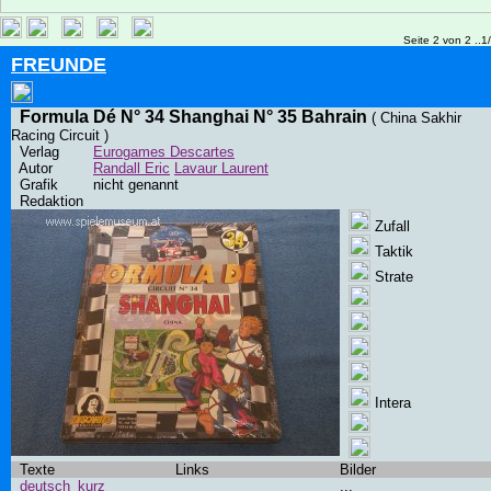
Seite 2 von 2 ..1
FREUNDE
Formula Dé N° 34 Shanghai N° 35 Bahrain
( China Sakhir
Racing Circuit )
Verlag
Eurogames Descartes
Autor
Randall Eric
Lavaur Laurent
Grafik
nicht genannt
Redaktion
Zufall
Taktik
Strate
Intera
Texte
Links
Bilder
deutsch_kurz
...