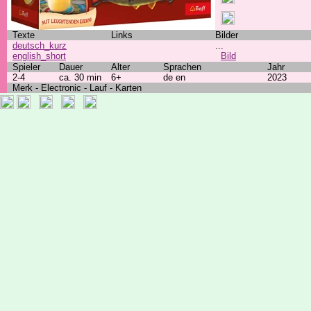
Texte
Links
Bilder
deutsch_kurz
...
english_short
Bild
Spieler
Dauer
Alter
Sprachen
Jahr
2-4
ca. 30 min
6+
de en
2023
Merk - Electronic - Lauf - Karten