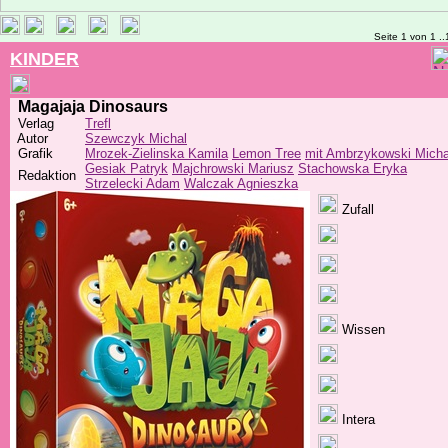
Seite 1 von 1 ..
KINDER
Magajaja Dinosaurs
Verlag
Trefl
Autor
Szewczyk Michal
Grafik
Mrozek-Zielinska Kamila
Lemon Tree
mit Ambrzykowski Micha
Gesiak Patryk
Majchrowski Mariusz
Stachowska Eryka
Redaktion
Strzelecki Adam
Walczak Agnieszka
Zufall
Wissen
Intera