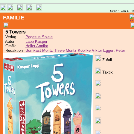
Seite 1 von 4 ..1
FAMILIE
5 Towers
Verlag
Pegasus Spiele
Autor
Lapp Kasper
Grafik
Heller Annika
Redaktion
Bornkast Moritz
Thiele Moritz
Kobilke Viktor
Eggert Peter
Zufall
Taktik