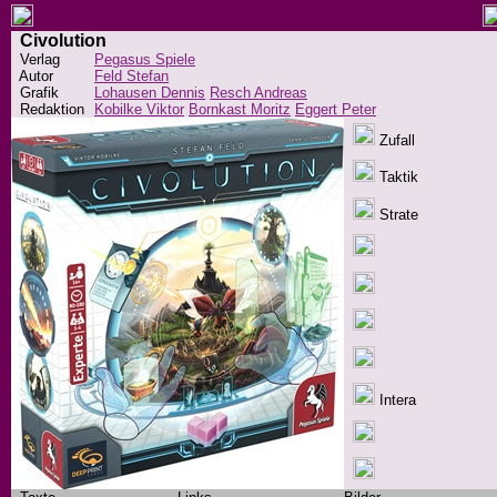
Civolution
Verlag
Pegasus Spiele
Autor
Feld Stefan
Grafik
Lohausen Dennis
Resch Andreas
Redaktion
Kobilke Viktor
Bornkast Moritz
Eggert Peter
Zufall
Taktik
Strate
Intera