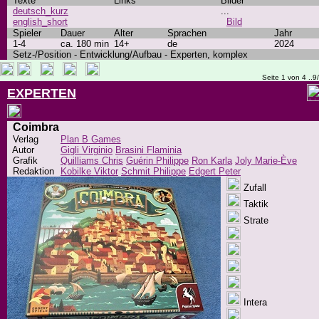
Texte
Links
Bilder
deutsch_kurz
...
english_short
Bild
Spieler
Dauer
Alter
Sprachen
Jahr
1-4
ca. 180 min
14+
de
2024
Setz-/Position - Entwicklung/Aufbau - Experten, komplex
Seite 1 von 4 ..9
EXPERTEN
Coimbra
Verlag
Plan B Games
Autor
Gigli Virginio
Brasini Flaminia
Grafik
Quilliams Chris
Guérin Philippe
Ron Karla
Joly Marie-Ève
Redaktion
Kobilke Viktor
Schmit Philippe
Edgert Peter
Zufall
Taktik
Strate
Intera