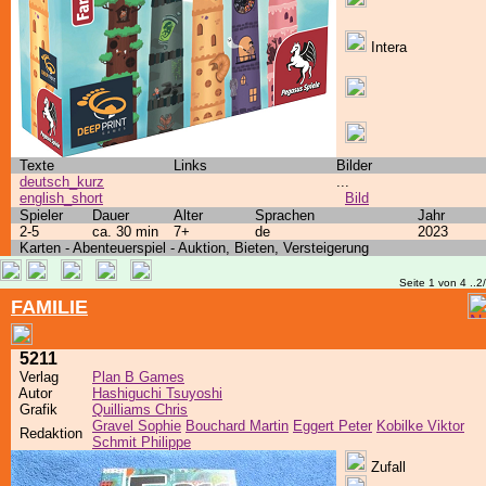
Intera
Texte
Links
Bilder
deutsch_kurz
...
english_short
Bild
Spieler
Dauer
Alter
Sprachen
Jahr
2-5
ca. 30 min
7+
de
2023
Karten - Abenteuerspiel - Auktion, Bieten, Versteigerung
Seite 1 von 4 ..2
FAMILIE
5211
Verlag
Plan B Games
Autor
Hashiguchi Tsuyoshi
Grafik
Quilliams Chris
Gravel Sophie
Bouchard Martin
Eggert Peter
Kobilke Viktor
Redaktion
Schmit Philippe
Zufall