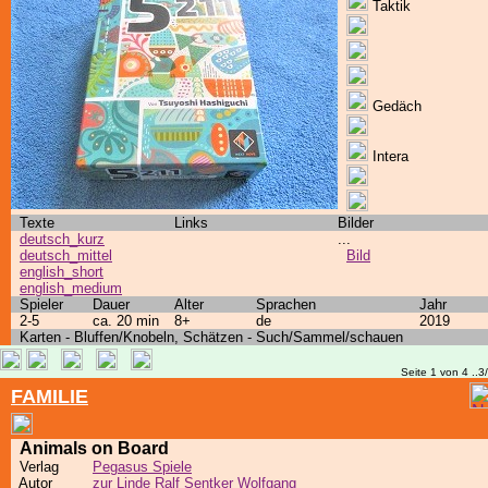
Taktik
Gedäch
Intera
Texte
Links
Bilder
deutsch_kurz
...
deutsch_mittel
Bild
english_short
english_medium
Spieler
Dauer
Alter
Sprachen
Jahr
2-5
ca. 20 min
8+
de
2019
Karten - Bluffen/Knobeln, Schätzen - Such/Sammel/schauen
Seite 1 von 4 ..3
FAMILIE
Animals on Board
Verlag
Pegasus Spiele
Autor
zur Linde Ralf
Sentker Wolfgang