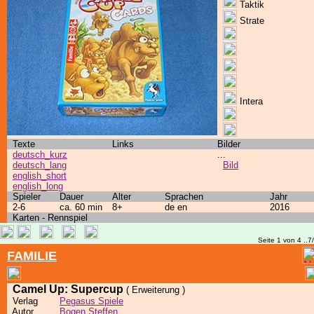
Taktik
Strate
Intera
Texte
Links
Bilder
deutsch_kurz
...
deutsch_lang
Bild
english_short
english_long
Spieler
Dauer
Alter
Sprachen
Jahr
2-6
ca. 60 min
8+
de en
2016
Karten - Rennspiel
Seite 1 von 4 ..7
FAMILIE
Camel Up: Supercup
( Erweiterung )
Verlag
Pegasus Spiele
Autor
Bogen Steffen