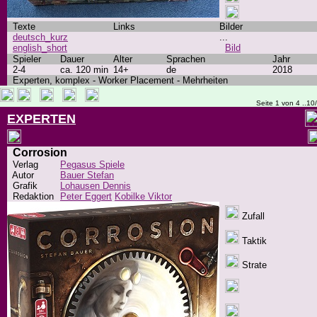
Texte
Links
Bilder
deutsch_kurz
...
english_short
Bild
Spieler
Dauer
Alter
Sprachen
Jahr
2-4
ca. 120 min
14+
de
2018
Experten, komplex - Worker Placement - Mehrheiten
Seite 1 von 4 ..10
EXPERTEN
Corrosion
Verlag
Pegasus Spiele
Autor
Bauer Stefan
Grafik
Lohausen Dennis
Redaktion
Peter Eggert
Kobilke Viktor
Zufall
Taktik
Strate