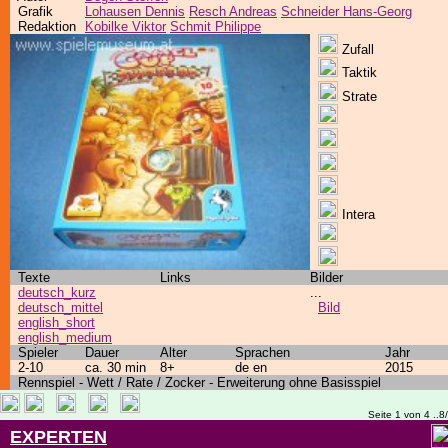
Grafik
Lohausen Dennis
Resch Andreas
Schneider Hans-Georg
Redaktion
Kobilke Viktor
Schmit Philippe
Zufall
Taktik
Strate
Intera
Texte
Links
Bilder
deutsch_kurz
...
deutsch_mittel
Bild
english_short
english_medium
Spieler
Dauer
Alter
Sprachen
Jahr
2-10
ca. 30 min
8+
de en
2015
Rennspiel - Wett / Rate / Zocker - Erweiterung ohne Basisspiel
Seite 1 von 4 ..8
EXPERTEN