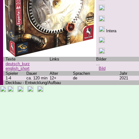
Intera
Texte
Links
Bilder
deutsch_kurz
...
english_short
Bild
Spieler
Dauer
Alter
Sprachen
Jahr
1-4
ca. 120 min
12+
de
2021
Deckbau - Entwicklung/Aufbau