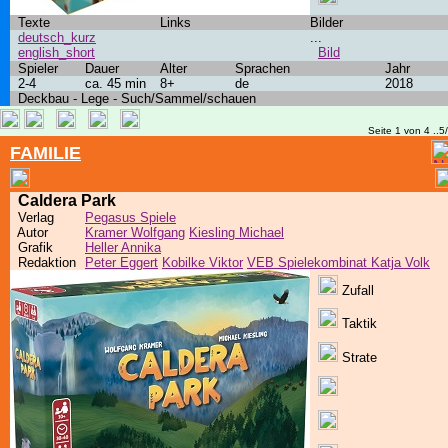
Texte
Links
Bilder
deutsch_kurz
...
english_short
Bild
Spieler
Dauer
Alter
Sprachen
Jahr
2-4
ca. 45 min
8+
de
2018
Deckbau - Lege - Such/Sammel/schauen
Seite 1 von 4 ..5
FAMILIE
Caldera Park
Verlag
Pegasus Spiele
Autor
Kramer Wolfgang
Kiesling Michael
Grafik
Heller Annika
Redaktion
Peter Eggert
Kobilke Viktor
VEB Spielekombinat Katja Volk
Zufall
Taktik
Strate