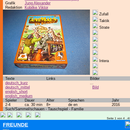
Grafik
Jung Alexander
Redaktion
Kobilke Viktor
Zufall
Taktik
Strate
Intera
Texte
Links
Bilder
deutsch_kurz
...
deutsch_mittel
Bild
english_short
english_medium
Spieler
Dauer
Alter
Sprachen
Jahr
2-4
ca. 30 min
8+
de en
2016
Such/Sammel/schauen - Tauschspiel - Familie
Seite 1 von 4 ..4
FREUNDE