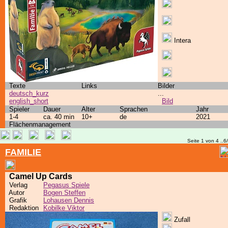
Intera
Texte
Links
Bilder
deutsch_kurz
...
english_short
Bild
Spieler
Dauer
Alter
Sprachen
Jahr
1-4
ca. 40 min
10+
de
2021
Flächenmanagement
Seite 1 von 4 ..6
FAMILIE
Camel Up Cards
Verlag
Pegasus Spiele
Autor
Bogen Steffen
Grafik
Lohausen Dennis
Redaktion
Kobilke Viktor
Zufall