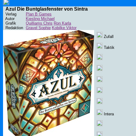
Azul Die Buntglasfenster von Sintra
Verlag
Plan B Games
Autor
Kiesling Michael
Grafik
Quilliams Chris
Ron Karla
Redaktion
Gravel Sophie
Kobilke Viktor
Zufall
Taktik
Intera