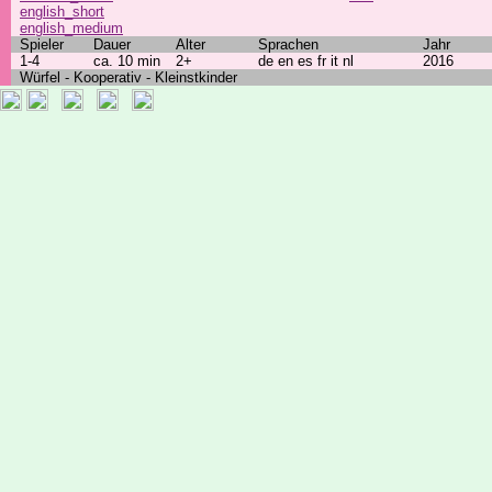
english_short
english_medium
Spieler
Dauer
Alter
Sprachen
Jahr
1-4
ca. 10 min
2+
de en es fr it nl
2016
Würfel - Kooperativ - Kleinstkinder