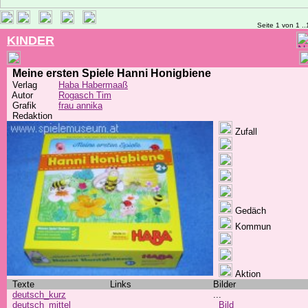
Seite 1 von 1 ..
KINDER
Meine ersten Spiele Hanni Honigbiene
Verlag
Haba Habermaaß
Autor
Rogasch Tim
Grafik
frau annika
Redaktion
Zufall
Gedäch
Kommun
Aktion
Texte
Links
Bilder
deutsch_kurz
...
deutsch_mittel
Bild