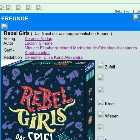
Seite 1 von 1 ..1
FREUNDE
Rebel Girls
( Das Spiel der aussergewöhnlichen Frauen )
Verlag
Kosmos Verlag
Autor
Luciani Simone
Micucci Elisabetta
Morotti Martherita
de Cristofaro Alessandra
Grafik
Kreativbunker
Redaktion
Demicheli Elisa
Kunz Alexandra
Zufall
Kreati
Wissen