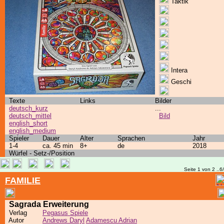
Taktik
Intera
Geschi
Texte
Links
Bilder
deutsch_kurz
...
deutsch_mittel
Bild
english_short
english_medium
Spieler
Dauer
Alter
Sprachen
Jahr
1-4
ca. 45 min
8+
de
2018
Würfel - Setz-/Position
Seite 1 von 2 ..6
FAMILIE
Sagrada Erweiterung
Verlag
Pegasus Spiele
Autor
Andrews Daryl
Adamescu Adrian