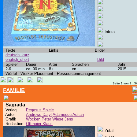
Intera
Texte
Links
Bilder
deutsch_kurz
...
english_short
Bild
Spieler
Dauer
Alter
Sprachen
Jahr
2-6
ca. 90 min
8+
en
2015
Würfel - Worker Placement - Ressourcenmanagement
Seite 1 von 2 ..5
FAMILIE
Sagrada
Verlag
Pegasus Spiele
Autor
Andrews Daryl
Adamescu Adrian
Grafik
Wocken Peter
Wiese Jens
Redaktion
Ottmaier Klaus
Zufall