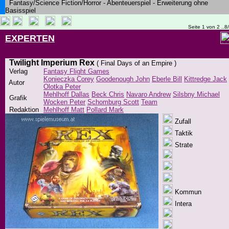
Fantasy/Science Fiction/Horror - Abenteuerspiel - Erweiterung ohne
Basisspiel
Seite 1 von 2 ..8
EXPERTEN
Twilight Imperium Rex
( Final Days of an Empire )
Verlag
Fantasy Flight Games
Konieczka Corey
Goodenough John
Eberle Bill
Kittredge Jack
Autor
Olotka Peter
Mehlhoff Dallas
Beck Chris
Navaro Andrew
Silsbny Michael
Grafik
Wocken Peter
Schomburg Scott
Team
Redaktion
Mehlhoff Matt
Pollard Mark
Zufall
Taktik
Strate
Kommun
Intera