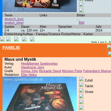
Intera
Texte
Links
Bilder
deutsch_kurz
...
english_short
Bild
Spieler
Dauer
Alter
Sprachen
Jahr
2-4
ca. 120 min
12+
it
2014
Entwicklung/Aufbau - Fantasy/Science Fiction/Horror - Karten
Seite 1 von 2 ..3
FAMILIE
Maus und Mystik
Verlag
Heidelberger Spieleverlag
Autor
Hawthorne Jerry
Grafik
Ariosa John
Rickards David
Wocken Peter
Fahrenbach Marina
Redaktion
Eller Heiko
Zufall
Taktik
Strate