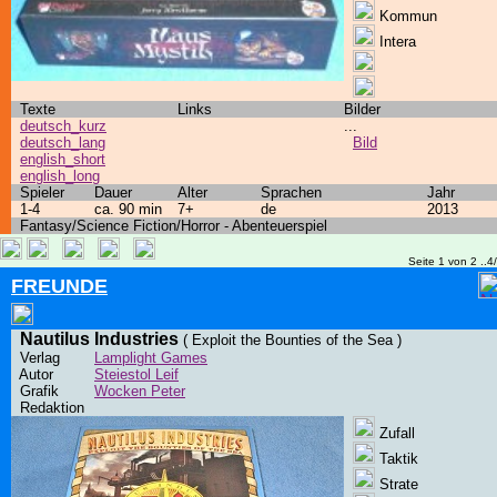
Kommun
Intera
Texte
Links
Bilder
deutsch_kurz
...
deutsch_lang
Bild
english_short
english_long
Spieler
Dauer
Alter
Sprachen
Jahr
1-4
ca. 90 min
7+
de
2013
Fantasy/Science Fiction/Horror - Abenteuerspiel
Seite 1 von 2 ..4
FREUNDE
Nautilus Industries
( Exploit the Bounties of the Sea )
Verlag
Lamplight Games
Autor
Steiestol Leif
Grafik
Wocken Peter
Redaktion
Zufall
Taktik
Strate