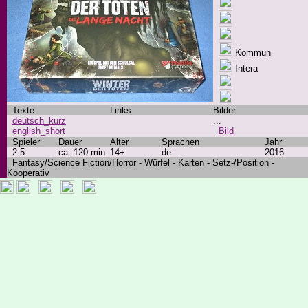
Kommun
Intera
Texte
Links
Bilder
deutsch_kurz
...
english_short
Bild
Spieler
Dauer
Alter
Sprachen
Jahr
2-5
ca. 120 min
14+
de
2016
Fantasy/Science Fiction/Horror - Würfel - Karten - Setz-/Position -
Kooperativ