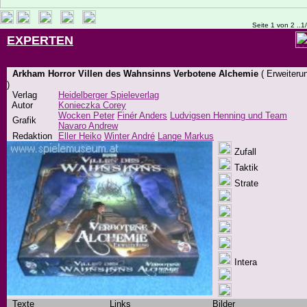
Seite 1 von 2 ..1
EXPERTEN
Arkham Horror Villen des Wahnsinns Verbotene Alchemie
( Erweiteru
)
Verlag
Heidelberger Spieleverlag
Autor
Konieczka Corey
Wocken Peter
Finér Anders
Ludvigsen Henning und Team
Grafik
Navaro Andrew
Redaktion
Eller Heiko
Winter André
Lange Markus
Zufall
Taktik
Strate
Intera
Texte
Links
Bilder