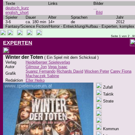
Texte
Links
Bilder
deutsch_kurz
...
english_short
Bild
Spieler
Dauer
Alter
Sprachen
Jahr
3-6
ca. 180 min
14+
de
2012
Fantasy/Science Fiction/Horror - Entwicklung/Aufbau - Experten, komplex
Seite 1 von 2 ..9
EXPERTEN
Winter der Toten
( Ein Spiel mit dem Schicksal )
Verlag
Heidelberger Spieleverlag
Autor
Gilmour Jon
Vega Isaac
Suarez Fernando
Richards David
Wocken Peter
Carey Fiona
Grafik
Machaczek Sabine
Redaktion
Eller Heiko
Zufall
Taktik
Strate
Kommun