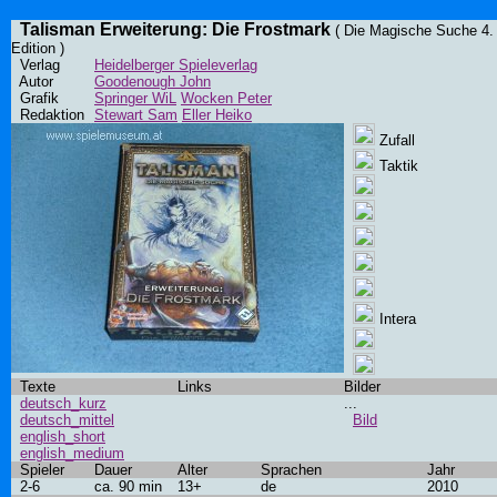
Talisman Erweiterung: Die Frostmark
( Die Magische Suche 4.
Edition )
Verlag
Heidelberger Spieleverlag
Autor
Goodenough John
Grafik
Springer WiL
Wocken Peter
Redaktion
Stewart Sam
Eller Heiko
Zufall
Taktik
Intera
Texte
Links
Bilder
deutsch_kurz
...
deutsch_mittel
Bild
english_short
english_medium
Spieler
Dauer
Alter
Sprachen
Jahr
2-6
ca. 90 min
13+
de
2010