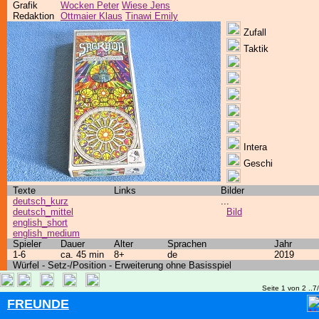
Grafik
Wocken Peter
Wiese Jens
Redaktion
Ottmaier Klaus
Tinawi Emily
Zufall
Taktik
Intera
Geschi
Texte
Links
Bilder
deutsch_kurz
...
deutsch_mittel
Bild
english_short
english_medium
Spieler
Dauer
Alter
Sprachen
Jahr
1-6
ca. 45 min
8+
de
2019
Würfel - Setz-/Position - Erweiterung ohne Basisspiel
Seite 1 von 2 ..7
FREUNDE