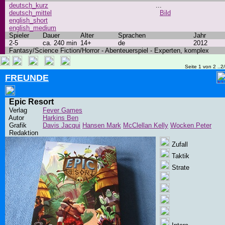
deutsch_kurz
...
deutsch_mittel
Bild
english_short
english_medium
Spieler
Dauer
Alter
Sprachen
Jahr
2-5
ca. 240 min
14+
de
2012
Fantasy/Science Fiction/Horror - Abenteuerspiel - Experten, komplex
Seite 1 von 2 ..2
FREUNDE
Epic Resort
Verlag
Fever Games
Autor
Harkins Ben
Grafik
Davis Jacqui
Hansen Mark
McClellan Kelly
Wocken Peter
Redaktion
Zufall
Taktik
Strate