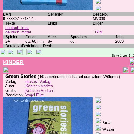
EAN
SerienNr
Best.No.
9 783897 77484 1
MV096
Texte
Links
Bilder
deutsch_kurz
...
deutsch_mittel
Bild
Spieler
Dauer
Alter
Sprachen
Jahr
2+
ca. 60 min
8+
de
2009
Detektiv-/Deduktion - Denk
Seite 1 von 1 ..
KINDER
Green Stories
( 50 abenteuerliche Rätsel aus wilden Wäldern )
Verlag
moses. Verlag
Autor
Köhrsen Andrea
Grafik
Köhrsen Andrea
Redaktion
Vogel Elke
Kreati
Wissen