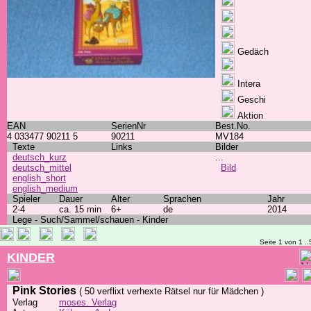
Gedäch
Intera
Geschi
Aktion
EAN
SerienNr
Best.No.
4 033477 90211 5
90211
MV184
Texte
Links
Bilder
deutsch_kurz
...
deutsch_mittel
Bild
english_short
english_medium
Spieler
Dauer
Alter
Sprachen
Jahr
2-4
ca. 15 min
6+
de
2014
Lege - Such/Sammel/schauen - Kinder
Seite 1 von 1 ..
KINDER
Pink Stories
( 50 verflixt verhexte Rätsel nur für Mädchen )
Verlag
moses. Verlag