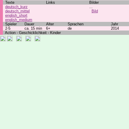
Texte
Links
Bilder
deutsch_kurz
...
deutsch_mittel
Bild
english_short
english_medium
Spieler
Dauer
Alter
Sprachen
Jahr
2-5
ca. 15 min
6+
de
2014
Action - Geschicklichkeit - Kinder