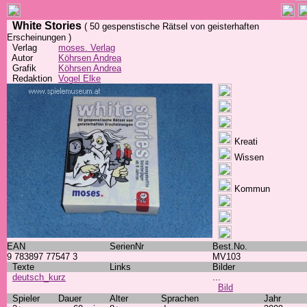
White Stories
( 50 gespenstische Rätsel von geisterhaften
Erscheinungen )
Verlag
moses. Verlag
Autor
Köhrsen Andrea
Grafik
Köhrsen Andrea
Redaktion
Vogel Elke
Kreati
Wissen
Kommun
EAN
SerienNr
Best.No.
9 783897 77547 3
MV103
Texte
Links
Bilder
deutsch_kurz
...
Bild
Spieler
Dauer
Alter
Sprachen
Jahr