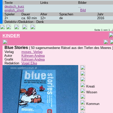
Texte
Links
Bilder
deutsch_kurz
...
english_short
Bild
Spieler
Dauer
Alter
Sprachen
Jahr
2+
ca. 60 min
12+
de
2016
Detektiv-/Deduktion - Denk
Seite 1 von 1 ..
KINDER
Blue Stories
( 50 sagenumwobene Rätsel aus den Tiefen des Meeres 
Verlag
moses. Verlag
Autor
Köhrsen Andrea
Grafik
Köhrsen Andrea
Redaktion
Vogel Elke
Kreati
Wissen
Kommun