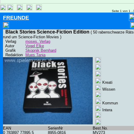
Seite 1 von 1 ..
FREUNDE
Black Stories Science-Fiction Edition
( 50 rabenschwarze Räts
rund um Science-Fiction Movies )
Verlag
moses. Verlag
Autor
Vogel Elke
Grafik
Skopnik Bernhard
Redaktion
Mues Tanja
Kreati
Wissen
Kommun
Intera
EAN
SerienNr
Best.No.
0 783897 77895 5
8955-0816
MV273