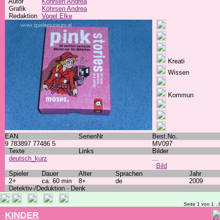
Autor
Köhrsen Andrea
Grafik
Köhrsen Andrea
Redaktion
Vogel Elke
Kreati
Wissen
Kommun
EAN
SerienNr
Best.No.
9 783897 77486 5
MV097
Texte
Links
Bilder
deutsch_kurz
...
Bild
Spieler
Dauer
Alter
Sprachen
Jahr
2+
ca. 60 min
8+
de
2009
Detektiv-/Deduktion - Denk
Seite 1 von 1 ..
KINDER