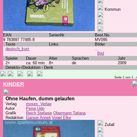
Kommun
EAN
SerienNr
Best.No.
9 783897 77485 8
MV095
Texte
Links
Bilder
deutsch_kurz
...
Bild
Spieler
Dauer
Alter
Sprachen
Jahr
2+
ca. 60 min
8+
de
2009
Detektiv-/Deduktion - Denk
Seite 1 von 1 ..
KINDER
Ohne Haufen, dumm gelaufen
Verlag
moses. Verlag
Autor
Peise Udo
Grafik
Reich Stefanie
Obermann Tatjana
Redaktion
Ganser Anneli
Vogel Elke
Zufall