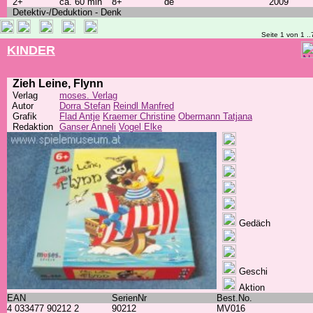
2+
ca. 60 min
8+
de
2009
Detektiv-/Deduktion - Denk
Seite 1 von 1 ..
KINDER
Zieh Leine, Flynn
Verlag
moses. Verlag
Autor
Dorra Stefan
Reindl Manfred
Grafik
Flad Antje
Kraemer Christine
Obermann Tatjana
Redaktion
Ganser Anneli
Vogel Elke
Gedäch
Geschi
Aktion
EAN
SerienNr
Best.No.
4 033477 90212 2
90212
MV016