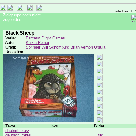
Seite 1 von 1 ..
Zielgruppe noch nicht
zugeordnet
Black Sheep
Verlag
Fantasy Flight Games
Autor
Knizia Reiner
Grafik
Springer Will
Schomburg Brian
Vernon Ursula
Redaktion
Texte
Links
Bilder
deutsch_kurz
...
deutsch_mittel
Bild