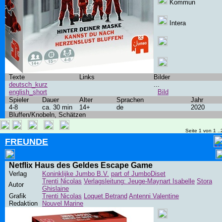
Kommun
Intera
Texte
Links
Bilder
deutsch_kurz
...
english_short
Bild
Spieler
Dauer
Alter
Sprachen
Jahr
4-8
ca. 30 min
14+
de
2020
Bluffen/Knobeln, Schätzen
Seite 1 von 1 ..
FREUNDE
Netflix Haus des Geldes Escape Game
Verlag
Koninklijke Jumbo B.V.
part of JumboDiset
Trenti Nicolas
Verlagsleitung: Jeuge-Maynart Isabelle
Stora
Autor
Ghislaine
Grafik
Trenti Nicolas
Loquet Betrand
Antenni Valentine
Redaktion
Nouvel Marine