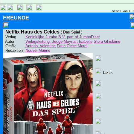
Seite 1 von 1 ..
FREUNDE
Netflix Haus des Geldes
( Das Spiel )
Verlag
Koninklijke Jumbo B.V.
part of JumboDiset
Autor
Verlagsleitung: Jeuge-Maynart Isabelle
Stora Ghislaine
Grafik
Antenni Valentine
Fatio Claire Morel
Redaktion
Nouvel Marine
Taktik