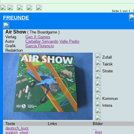
Seite 1 von 1 ..
FREUNDE
Air Show
( The Boardgame )
Verlag
Gen X Games
Autor
Carballar Servando
Valle Pedro
Grafik
Garcia Florencio
Redaktion
Zufall
Taktik
Strate
Kommun
Intera
Texte
Links
Bilder
deutsch_kurz
...
english_short
Bild