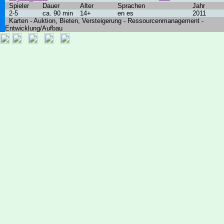
Spieler
Dauer
Alter
Sprachen
Jahr
2-5
ca. 90 min
14+
en es
2011
Karten - Auktion, Bieten, Versteigerung - Ressourcenmanagement -
Entwicklung/Aufbau