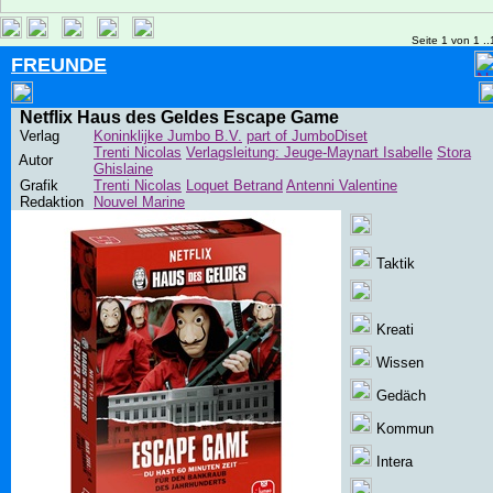
Seite 1 von 1 ..
FREUNDE
Netflix Haus des Geldes Escape Game
Verlag
Koninklijke Jumbo B.V.
part of JumboDiset
Trenti Nicolas
Verlagsleitung: Jeuge-Maynart Isabelle
Stora
Autor
Ghislaine
Grafik
Trenti Nicolas
Loquet Betrand
Antenni Valentine
Redaktion
Nouvel Marine
Taktik
Kreati
Wissen
Gedäch
Kommun
Intera