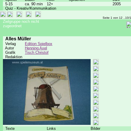
5-15
ca. 90 min
12+
2005
Quiz - Kreativ/Kommunikation
Seite 1 von 12 ..10/
Zielgruppe noch nicht
zugeordnet
Alles Müller
Verlag
Edition Spielbox
Autor
Henning Axel
Grafik
Tisch Christof
Redaktion
Texte
Links
Bilder