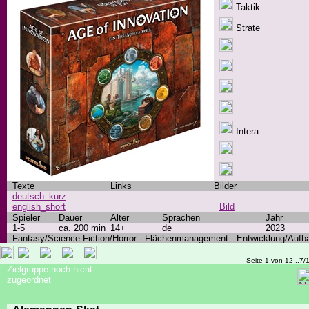
Taktik
Strate
Intera
Texte
Links
Bilder
deutsch_kurz
...
english_short
Bild
Spieler
Dauer
Alter
Sprachen
Jahr
1-5
ca. 200 min
14+
de
2023
Fantasy/Science Fiction/Horror - Flächenmanagement - Entwicklung/Aufb
Seite 1 von 12 ..7/
Zielgruppe noch nicht
zugeordnet