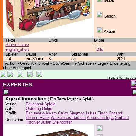
Intera
Geschi
Aktion
Texte
Links
Bilder
deutsch_kurz
...
english_short
Bild
Spieler
Dauer
Alter
Sprachen
Jahr
2-4
ca. 30 min
8+
de
2021
Action - Geschicklichkeit - Such/Sammel/schauen - Lege - Erweiterung
ohne Basisspiel
Seite 1 von 12 ..6/
EXPERTEN
Age of Innovation
( Ein Terra Mystica Spiel )
Verlag
Feuerland Spiele
Autor
Ostertag Helge
Grafik
Escuadero Alvaro Calvo
Siegmon Lukas
Tisch Christof
Heeren Frank
Winkelhaus Bastian
Keutmann Inga
Gerhard
Redaktion
Tischler
Julian Steindorfer