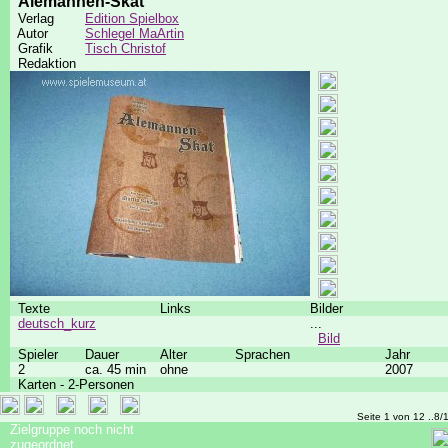
Alemannen-Skat
Verlag
Edition Spielbox
Autor
Schlegel MaArtin
Grafik
Tisch Christof
Redaktion
Texte
Links
Bilder
deutsch_kurz
...
Bild
Spieler
Dauer
Alter
Sprachen
Jahr
2
ca. 45 min
ohne
2007
Karten - 2-Personen
Seite 1 von 12 ..8/
Zielgruppe noch nicht
zugeordnet