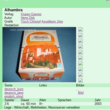
Alhambra
Verlag
Queen Games
Autor
Henn Dirk
Grafik
Tisch Christof
Asselborn Jörg
Redaktion
Texte
Links
Bilder
deutsch_kurz
...
deutsch_lang
Bild
english_short
Spieler
Dauer
Alter
Sprachen
Jahr
2-6
ca. 60 min
8+
2003
Lege - Wirtschaft, Mehrheiten, Ressourcen verwalten