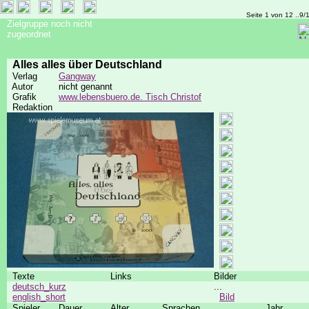
Seite 1 von 12 ..9/
Zielgruppe noch nicht
zugeordnet
Alles alles über Deutschland
Verlag
Gangway
Autor
nicht genannt
Grafik
www.lebensbuero.de. Tisch Christof
Redaktion
Texte
Links
Bilder
deutsch_kurz
...
english_short
Bild
Spieler
Dauer
Alter
Sprachen
Jahr