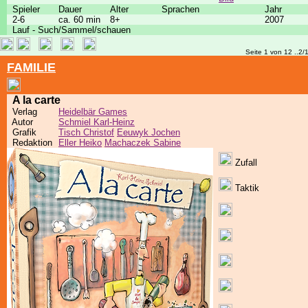
Spieler
Dauer
Alter
Sprachen
Jahr
2-6
ca. 60 min
8+
2007
Lauf - Such/Sammel/schauen
Seite 1 von 12 ..2/
FAMILIE
A la carte
Verlag
Heidelbär Games
Autor
Schmiel Karl-Heinz
Grafik
Tisch Christof
Eeuwyk Jochen
Redaktion
Eller Heiko
Machaczek Sabine
Zufall
Taktik