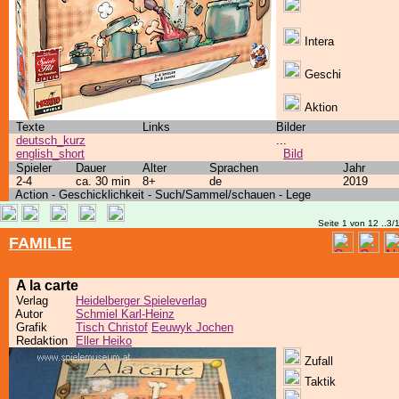
Intera
Geschi
Aktion
Texte
Links
Bilder
deutsch_kurz
...
english_short
Bild
Spieler
Dauer
Alter
Sprachen
Jahr
2-4
ca. 30 min
8+
de
2019
Action - Geschicklichkeit - Such/Sammel/schauen - Lege
Seite 1 von 12 ..3/
FAMILIE
A la carte
Verlag
Heidelberger Spieleverlag
Autor
Schmiel Karl-Heinz
Grafik
Tisch Christof
Eeuwyk Jochen
Redaktion
Eller Heiko
Zufall
Taktik