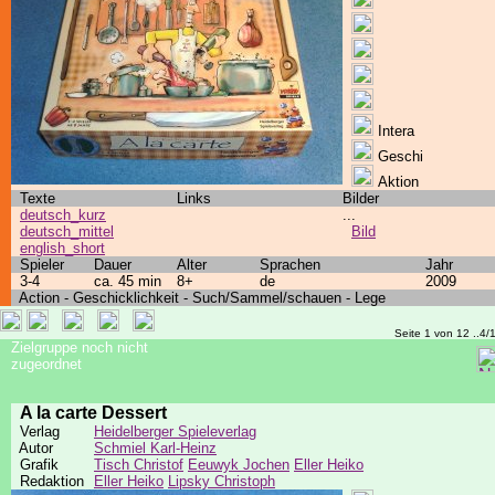
Intera
Geschi
Aktion
Texte
Links
Bilder
deutsch_kurz
...
deutsch_mittel
Bild
english_short
Spieler
Dauer
Alter
Sprachen
Jahr
3-4
ca. 45 min
8+
de
2009
Action - Geschicklichkeit - Such/Sammel/schauen - Lege
Seite 1 von 12 ..4/
Zielgruppe noch nicht
zugeordnet
A la carte Dessert
Verlag
Heidelberger Spieleverlag
Autor
Schmiel Karl-Heinz
Grafik
Tisch Christof
Eeuwyk Jochen
Eller Heiko
Redaktion
Eller Heiko
Lipsky Christoph