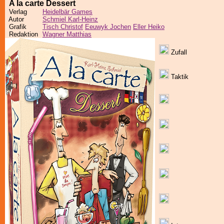
A la carte Dessert
Verlag
Heidelbär Games
Autor
Schmiel Karl-Heinz
Grafik
Tisch Christof
Eeuwyk Jochen
Eller Heiko
Redaktion
Wagner Matthias
Zufall
Taktik