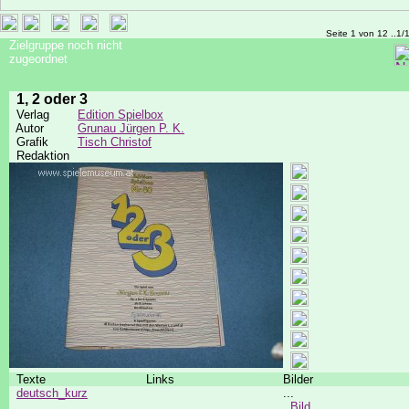
Seite 1 von 12 ..1/
Zielgruppe noch nicht
zugeordnet
1, 2 oder 3
Verlag
Edition Spielbox
Autor
Grunau Jürgen P. K.
Grafik
Tisch Christof
Redaktion
Texte
Links
Bilder
deutsch_kurz
...
Bild