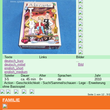
Texte
Links
Bilder
deutsch_kurz
...
deutsch_mittel
Bild
english_short
english_medium
Spieler
Dauer
Alter
Sprachen
Jahr
3-5
ca. 45 min
8+
de
2010
Action - Geschicklichkeit - Such/Sammel/schauen - Lege - Erweiterung
ohne Basisspiel
Seite 1 von 12 ..5/
FAMILIE