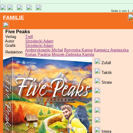
Seite 1 von 1 ..
FAMILIE
Five Peaks
Verlag
Trefl
Autor
Strzelecki Adam
Grafik
Strzelecki Adam
Ambrzykowski Michal
Borynska Karina
Karewicz Agnieszka
Redaktion
Kortas Paulina
Mrozek-Zielinska Kamila
Zufall
Taktik
Strate
Intera