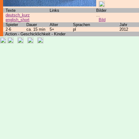
Texte
Links
Bilder
deutsch_kurz
...
english_short
Bild
Spieler
Dauer
Alter
Sprachen
Jahr
2-6
ca. 15 min
5+
pl
2012
Action - Geschicklichkeit - Kinder