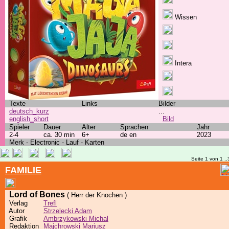
Wissen
Intera
Texte
Links
Bilder
deutsch_kurz
...
english_short
Bild
Spieler
Dauer
Alter
Sprachen
Jahr
2-4
ca. 30 min
6+
de en
2023
Merk - Electronic - Lauf - Karten
Seite 1 von 1 ..
FAMILIE
Lord of Bones
( Herr der Knochen )
Verlag
Trefl
Autor
Strzelecki Adam
Grafik
Ambrzykowski Michal
Redaktion
Majchrowski Mariusz