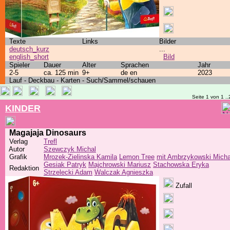
Texte
Links
Bilder
deutsch_kurz
...
english_short
Bild
Spieler
Dauer
Alter
Sprachen
Jahr
2-5
ca. 125 min
9+
de en
2023
Lauf - Deckbau - Karten - Such/Sammel/schauen
Seite 1 von 1 ..
KINDER
Magajaja Dinosaurs
Verlag
Trefl
Autor
Szewczyk Michal
Grafik
Mrozek-Zielinska Kamila
Lemon Tree
mit Ambrzykowski Micha
Gesiak Patryk
Majchrowski Mariusz
Stachowska Eryka
Redaktion
Strzelecki Adam
Walczak Agnieszka
Zufall