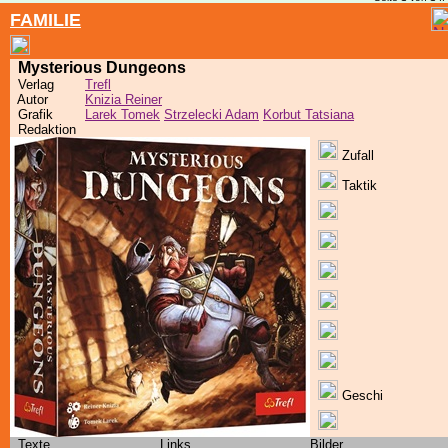
FAMILIE
Mysterious Dungeons
Verlag
Trefl
Autor
Knizia Reiner
Grafik
Larek Tomek
Strzelecki Adam
Korbut Tatsiana
Redaktion
Zufall
Taktik
Geschi
Texte
Links
Bilder