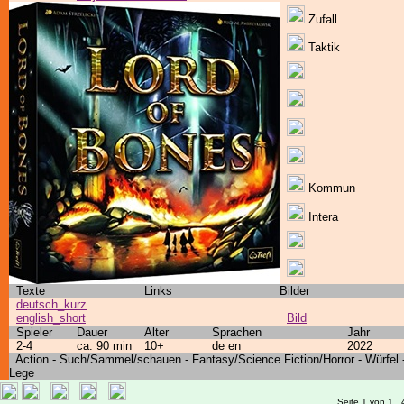
Zufall
Taktik
Kommun
Intera
Texte
Links
Bilder
deutsch_kurz
...
english_short
Bild
Spieler
Dauer
Alter
Sprachen
Jahr
2-4
ca. 90 min
10+
de en
2022
Action - Such/Sammel/schauen - Fantasy/Science Fiction/Horror - Würfel 
Lege
Seite 1 von 1 ..