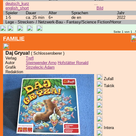
deutsch_kurz
...
english_short
Bild
Spieler
Dauer
Alter
Sprachen
Jahr
1-5
ca. 25 min
6+
de en
2022
Lege - Strecken- / Netzwerk-Bau - Fantasy/Science Fiction/Horror
Seite 1 von 1 ..
FAMILIE
Daj Gryua!
( Schlosseroberer )
Verlag
Trefl
Autor
Steinwender Arno
Hofstätter Ronald
Grafik
Strzelecki Adam
Redaktion
Zufall
Taktik
Intera