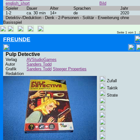
english_short
Bild
Spieler
Dauer
Alter
Sprachen
Jahr
1-2
ca. 30 min
14+
de
2020
Detektiv-/Deduktion - Denk - 2-Personen - Solitär - Erweiterung ohne
Basisspiel
Seite 1 von 1 ..
FREUNDE
Pulp Detective
Verlag
AVStudioGames
Autor
Sanders Todd
Grafik
Sanders Todd
Steeger Properties
Redaktion
Zufall
Taktik
Strate