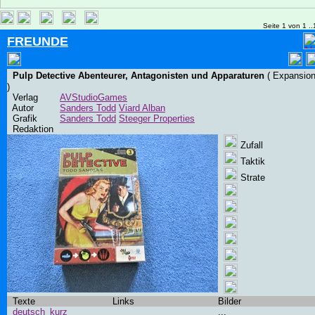
Seite 1 von 1 ..
FREUNDE
Pulp Detective Abenteurer, Antagonisten und Apparaturen
( Expansion
)
Verlag
AVStudioGames
Autor
Sanders Todd
Viard Alban
Grafik
Sanders Todd
Steeger Properties
Redaktion
Zufall
Taktik
Strate
Texte
Links
Bilder
deutsch_kurz
...