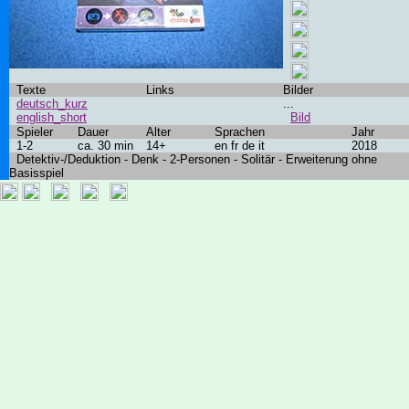
Texte
Links
Bilder
deutsch_kurz
...
english_short
Bild
Spieler
Dauer
Alter
Sprachen
Jahr
1-2
ca. 30 min
14+
en fr de it
2018
Detektiv-/Deduktion - Denk - 2-Personen - Solitär - Erweiterung ohne
Basisspiel