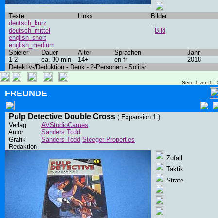
Texte
Links
Bilder
deutsch_kurz
...
deutsch_mittel
Bild
english_short
english_medium
Spieler
Dauer
Alter
Sprachen
Jahr
1-2
ca. 30 min
14+
en fr
2018
Detektiv-/Deduktion - Denk - 2-Personen - Solitär
Seite 1 von 1 ..
FREUNDE
Pulp Detective Double Cross
( Expansion 1 )
Verlag
AVStudioGames
Autor
Sanders Todd
Grafik
Sanders Todd
Steeger Properties
Redaktion
Zufall
Taktik
Strate