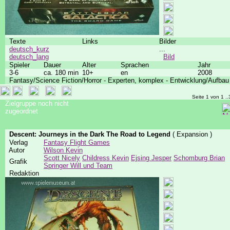
Texte
Links
Bilder
deutsch_kurz
...
deutsch_lang
Bild
Spieler
Dauer
Alter
Sprachen
Jahr
3-6
ca. 180 min
10+
en
2008
Fantasy/Science Fiction/Horror - Experten, komplex - Entwicklung/Aufbau
Seite 1 von 1 ..
Zielgruppe noch nicht
zugeordnet
Descent: Journeys in the Dark The Road to Legend
( Expansion )
Verlag
Fantasy Flight Games
Autor
Wilson Kevin
Scott Nicely
Childress Kevin
Ejsing Jesper
Schomburg Brian
Grafik
Springer Will und Team
Redaktion