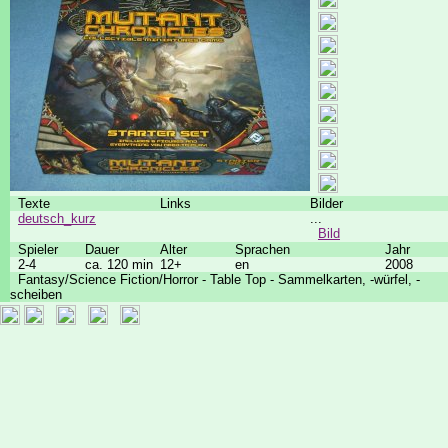
Texte
Links
Bilder
deutsch_kurz
...
Bild
Spieler
Dauer
Alter
Sprachen
Jahr
2-4
ca. 120 min
12+
en
2008
Fantasy/Science Fiction/Horror - Table Top - Sammelkarten, -würfel, -
scheiben