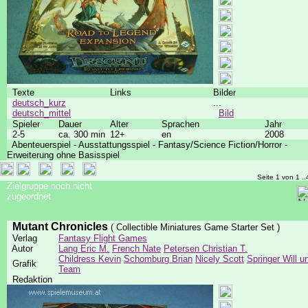
Texte
Links
Bilder
deutsch_kurz
...
deutsch_mittel
Bild
Spieler
Dauer
Alter
Sprachen
Jahr
2-5
ca. 300 min
12+
en
2008
Abenteuerspiel - Ausstattungsspiel - Fantasy/Science Fiction/Horror -
Erweiterung ohne Basisspiel
Seite 1 von 1 ..
Zielgruppe noch nicht
zugeordnet
Mutant Chronicles
( Collectible Miniatures Game Starter Set )
Verlag
Fantasy Flight Games
Autor
Lang Eric M.
French Nate
Petersen Christian T.
Childress Kevin
Schomburg Brian
Nicely Scott
Springer Will u
Grafik
Team
Redaktion