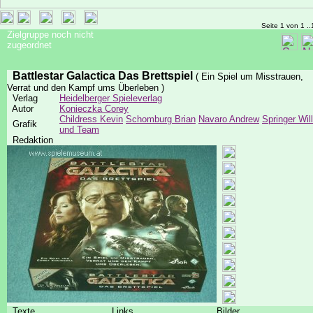
Seite 1 von 1 ..
Zielgruppe noch nicht
zugeordnet
Battlestar Galactica Das Brettspiel
( Ein Spiel um Misstrauen,
Verrat und den Kampf ums Überleben )
Verlag
Heidelberger Spieleverlag
Autor
Konieczka Corey
Childress Kevin
Schomburg Brian
Navaro Andrew
Springer Will
Grafik
und Team
Redaktion
Texte
Links
Bilder