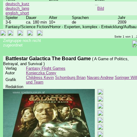
deutsch_kurz
...
deutsch_lang
Bild
english_short
Spieler
Dauer
Alter
Sprachen
Jahr
3-6
ca. 180 min
10+
de
2009
Fantasy/Science Fiction/Horror - Experten, komplex - Entwicklung/Aufbau
Seite 1 von 1 ..
Zielgruppe noch nicht
zugeordnet
Battlestar Galactica The Board Game
( A Game of Politics,
Betrayal, and Survival )
Verlag
Fantasy Flight Games
Autor
Konieczka Corey
Childress Kevin
Schomburg Brian
Navaro Andrew
Springer Will
Grafik
und Team
Redaktion