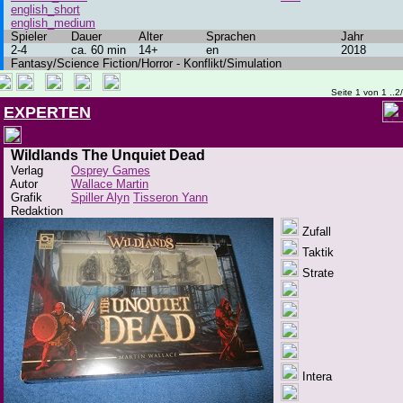
english_short
english_medium
Spieler
Dauer
Alter
Sprachen
Jahr
2-4
ca. 60 min
14+
en
2018
Fantasy/Science Fiction/Horror - Konflikt/Simulation
Seite 1 von 1 ..2
EXPERTEN
Wildlands The Unquiet Dead
Verlag
Osprey Games
Autor
Wallace Martin
Grafik
Spiller Alyn
Tisseron Yann
Redaktion
Zufall
Taktik
Strate
Intera