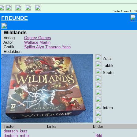
Seite 1 von 1 ..1
FREUNDE
Wildlands
Verlag
Osprey Games
Autor
Wallace Martin
Grafik
Spiller Alyn
Tisseron Yann
Redaktion
Zufall
Taktik
Strate
Intera
Texte
Links
Bilder
deutsch_kurz
...
deutsch_mittel
Bild