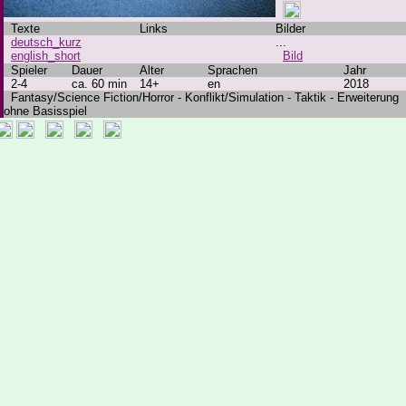
Texte
Links
Bilder
deutsch_kurz
...
english_short
Bild
Spieler
Dauer
Alter
Sprachen
Jahr
2-4
ca. 60 min
14+
en
2018
Fantasy/Science Fiction/Horror - Konflikt/Simulation - Taktik - Erweiterung
ohne Basisspiel