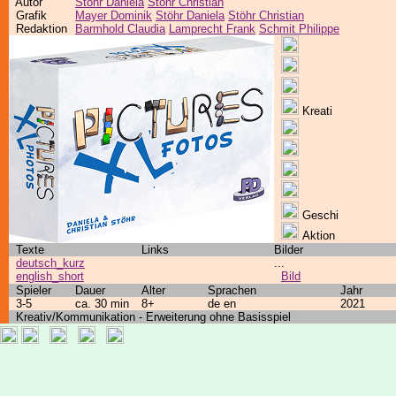
Autor
Stöhr Daniela
Stöhr Christian
Grafik
Mayer Dominik
Stöhr Daniela
Stöhr Christian
Redaktion
Barmhold Claudia
Lamprecht Frank
Schmit Philippe
Kreati
Geschi
Aktion
Texte
Links
Bilder
deutsch_kurz
...
english_short
Bild
Spieler
Dauer
Alter
Sprachen
Jahr
3-5
ca. 30 min
8+
de en
2021
Kreativ/Kommunikation - Erweiterung ohne Basisspiel