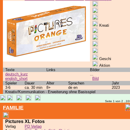
Kreati
Geschi
Aktion
Texte
Links
Bilder
deutsch_kurz
...
english_short
Bild
Spieler
Dauer
Alter
Sprachen
Jahr
3-6
ca. 30 min
8+
de en
2023
Kreativ/Kommunikation - Erweiterung ohne Basisspiel
Seite 1 von 2 ..10
FAMILIE
Pictures XL Fotos
Verlag
PD Verlag