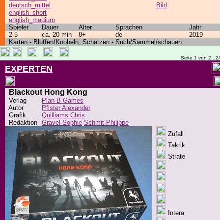
deutsch_mittel
Bild
english_short
english_medium
Spieler
Dauer
Alter
Sprachen
Jahr
2-5
ca. 20 min
8+
de
2019
Karten - Bluffen/Knobeln, Schätzen - Such/Sammel/schauen
Seite 1 von 2 ..2
EXPERTEN
Blackout Hong Kong
Verlag
Plan B Games
Autor
Pfister Alexander
Grafik
Quilliams Chris
Redaktion
Gravel Sophie
Schmit Philippe
Zufall
Taktik
Strate
Intera