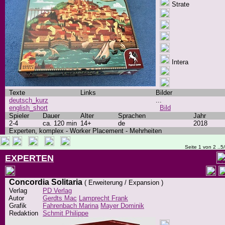
Strate
Intera
Texte
Links
Bilder
deutsch_kurz
...
english_short
Bild
Spieler
Dauer
Alter
Sprachen
Jahr
2-4
ca. 120 min
14+
de
2018
Experten, komplex - Worker Placement - Mehrheiten
Seite 1 von 2 ..5
EXPERTEN
Concordia Solitaria
( Erweiterung / Expansion )
Verlag
PD Verlag
Autor
Gerdts Mac
Lamprecht Frank
Grafik
Fahrenbach Marina
Mayer Dominik
Redaktion
Schmit Philippe