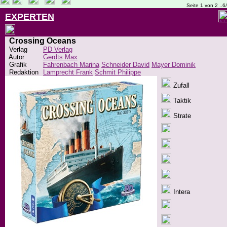
Seite 1 von 2 ..6
EXPERTEN
Crossing Oceans
Verlag
PD Verlag
Autor
Gerdts Max
Grafik
Fahrenbach Marina
Schneider David
Mayer Dominik
Redaktion
Lamprecht Frank
Schmit Philippe
Zufall
Taktik
Strate
Intera