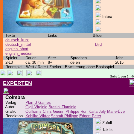
Intera
Texte
Links
Bilder
deutsch_kurz
...
deutsch_mittel
Bild
english_short
english_medium
Spieler
Dauer
Alter
Sprachen
Jahr
2-10
ca. 30 min
8+
de en
2015
Rennspiel - Wett / Rate / Zocker - Erweiterung ohne Basisspiel
Seite 1 von 2 ..4
EXPERTEN
Coimbra
Verlag
Plan B Games
Autor
Gigli Virginio
Brasini Flaminia
Grafik
Quilliams Chris
Guérin Philippe
Ron Karla
Joly Marie-Ève
Redaktion
Kobilke Viktor
Schmit Philippe
Edgert Peter
Zufall
Taktik