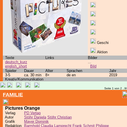
Geschi
Aktion
Texte
Links
Bilder
deutsch_kurz
...
english_short
Bild
Spieler
Dauer
Alter
Sprachen
Jahr
3-5
ca. 30 min
8+
de en
2019
Kreativ/Kommunikation
Seite 1 von 2 ..9
FAMILIE
Pictures Orange
Verlag
PD Verlag
Autor
Stöhr Daniela
Stöhr Christian
Grafik
Mayer Dominik
Redaktion
Barmhold Claudia
Lamprecht Frank
Schmit Philippe