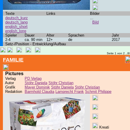
Texte
Links
Bilder
deutsch_kurz
...
deutsch_lang
Bild
english_short
english_long
Spieler
Dauer
Alter
Sprachen
Jahr
2-4
ca. 90 min
12+
de
2017
Setz-/Position - Entwicklung/Aufbau
Seite 1 von 2 ..8
FAMILIE
Pictures
Verlag
PD Verlag
Autor
Stöhr Daniela
Stöhr Christian
Grafik
Mayer Dominik
Stöhr Daniela
Stöhr Christian
Redaktion
Barmhold Claudia
Lamprecht Frank
Schmit Philippe
Kreati