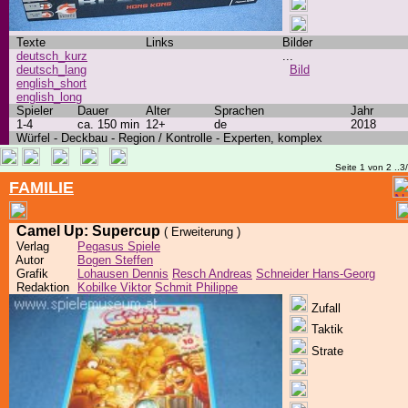
Texte
Links
Bilder
deutsch_kurz
...
deutsch_lang
Bild
english_short
english_long
Spieler
Dauer
Alter
Sprachen
Jahr
1-4
ca. 150 min
12+
de
2018
Würfel - Deckbau - Region / Kontrolle - Experten, komplex
Seite 1 von 2 ..3
FAMILIE
Camel Up: Supercup
( Erweiterung )
Verlag
Pegasus Spiele
Autor
Bogen Steffen
Grafik
Lohausen Dennis
Resch Andreas
Schneider Hans-Georg
Redaktion
Kobilke Viktor
Schmit Philippe
Zufall
Taktik
Strate