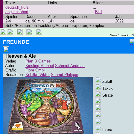
Texte
Links
Bilder
deutsch_kurz
...
english_short
Bild
Spieler
Dauer
Alter
Sprachen
Jahr
2-4
ca. 90 min
14+
de
2022
Setz-/Position - Entwicklung/Aufbau - Experten, komplex
Seite 1 von 2 ..7
FREUNDE
Heaven & Ale
Verlag
Plan B Games
Autor
Kiesling Michael
Schmidt Andreas
Grafik
Fiore GmbH
Redaktion
Kobilke Viktor
Schmit Philippe
Zufall
Taktik
Strate
Intera