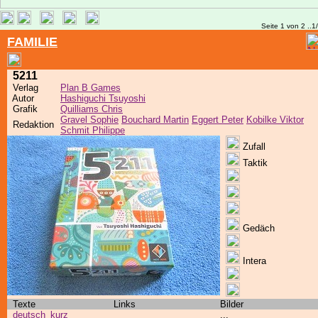
Seite 1 von 2 ..1
FAMILIE
5211
Verlag
Plan B Games
Autor
Hashiguchi Tsuyoshi
Grafik
Quilliams Chris
Gravel Sophie
Bouchard Martin
Eggert Peter
Kobilke Viktor
Redaktion
Schmit Philippe
Zufall
Taktik
Gedäch
Intera
Texte
Links
Bilder
deutsch_kurz
...