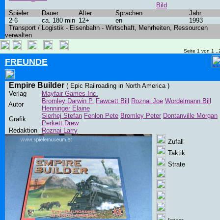
Bild
Spieler
Dauer
Alter
Sprachen
Jahr
2-6
ca. 180 min
12+
en
1993
Transport / Logistik - Eisenbahn - Wirtschaft, Mehrheiten, Ressourcen
verwalten
Seite 1 von 1 ..
FREUNDE
Empire Builder
( Epic Railroading in North America )
Verlag
Mayfair Games Inc.
Bromley Darwin P.
Fawcett Bill
Roznai Joe
Wordelmann Bill
Autor
Henninger Elaine
Sierhej Stefan
Fenlon Pete
Bromley Peter
Dontanville Morgan
Grafik
Perkett Drew
Redaktion
Roznai Larry
Zufall
Taktik
Strate