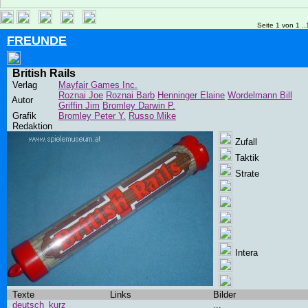
Seite 1 von 1 ..
FREUNDE
British Rails
Verlag
Mayfair Games Inc.
Roznai Joe
Roznai Barb
Henninger Elaine
Wordelmann Bill
Autor
Griffin Jim
Bromley Darwin P.
Grafik
Bromley Peter Y.
Russo Mike
Redaktion
Zufall
Taktik
Strate
Intera
Texte
Links
Bilder
deutsch_kurz
...