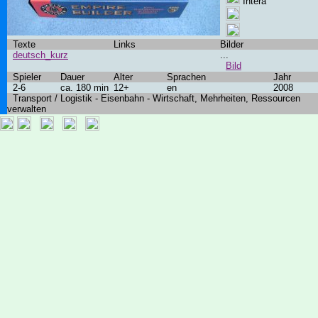
Intera
Texte
Links
Bilder
deutsch_kurz
...
Bild
Spieler
Dauer
Alter
Sprachen
Jahr
2-6
ca. 180 min
12+
en
2008
Transport / Logistik - Eisenbahn - Wirtschaft, Mehrheiten, Ressourcen
verwalten