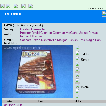
Seite 1 von 1 ..
FREUNDE
Giza
( The Great Pyramid )
Verlag
Mayfair Games Inc.
Heberer David
Charlton Coleman
McGatha Jesse
Rowan
Autor
Richard Thames
Grafik
Cochard David
Dontanville Morgan
Fenlon Pete
Magin Ron
Redaktion
Taktik
Strate
Intera
Texte
Links
Bilder
deutsch_kurz
...