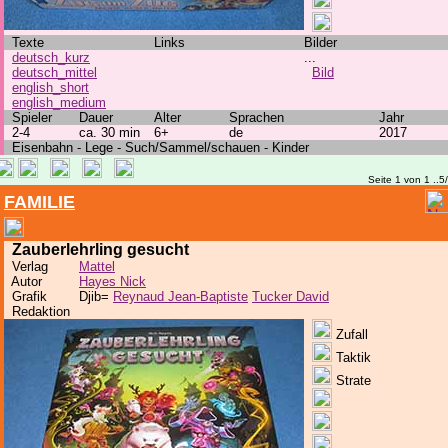
Texte
Links
Bilder
deutsch_kurz
...
deutsch_mittel
Bild
english_short
english_medium
Spieler
Dauer
Alter
Sprachen
Jahr
2-4
ca. 30 min
6+
de
2017
Eisenbahn - Lege - Such/Sammel/schauen - Kinder
Seite 1 von 1 ..5
FAMILIE
Zauberlehrling gesucht
Verlag
Mattel
Autor
Hayes Nick
Grafik
Djib=
Reynaud Jean-Baptiste
Tucker David
Redaktion
Zufall
Taktik
Strate