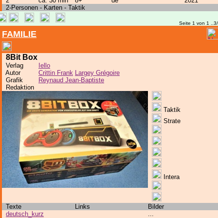
2
ca. 30 min
8+
de
2021
2-Personen - Karten - Taktik
Seite 1 von 1 ..3
FAMILIE
8Bit Box
Verlag
Iello
Autor
Crittin Frank
Largey Grégoire
Grafik
Reynaud Jean-Baptiste
Redaktion
Taktik
Strate
Intera
Texte
Links
Bilder
deutsch_kurz
...