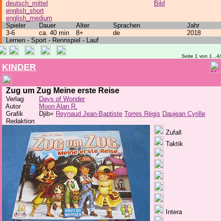
deutsch_mittel
Bild
english_short
english_medium
Spieler
Dauer
Alter
Sprachen
Jahr
3-6
ca. 40 min
8+
de
2018
Lernen - Sport - Rennspiel - Lauf
Seite 1 von 1 ..4
KINDER
Zug um Zug Meine erste Reise
Verlag
Days of Wonder
Autor
Moon Alan R.
Grafik
Djib=
Reynaud Jean-Baptiste
Torres Régis
Daujean Cyrille
Redaktion
Zufall
Taktik
Intera