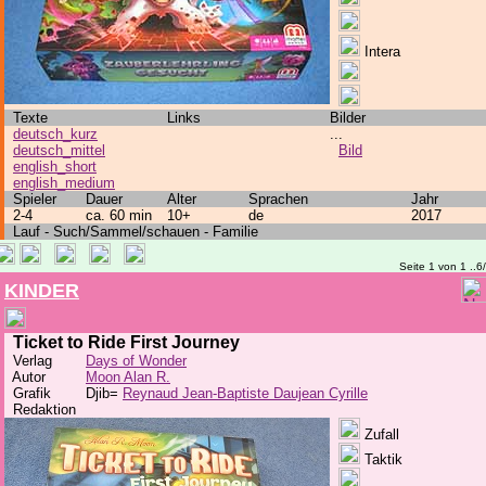
Intera
Texte
Links
Bilder
deutsch_kurz
...
deutsch_mittel
Bild
english_short
english_medium
Spieler
Dauer
Alter
Sprachen
Jahr
2-4
ca. 60 min
10+
de
2017
Lauf - Such/Sammel/schauen - Familie
Seite 1 von 1 ..6
KINDER
Ticket to Ride First Journey
Verlag
Days of Wonder
Autor
Moon Alan R.
Grafik
Djib=
Reynaud Jean-Baptiste Daujean Cyrille
Redaktion
Zufall
Taktik