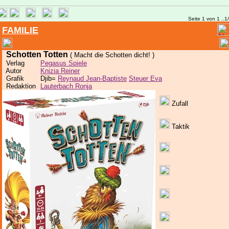
Seite 1 von 1 ..1
FAMILIE
Schotten Totten
( Macht die Schotten dicht! )
Verlag
Pegasus Spiele
Autor
Knizia Reiner
Grafik
Djib=
Reynaud Jean-Baptiste
Steuer Eva
Redaktion
Lauterbach Ronja
Zufall
Taktik