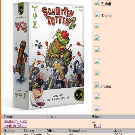
Zufall
Taktik
Intera
Texte
Links
Bilder
deutsch_kurz
...
english_short
Bild
Spieler
Dauer
Alter
Sprachen
Jahr