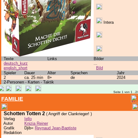
Intera
Texte
Links
Bilder
deutsch_kurz
...
english_short
Bild
Spieler
Dauer
Alter
Sprachen
Jahr
2
ca. 25 min
8+
de
2024
2-Personen - Karten - Taktik
Seite 1 von 1 ..2
FAMILIE
Schotten Totten 2
( Angriff der Clankrieger! )
Verlag
Iello
Autor
Knizia Reiner
Grafik
Djib=
Reynaud Jean-Baptiste
Redaktion