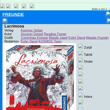
Seite 1 von 1 ..
FREUNDE
Lacrimosa
Verlag
Kosmos Verlag
Autor
Ascensi Gerard
Renalias Ferran
Grafik
Corominas Enrique
Blando Jared
Esbrí David
Meeple Foundry
Redaktion
Esbrí David
KOSMOS Team
Zufall
Taktik
Strate
Intera