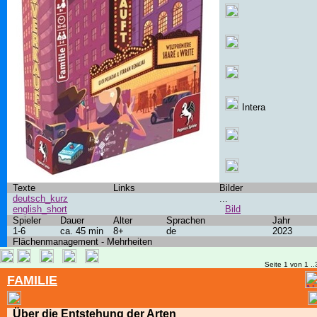
Intera
Texte
Links
Bilder
deutsch_kurz
...
english_short
Bild
Spieler
Dauer
Alter
Sprachen
Jahr
1-6
ca. 45 min
8+
de
2023
Flächenmanagement - Mehrheiten
Seite 1 von 1 ..
FAMILIE
Über die Entstehung der Arten