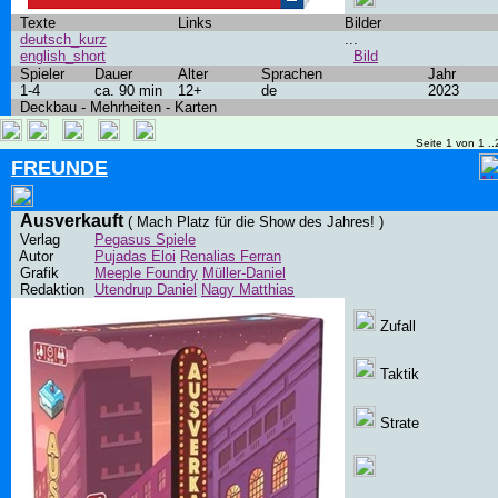
Texte
Links
Bilder
deutsch_kurz
...
english_short
Bild
Spieler
Dauer
Alter
Sprachen
Jahr
1-4
ca. 90 min
12+
de
2023
Deckbau - Mehrheiten - Karten
Seite 1 von 1 ..
FREUNDE
Ausverkauft
( Mach Platz für die Show des Jahres! )
Verlag
Pegasus Spiele
Autor
Pujadas Eloi
Renalias Ferran
Grafik
Meeple Foundry
Müller-Daniel
Redaktion
Utendrup Daniel
Nagy Matthias
Zufall
Taktik
Strate