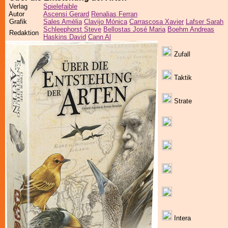
Verlag
Spielefaible
Autor
Ascensi Gerard
Renalias Ferran
Grafik
Sales Amèlia
Clavijo Mónica
Carrascosa Xavier
Lafser Sarah
Schleephorst Steve
Bellostas José Maria
Boehm Andreas
Redaktion
Haskins David
Cann Al
Zufall
Taktik
Strate
Intera