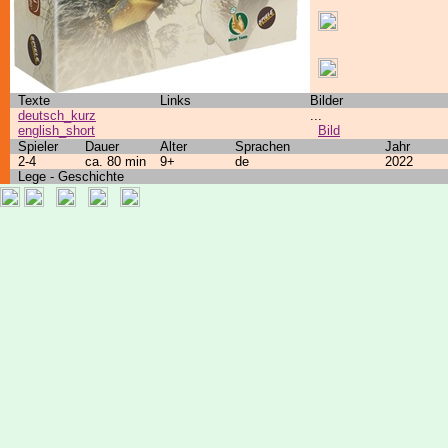
Texte
Links
Bilder
deutsch_kurz
...
english_short
Bild
Spieler
Dauer
Alter
Sprachen
Jahr
2-4
ca. 80 min
9+
de
2022
Lege - Geschichte