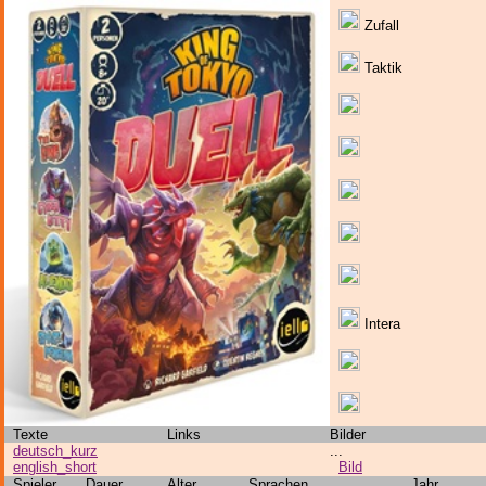
Zufall
Taktik
Intera
Texte
Links
Bilder
deutsch_kurz
...
english_short
Bild
Spieler
Dauer
Alter
Sprachen
Jahr