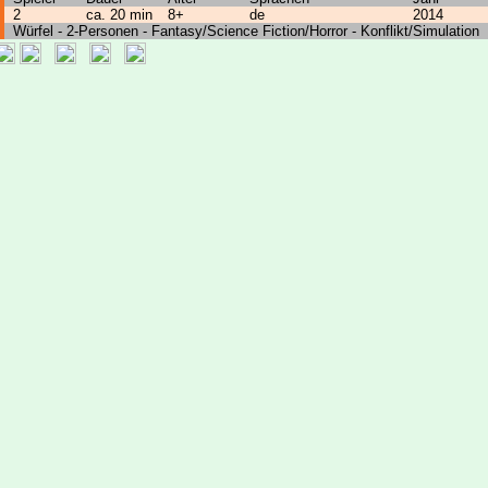
2
ca. 20 min
8+
de
2014
Würfel - 2-Personen - Fantasy/Science Fiction/Horror - Konflikt/Simulation