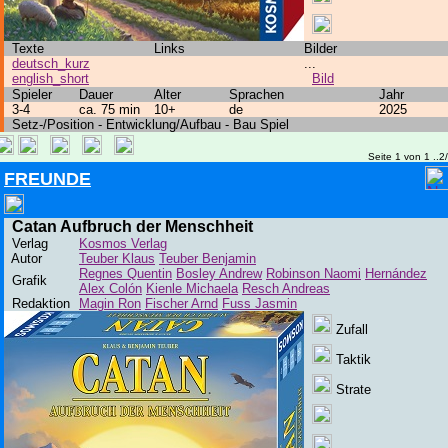
Texte
Links
Bilder
deutsch_kurz
...
english_short
Bild
Spieler
Dauer
Alter
Sprachen
Jahr
3-4
ca. 75 min
10+
de
2025
Setz-/Position - Entwicklung/Aufbau - Bau Spiel
Seite 1 von 1 ..2
FREUNDE
Catan Aufbruch der Menschheit
Verlag
Kosmos Verlag
Autor
Teuber Klaus
Teuber Benjamin
Regnes Quentin
Bosley Andrew
Robinson Naomi
Hernández
Grafik
Alex Colón
Kienle Michaela
Resch Andreas
Redaktion
Magin Ron
Fischer Arnd
Fuss Jasmin
Zufall
Taktik
Strate