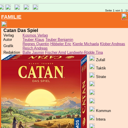
Seite 1 von 1 ..1
FAMILIE
Catan Das Spiel
Verlag
Kosmos Verlag
Autor
Teuber Klaus
Teuber Benjamin
Regnes Quentin
Hibbeler Eric
Kienle Michaela
Klober Andreas
Grafik
Resch Andreas
Redaktion
Balle Jasmin
Fischer Arnd
Landwehr-Rödde Tina
Zufall
Taktik
Strate
Kommun
Intera