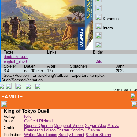
Kommun
Intera
Texte
Links
Bilder
deutsch_kurz
...
english_short
Bild
Spieler
Dauer
Alter
Sprachen
Jahr
3-4
ca. 90 min
12+
de
2022
Setz-/Position - Entwicklung/Aufbau - Experten, komplex -
Such/Sammel/schauen
Seite 1 von 1 ..3
FAMILIE
King of Tokyo Duell
Verlag
Iello
Autor
Garfield Richard
Regnes Quentin
Mougenot Vincet
Szyjan Alex
Mazza
Grafik
Francesco
Loison Tristan
Kondirolli Sabine
Redaktion
Walter Max-Tobias
Baudry Florent
Stadler Stefan