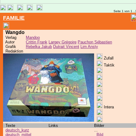
Seite 1 von 1 ..
FAMILIE
Wangdo
Verlag
Mandoo
Autor
Crittin Frank
Largey Grégoire
Pauchon Sébastien
Grafik
Rebelka Jakub
Dutrait Vincent
Lim Ansty
Redaktion
Zufall
Taktik
Intera
Texte
Links
Bilder
deutsch_kurz
...
deutsch_mittel
Bild