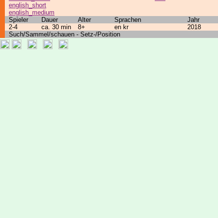
english_short
english_medium
Spieler
Dauer
Alter
Sprachen
Jahr
2-4
ca. 30 min
8+
en kr
2018
Such/Sammel/schauen - Setz-/Position