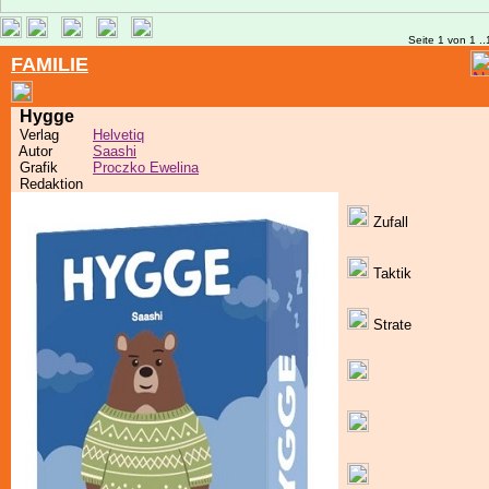
Seite 1 von 1 ..
FAMILIE
Hygge
Verlag
Helvetiq
Autor
Saashi
Grafik
Proczko Ewelina
Redaktion
Zufall
Taktik
Strate