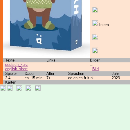
Intera
Texte
Links
Bilder
deutsch_kurz
...
english_short
Bild
Spieler
Dauer
Alter
Sprachen
Jahr
2-4
ca. 15 min
7+
de en es fr it nl
2023
Karten