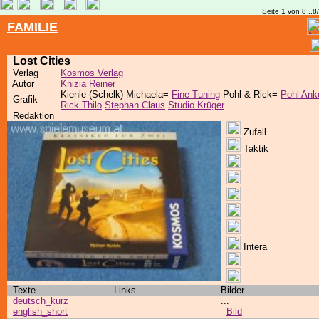
Seite 1 von 8 ..8
FAMILIE
Lost Cities
Verlag
Kosmos Verlag
Autor
Knizia Reiner
Kienle (Schelk) Michaela=
Fine Tuning
Pohl & Rick=
Pohl Ank
Grafik
Rick Thilo
Stephan Claus
Studio Krüger
Redaktion
Zufall
Taktik
Intera
Texte
Links
Bilder
deutsch_kurz
...
english_short
Bild