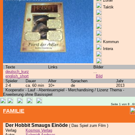
Zufall
Taktik
Kommun
Intera
Texte
Links
Bilder
deutsch_kurz
...
english_short
Bild
Spieler
Dauer
Alter
Sprachen
Jahr
2-4
ca. 60 min
10+
de
2013
Kooperativ - Lauf - Abenteuerspiel - Merchandising / Lizenz Thema -
Erweiterung ohne Basisspiel
Seite 1 von 8 ..6
FAMILIE
Der Hobbit Smaugs Einöde
( Das Spiel zum Film )
Verlag
Kosmos Verlag
Autor
Schmidt Andreas