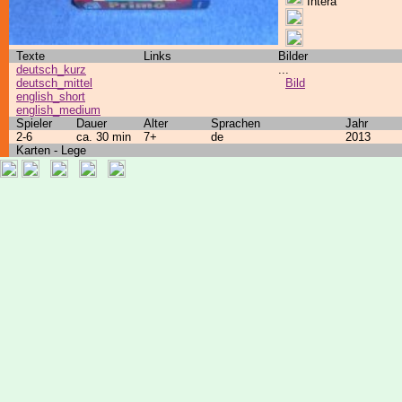
Intera
Texte
Links
Bilder
deutsch_kurz
...
deutsch_mittel
Bild
english_short
english_medium
Spieler
Dauer
Alter
Sprachen
Jahr
2-6
ca. 30 min
7+
de
2013
Karten - Lege