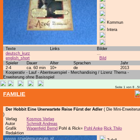
Kommun
Intera
Texte
Links
Bilder
deutsch_kurz
...
english_short
Bild
Spieler
Dauer
Alter
Sprachen
Jahr
2-4
ca. 60 min
10+
de
2013
Kooperativ - Lauf - Abenteuerspiel - Merchandising / Lizenz Thema -
Erweiterung ohne Basisspiel
Seite 1 von 8 ..5
FAMILIE
Der Hobbit Eine Unerwartete Reise Fürst der Adler
( Die Mini-Erweiteru
)
Verlag
Kosmos Verlag
Autor
Schmidt Andreas
Grafik
Wagenfeld Bernd
Pohl & Rick=
Pohl Anke
Rick Thilo
Redaktion