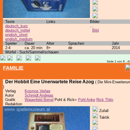
Texte
Links
Bilder
deutsch_kurz
...
deutsch_mittel
Bild
english_short
english_medium
Spieler
Dauer
Alter
Sprachen
Jahr
2-4
ca. 20 min
8+
de
2014
Würfel - Such/Sammel/schauen
Seite 1 von 8 ..4
FAMILIE
Der Hobbit Eine Unerwartete Reise Azog
( Die Mini-Erweiteru
)
Verlag
Kosmos Verlag
Autor
Schmidt Andreas
Grafik
Wagenfeld Bernd
Pohl & Rick=
Pohl Anke
Rick Thilo
Redaktion
Zufall
Taktik