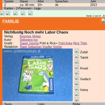
Spieler
Dauer
Alter
Sprachen
Jahr
2
ca. 40 min
10+
de
2013
Karten - 2-Personen - Lege
Seite 1 von 8 ..9
FAMILIE
Nichtlustig Noch mehr Labor Chaos
Verlag
Kosmos Verlag
Autor
Dekoning Ivo
Grafik
Sauer Joscha
Pohl & Rick=
Pohl Anke
Rick Thilo
Redaktion
Rapp Sebastian
Stadler Stefan
Zufall
Taktik
Kreati
Gedäch
Intera
Texte
Links
Bilder