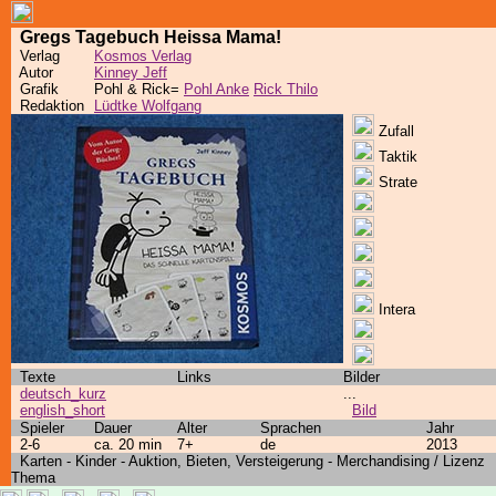
Gregs Tagebuch Heissa Mama!
Verlag
Kosmos Verlag
Autor
Kinney Jeff
Grafik
Pohl & Rick=
Pohl Anke
Rick Thilo
Redaktion
Lüdtke Wolfgang
Zufall
Taktik
Strate
Intera
Texte
Links
Bilder
deutsch_kurz
...
english_short
Bild
Spieler
Dauer
Alter
Sprachen
Jahr
2-6
ca. 20 min
7+
de
2013
Karten - Kinder - Auktion, Bieten, Versteigerung - Merchandising / Lizenz
Thema