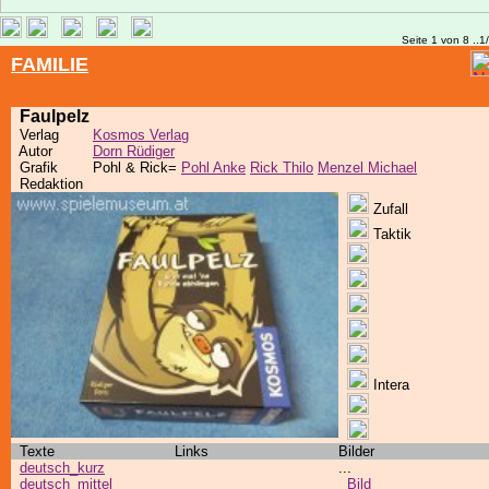
Seite 1 von 8 ..1
FAMILIE
Faulpelz
Verlag
Kosmos Verlag
Autor
Dorn Rüdiger
Grafik
Pohl & Rick=
Pohl Anke
Rick Thilo
Menzel Michael
Redaktion
Zufall
Taktik
Intera
Texte
Links
Bilder
deutsch_kurz
...
deutsch_mittel
Bild