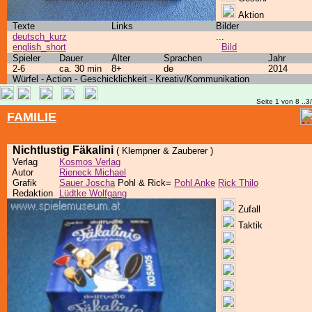
Aktion
Texte
Links
Bilder
deutsch_kurz
...
english_short
Bild
Spieler
Dauer
Alter
Sprachen
Jahr
2-6
ca. 30 min
8+
de
2014
Würfel - Action - Geschicklichkeit - Kreativ/Kommunikation
Seite 1 von 8 ..3
FAMILIE
Nichtlustig Fäkalini
( Klempner & Zauberer )
Verlag
Kosmos Verlag
Autor
Rieneck Michael
Grafik
Sauer Joscha
Pohl & Rick=
Pohl Anke
Rick Thilo
Redaktion
Lüdtke Wolfgang
Zufall
Taktik