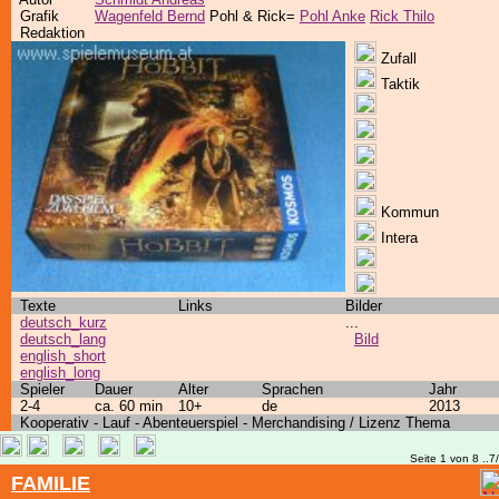
Grafik
Wagenfeld Bernd
Pohl & Rick=
Pohl Anke
Rick Thilo
Redaktion
Zufall
Taktik
Kommun
Intera
Texte
Links
Bilder
deutsch_kurz
...
deutsch_lang
Bild
english_short
english_long
Spieler
Dauer
Alter
Sprachen
Jahr
2-4
ca. 60 min
10+
de
2013
Kooperativ - Lauf - Abenteuerspiel - Merchandising / Lizenz Thema
Seite 1 von 8 ..7
FAMILIE