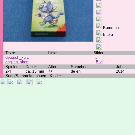
Kommun
Intera
Texte
Links
Bilder
deutsch_kurz
...
english_short
Bild
Spieler
Dauer
Alter
Sprachen
Jahr
2-4
ca. 15 min
7+
de en
2014
Such/Sammel/schauen - Kinder