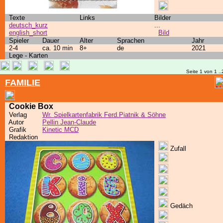
Texte
Links
Bilder
deutsch_kurz
...
english_short
Bild
Spieler
Dauer
Alter
Sprachen
Jahr
2-4
ca. 10 min
8+
de
2021
Lege - Karten
Seite 1 von 1 ..
FAMILIE
Cookie Box
Verlag
Wr. Spielkartenfabrik Ferd.Piatnik & Söhne
Autor
Pellin Jean-Claude
Grafik
Kinetic MCD
Redaktion
Zufall
Gedäch