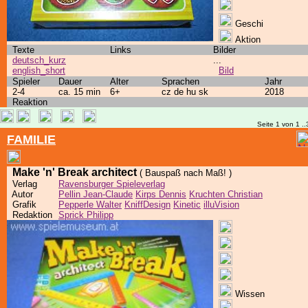
Geschi
Aktion
Texte
Links
Bilder
deutsch_kurz
...
english_short
Bild
Spieler
Dauer
Alter
Sprachen
Jahr
2-4
ca. 15 min
6+
cz de hu sk
2018
Reaktion
Seite 1 von 1 ..
FAMILIE
Make 'n' Break architect
( Bauspaß nach Maß! )
Verlag
Ravensburger Spieleverlag
Autor
Pellin Jean-Claude
Kirps Dennis
Kruchten Christian
Grafik
Pepperle Walter
KniffDesign
Kinetic
illuVision
Redaktion
Sprick Philipp
Wissen