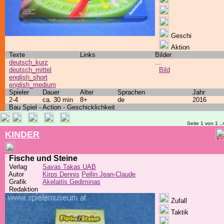
Geschi
Aktion
Texte
Links
Bilder
deutsch_kurz
...
deutsch_mittel
Bild
english_short
english_medium
Spieler
Dauer
Alter
Sprachen
Jahr
2-4
ca. 30 min
8+
de
2016
Bau Spiel - Action - Geschicklichkeit
Seite 1 von 1 ..
KINDER
Fische und Steine
Verlag
Savas Takas UAB
Autor
Kirps Dennis
Pellin Jean-Claude
Grafik
Akelaitis Gediminas
Redaktion
Zufall
Taktik