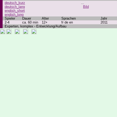
deutsch_kurz
...
deutsch_lang
Bild
english_short
english_long
Spieler
Dauer
Alter
Sprachen
Jahr
2-4
ca. 60 min
12+
fr de en
2011
Experten, komplex - Entwicklung/Aufbau