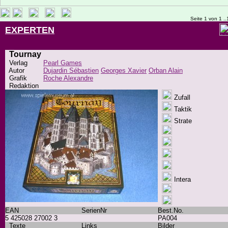
Seite 1 von 1 ..
EXPERTEN
Tournay
Verlag
Pearl Games
Autor
Dujardin Sébastien
Georges Xavier
Orban Alain
Grafik
Roche Alexandre
Redaktion
Zufall
Taktik
Strate
Intera
EAN
SerienNr
Best.No.
5 425028 27002 3
PA004
Texte
Links
Bilder