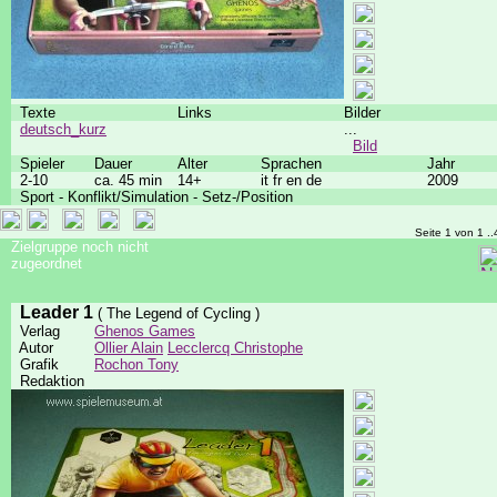
Texte
Links
Bilder
deutsch_kurz
...
Bild
Spieler
Dauer
Alter
Sprachen
Jahr
2-10
ca. 45 min
14+
it fr en de
2009
Sport - Konflikt/Simulation - Setz-/Position
Seite 1 von 1 ..
Zielgruppe noch nicht
zugeordnet
Leader 1
( The Legend of Cycling )
Verlag
Ghenos Games
Autor
Ollier Alain
Lecclercq Christophe
Grafik
Rochon Tony
Redaktion