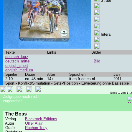
Strate
Intera
Texte
Links
Bilder
deutsch_kurz
...
deutsch_mittel
Bild
english_short
english_medium
Spieler
Dauer
Alter
Sprachen
Jahr
2-10
ca. 45 min
14+
it en fr de es nl
2011
Sport - Konflikt/Simulation - Setz-/Position - Erweiterung ohne Basisspiel
Seite 1 von 1 ..
Zielgruppe noch nicht
zugeordnet
The Boss
Verlag
Blackrock Editions
Autor
Ollier Alain
Grafik
Rochon Tony