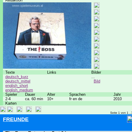
Redaktion
Texte
Links
Bilder
deutsch_kurz
...
deutsch_mittel
Bild
english_short
english_medium
Spieler
Dauer
Alter
Sprachen
Jahr
2-4
ca. 60 min
10+
fr en de
2010
Karten
Seite 1 von 1 ..
FREUNDE