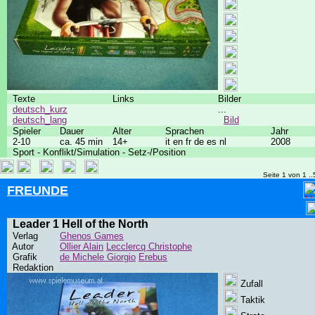
Texte
Links
Bilder
deutsch_kurz
...
deutsch_lang
Bild
Spieler
Dauer
Alter
Sprachen
Jahr
2-10
ca. 45 min
14+
it en fr de es nl
2008
Sport - Konflikt/Simulation - Setz-/Position
Seite 1 von 1 ..
FREUNDE
Leader 1 Hell of the North
Verlag
Ghenos Games
Autor
Ollier Alain
Lecclercq Christophe
Grafik
de Michele Giorgio
Erebus
Redaktion
Zufall
Taktik