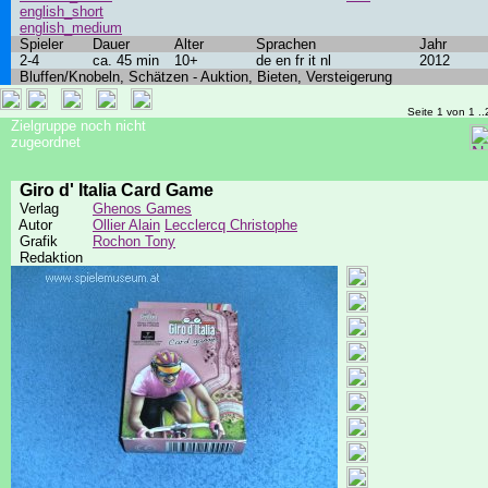
english_short
english_medium
Spieler
Dauer
Alter
Sprachen
Jahr
2-4
ca. 45 min
10+
de en fr it nl
2012
Bluffen/Knobeln, Schätzen - Auktion, Bieten, Versteigerung
Seite 1 von 1 ..
Zielgruppe noch nicht
zugeordnet
Giro d' Italia Card Game
Verlag
Ghenos Games
Autor
Ollier Alain
Lecclercq Christophe
Grafik
Rochon Tony
Redaktion