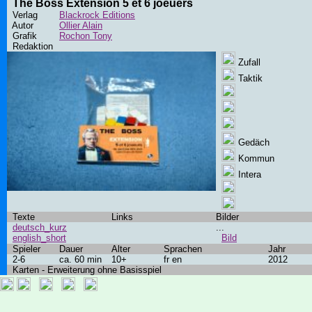
The Boss Extension 5 et 6 joeuers
Verlag
Blackrock Editions
Autor
Ollier Alain
Grafik
Rochon Tony
Redaktion
Zufall
Taktik
Gedäch
Kommun
Intera
Texte
Links
Bilder
deutsch_kurz
...
english_short
Bild
Spieler
Dauer
Alter
Sprachen
Jahr
2-6
ca. 60 min
10+
fr en
2012
Karten - Erweiterung ohne Basisspiel