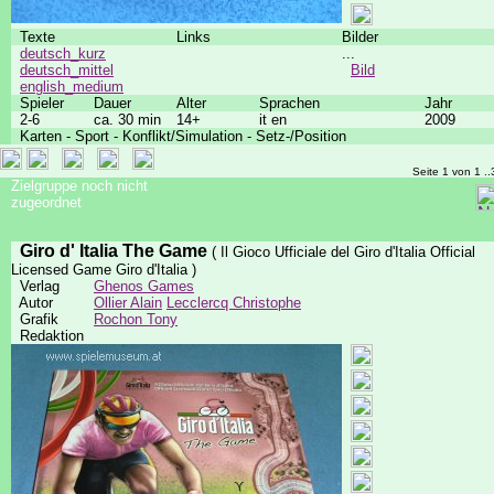
Texte
Links
Bilder
deutsch_kurz
...
deutsch_mittel
Bild
english_medium
Spieler
Dauer
Alter
Sprachen
Jahr
2-6
ca. 30 min
14+
it en
2009
Karten - Sport - Konflikt/Simulation - Setz-/Position
Seite 1 von 1 ..
Zielgruppe noch nicht
zugeordnet
Giro d' Italia The Game
( Il Gioco Ufficiale del Giro d'Italia Official
Licensed Game Giro d'Italia )
Verlag
Ghenos Games
Autor
Ollier Alain
Lecclercq Christophe
Grafik
Rochon Tony
Redaktion