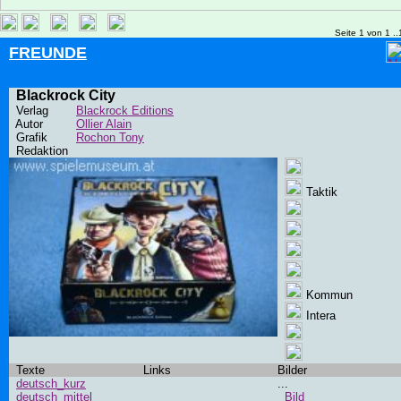
Seite 1 von 1 ..
FREUNDE
Blackrock City
Verlag
Blackrock Editions
Autor
Ollier Alain
Grafik
Rochon Tony
Redaktion
Taktik
Kommun
Intera
Texte
Links
Bilder
deutsch_kurz
...
deutsch_mittel
Bild