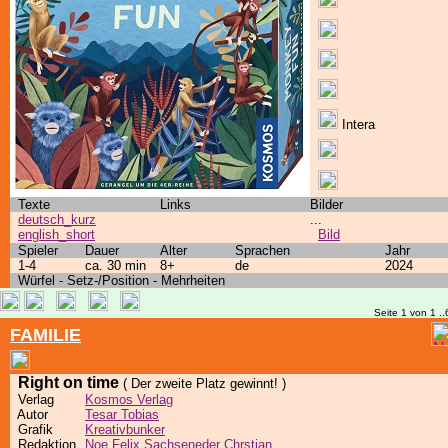
Intera
Texte
Links
Bilder
deutsch_kurz
...
english_short
Bild
Spieler
Dauer
Alter
Sprachen
Jahr
1-4
ca. 30 min
8+
de
2024
Würfel - Setz-/Position - Mehrheiten
Seite 1 von 1 ..
FAMILIE
Right on time
( Der zweite Platz gewinnt! )
Verlag
Kosmos Verlag
Autor
Tesar Tobias
Grafik
Kreativbunker
Redaktion
Noe Felix
Sachseneder Chrstian