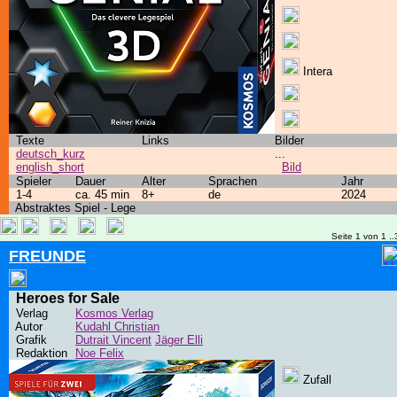
Intera
Texte
Links
Bilder
deutsch_kurz
...
english_short
Bild
Spieler
Dauer
Alter
Sprachen
Jahr
1-4
ca. 45 min
8+
de
2024
Abstraktes Spiel - Lege
Seite 1 von 1 ..
FREUNDE
Heroes for Sale
Verlag
Kosmos Verlag
Autor
Kudahl Christian
Grafik
Dutrait Vincent
Jäger Elli
Redaktion
Noe Felix
Zufall