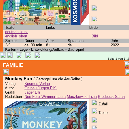
Texte
Links
Bilder
deutsch_kurz
...
english_short
Bild
Spieler
Dauer
Alter
Sprachen
Jahr
2-5
ca. 30 min
8+
de
2022
Karten - Lege - Entwicklung/Aufbau - Bau Spiel
Seite 1 von 1 ..
FAMILIE
Monkey Fun
( Gerangel um die 4er-Reihe )
Verlag
Kosmos Verlag
Autor
Grunau Jürgen P.K.
Grafik
Jäger Elli
Redaktion
Noe Felix Wimmer Laura
Maczkowski Tizia
Brodbeck Sarah
Zufall
Taktik