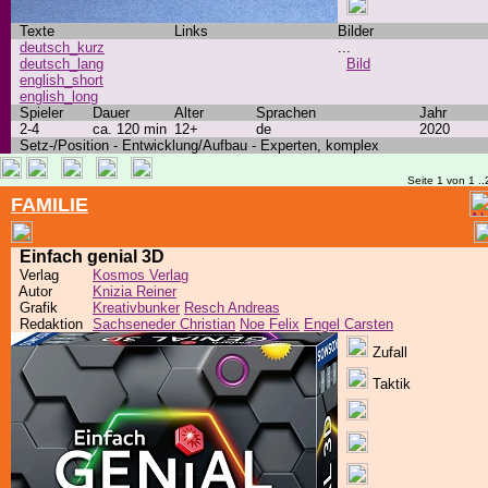
Texte
Links
Bilder
deutsch_kurz
...
deutsch_lang
Bild
english_short
english_long
Spieler
Dauer
Alter
Sprachen
Jahr
2-4
ca. 120 min
12+
de
2020
Setz-/Position - Entwicklung/Aufbau - Experten, komplex
Seite 1 von 1 ..
FAMILIE
Einfach genial 3D
Verlag
Kosmos Verlag
Autor
Knizia Reiner
Grafik
Kreativbunker
Resch Andreas
Redaktion
Sachseneder Christian
Noe Felix
Engel Carsten
Zufall
Taktik