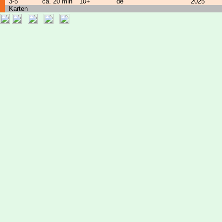
3-5
ca. 20 min
10+
de
2025
Karten