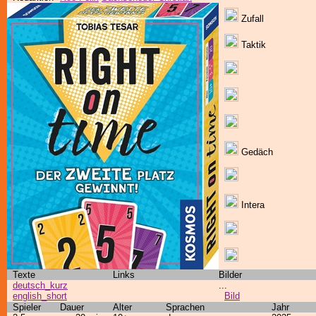
Zufall
Taktik
Gedäch
Intera
Texte
Links
Bilder
deutsch_kurz
...
english_short
Bild
Spieler
Dauer
Alter
Sprachen
Jahr