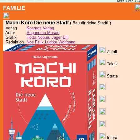
Seite 1 von 1 ..
FAMILIE
Machi Koro Die neue Stadt
( Bau dir deine Stadt! )
Verlag
Kosmos Verlag
Autor
Suganuma Masao
Grafik
Hotta Noburu
Jäger Elli
Redaktion
Noe Felix
Lüdtke Wolfgang
Zufall
Taktik
Strate
Intera