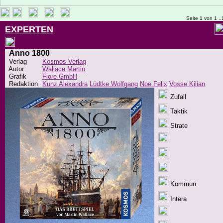
Seite 1 von 1 ..
EXPERTEN
Anno 1800
Verlag
Kosmos Verlag
Autor
Wallace Martin
Grafik
Fiore GmbH
Redaktion
Kunz Alexandra
Lüdtke Wolfgang
Noe Felix
Vosse Kilian
Zufall
Taktik
Strate
Kommun
Intera