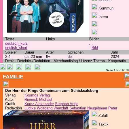
Kommun
Intera
Texte
Links
Bilder
deutsch_kurz
...
english_short
Bild
Spieler
Dauer
Alter
Sprachen
Jahr
2-4
ca. 20 min
8+
de
2024
Denk - Detektiv-/Deduktion - Merchandising / Lizenz Thema - Kooperativ
Seite 1 von 6 ..3
FAMILIE
Der Herr der Ringe Gemeinsam zum Schicksalsberg
Verlag
Kosmos Verlag
Autor
Rieneck Michael
Grafik
Karcz Aleksander
Stephan Antje
Redaktion
Lüdtke Wolfgang
Wenzlaff Sebastian
Neugebauer Peter
Zufall
Taktik