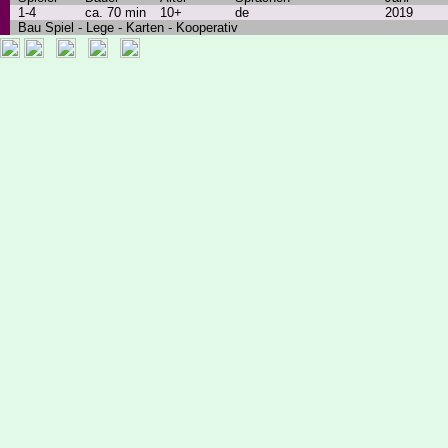
1-4
ca. 70 min
10+
de
2019
Bau Spiel - Lege - Karten - Kooperativ