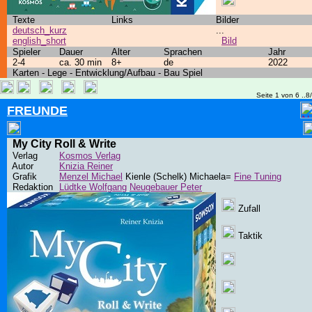
Texte
Links
Bilder
deutsch_kurz
...
english_short
Bild
Spieler
Dauer
Alter
Sprachen
Jahr
2-4
ca. 30 min
8+
de
2022
Karten - Lege - Entwicklung/Aufbau - Bau Spiel
Seite 1 von 6 ..8
FREUNDE
My City Roll & Write
Verlag
Kosmos Verlag
Autor
Knizia Reiner
Grafik
Menzel Michael
Kienle (Schelk) Michaela=
Fine Tuning
Redaktion
Lüdtke Wolfgang
Neugebauer Peter
Zufall
Taktik