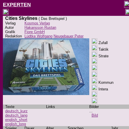
EXPERTEN
Cities Skylines
( Das Brettspiel )
Verlag
Kosmos Verlag
Autor
Hakansson Rustan
Grafik
Fiore GmbH
Redaktion
Lüdtke Wolfgang
Neugebauer Peter
Zufall
Taktik
Strate
Kommun
Intera
Texte
Links
Bilder
deutsch_kurz
...
deutsch_lang
Bild
english_short
english_long
Spieler
Dauer
Alter
Sprachen
Jahr