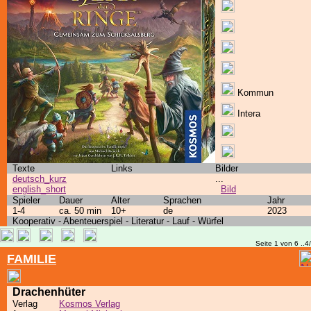
Kommun
Intera
Texte
Links
Bilder
deutsch_kurz
...
english_short
Bild
Spieler
Dauer
Alter
Sprachen
Jahr
1-4
ca. 50 min
10+
de
2023
Kooperativ - Abenteuerspiel - Literatur - Lauf - Würfel
Seite 1 von 6 ..4
FAMILIE
Drachenhüter
Verlag
Kosmos Verlag