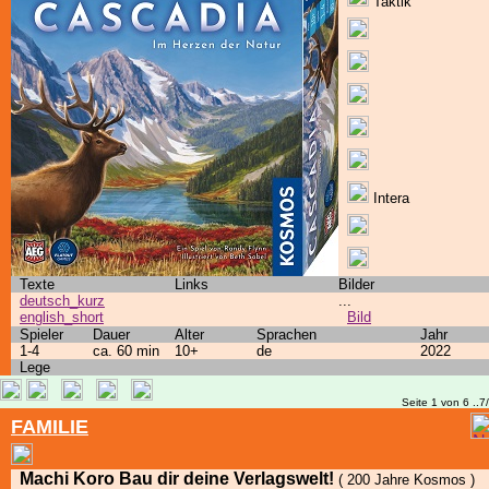
Taktik
Intera
Texte
Links
Bilder
deutsch_kurz
...
english_short
Bild
Spieler
Dauer
Alter
Sprachen
Jahr
1-4
ca. 60 min
10+
de
2022
Lege
Seite 1 von 6 ..7
FAMILIE
Machi Koro Bau dir deine Verlagswelt!
( 200 Jahre Kosmos )