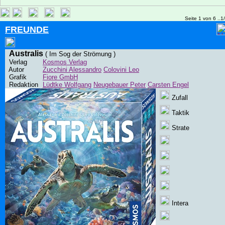
Seite 1 von 6 ..1
FREUNDE
Australis
( Im Sog der Strömung )
Verlag
Kosmos Verlag
Autor
Zucchini Alessandro
Colovini Leo
Grafik
Fiore GmbH
Redaktion
Lüdtke Wolfgang
Neugebauer Peter
Carsten Engel
Zufall
Taktik
Strate
Intera