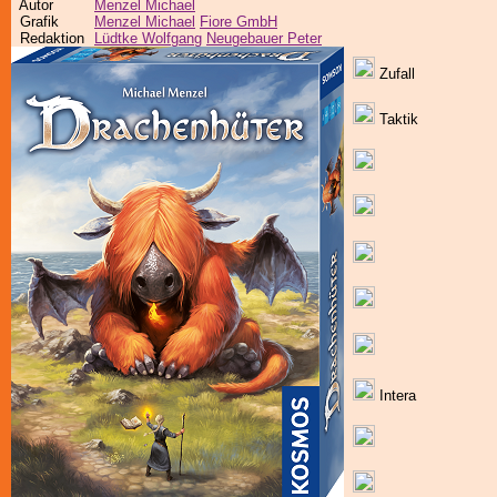
Autor
Menzel Michael
Grafik
Menzel Michael
Fiore GmbH
Redaktion
Lüdtke Wolfgang
Neugebauer Peter
Zufall
Taktik
Intera