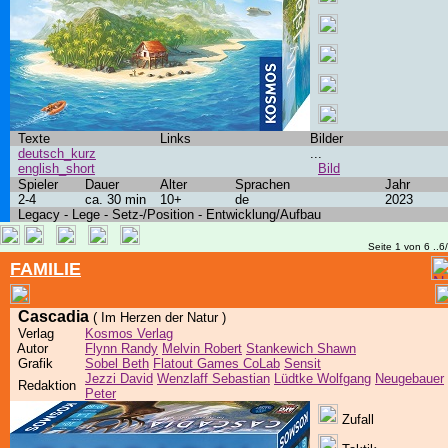
Texte
Links
Bilder
deutsch_kurz
...
english_short
Bild
Spieler
Dauer
Alter
Sprachen
Jahr
2-4
ca. 30 min
10+
de
2023
Legacy - Lege - Setz-/Position - Entwicklung/Aufbau
Seite 1 von 6 ..6
FAMILIE
Cascadia
( Im Herzen der Natur )
Verlag
Kosmos Verlag
Autor
Flynn Randy
Melvin Robert
Stankewich Shawn
Grafik
Sobel Beth
Flatout Games CoLab
Sensit
Jezzi David
Wenzlaff Sebastian
Lüdtke Wolfgang
Neugebauer
Redaktion
Peter
Zufall