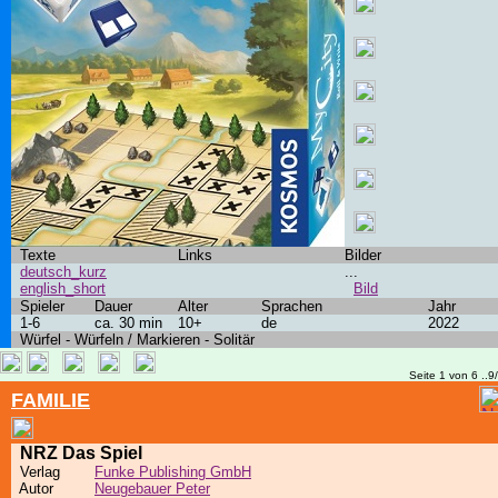
Texte
Links
Bilder
deutsch_kurz
...
english_short
Bild
Spieler
Dauer
Alter
Sprachen
Jahr
1-6
ca. 30 min
10+
de
2022
Würfel - Würfeln / Markieren - Solitär
Seite 1 von 6 ..9
FAMILIE
NRZ Das Spiel
Verlag
Funke Publishing GmbH
Autor
Neugebauer Peter