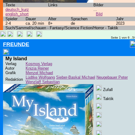
Texte
Links
Bilder
deutsch_kurz
...
english_short
Bild
Spieler
Dauer
Alter
Sprachen
Jahr
2-4
ca. 20 min
8+
de
2023
Such/Sammel/schauen - Fantasy/Science Fiction/Horror - Taktik
Seite 1 von 6 ..5
FREUNDE
My Island
Verlag
Kosmos Verlag
Autor
Knizia Reiner
Grafik
Menzel Michael
Lüdtke Wolfgang
Sieber-Baskal Michael
Neugebauer Peter
Redaktion
Wenzlaff Sebastian
Zufall
Taktik