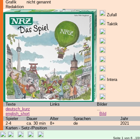
Grafik
nicht genannt
Redaktion
Zufall
Taktik
Intera
Texte
Links
Bilder
deutsch_kurz
...
english_short
Bild
Spieler
Dauer
Alter
Sprachen
Jahr
2-4
ca. 30 min
8+
de
2021
Karten - Setz-/Position
Seite 1 von 6 ..10