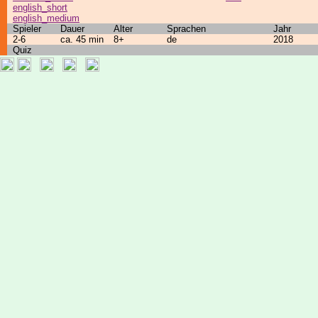
english_short
english_medium
Spieler
Dauer
Alter
Sprachen
Jahr
2-6
ca. 45 min
8+
de
2018
Quiz