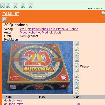
Seite 1 von 1 ..
FAMILIE
20 Questions
Verlag
Wr. Spielkartenfabrik Ferd.Piatnik & Söhne
Autor
Moog Robert A.
Medrick Scott
Grafik
nicht genannt
Redaktion
Wissen
Texte
Links
Bilder
deutsch_kurz
...
deutsch_mittel
Bild