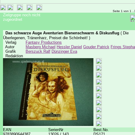
Seite 1 von 1 ..
Zielgruppe noch nicht
zugeordnet
Das schwarze Auge Aventurien Bienenschwarm & Diskusflug
( Die
Überlegenen, Tränenharz, Preiset die Schönheit! )
Verlag
Fantasy Productions
Autor
Masberg Michael
Hessler Daniel
Gouder Patrick
Frings Steph
Grafik
Berszuck Ralf
Dünzinger Eva
Redaktion
EAN
SerienNr
Best.No.
9783890644387
13026 / 143
DS171