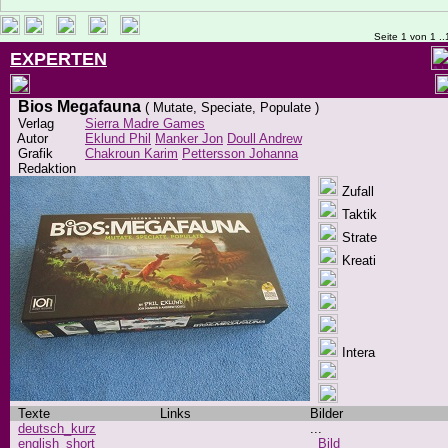
Seite 1 von 1 ..
EXPERTEN
Bios Megafauna
( Mutate, Speciate, Populate )
Verlag
Sierra Madre Games
Autor
Eklund Phil
Manker Jon
Doull Andrew
Grafik
Chakroun Karim
Pettersson Johanna
Redaktion
Zufall
Taktik
Strate
Kreati
Intera
Texte
Links
Bilder
deutsch_kurz
...
english_short
Bild