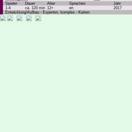
Spieler
Dauer
Alter
Sprachen
Jahr
1-4
ca. 120 min
12+
en
2017
Entwicklung/Aufbau - Experten, komplex - Karten