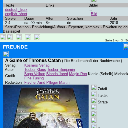
Texte
Links
Bilder
deutsch_kurz
...
english_short
Bild
Spieler
Dauer
Alter
Sprachen
Jahr
2-4
ca. 90 min
8+
de
2018
Setz-/Position - Entwicklung/Aufbau - Experten, komplex - Erweiterung oh
Basisspiel
Seite 1 von 3 ..5
FREUNDE
A Game of Thrones Catan
( Die Bruderschaft der Nachtwache )
Verlag
Kosmos Verlag
Autor
Teuber Klaus
Teuber Benjamin
Baga Volkan
Blando Jared
Magin Ron
Kienle (Schelk) Michael
Grafik
Fine Tuning
Redaktion
Fischer Arnd
Pfleger Martin
Zufall
Taktik
Strate