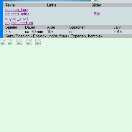
Texte
Links
Bilder
deutsch_kurz
...
deutsch_mittel
Bild
english_short
english_medium
Spieler
Dauer
Alter
Sprachen
Jahr
2-5
ca. 60 min
10+
en
2015
Setz-/Position - Entwicklung/Aufbau - Experten, komplex