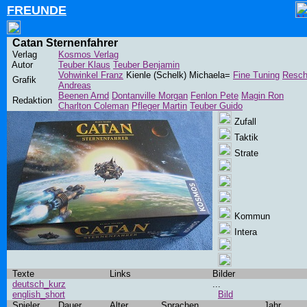
FREUNDE
Catan Sternenfahrer
Verlag
Kosmos Verlag
Autor
Teuber Klaus
Teuber Benjamin
Vohwinkel Franz
Kienle (Schelk) Michaela=
Fine Tuning
Resc
Grafik
Andreas
Beenen Arnd
Dontanville Morgan
Fenlon Pete
Magin Ron
Redaktion
Charlton Coleman
Pfleger Martin
Teuber Guido
Zufall
Taktik
Strate
Kommun
Intera
Texte
Links
Bilder
deutsch_kurz
...
english_short
Bild
Spieler
Dauer
Alter
Sprachen
Jahr