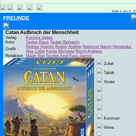
Seite 1 von 3 ..1
FREUNDE
Catan Aufbruch der Menschheit
Verlag
Kosmos Verlag
Autor
Teuber Klaus
Teuber Benjamin
Regnes Quentin
Bosley Andrew
Robinson Naomi
Hernández
Grafik
Alex Colón
Kienle Michaela
Resch Andreas
Redaktion
Magin Ron
Fischer Arnd
Fuss Jasmin
Zufall
Taktik
Strate
Kommun
Intera