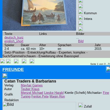
Kommun
Intera
Texte
Links
Bilder
deutsch_kurz
...
english_short
Bild
Spieler
Dauer
Alter
Sprachen
Jahr
2-4
ca. 60 min
10+
en
2015
Setz-/Position - Entwicklung/Aufbau - Experten, komplex -
Such/Sammel/schauen - Erweiterung ohne Basisspiel
Seite 1 von 3 ..7
FREUNDE
Catan Traders & Barbarians
Verlag
Mayfair Games
Autor
Teuber Klaus
Menzel Michael
Lieske Harald
Kienle (Schelk) Michaela=
Fine
Grafik
Tuning
Fenlon Pete
Magin Ron
Redaktion
Zufall