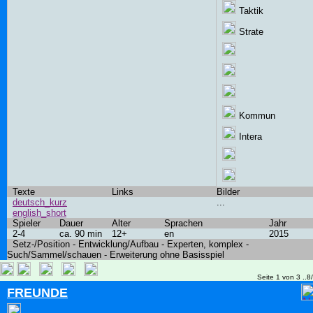
Taktik
Strate
Kommun
Intera
Texte
Links
Bilder
deutsch_kurz
...
english_short
Spieler
Dauer
Alter
Sprachen
Jahr
2-4
ca. 90 min
12+
en
2015
Setz-/Position - Entwicklung/Aufbau - Experten, komplex -
Such/Sammel/schauen - Erweiterung ohne Basisspiel
Seite 1 von 3 ..8
FREUNDE