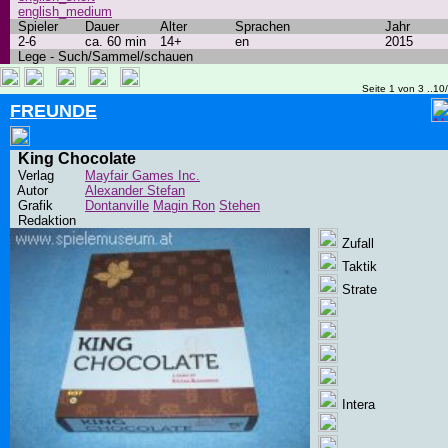
english_medium
Spieler
Dauer
Alter
Sprachen
Jahr
2-6
ca. 60 min
14+
en
2015
Lege - Such/Sammel/schauen
Seite 1 von 3 ..10
FREUNDE
King Chocolate
Verlag
Mayfair Games Inc.
Autor
Alexander Stefan
Grafik
Dontanville
Magin Ron
Stehen
Redaktion
Zufall
Taktik
Strate
Intera