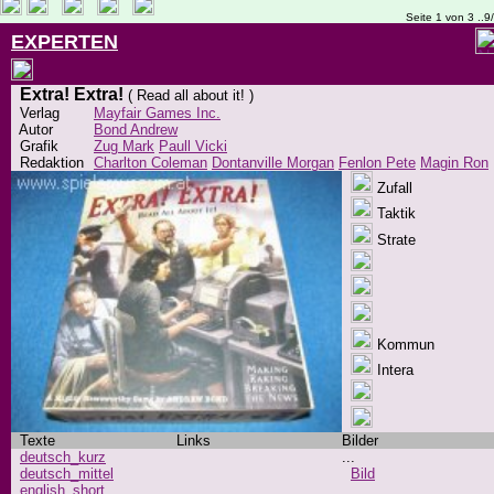
Seite 1 von 3 ..9
EXPERTEN
Extra! Extra!
( Read all about it! )
Verlag
Mayfair Games Inc.
Autor
Bond Andrew
Grafik
Zug Mark
Paull Vicki
Redaktion
Charlton Coleman
Dontanville Morgan
Fenlon Pete
Magin Ron
Zufall
Taktik
Strate
Kommun
Intera
Texte
Links
Bilder
deutsch_kurz
...
deutsch_mittel
Bild
english_short