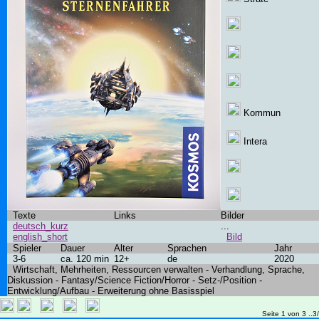
Kommun
Intera
Texte
Links
Bilder
deutsch_kurz
...
english_short
Bild
Spieler
Dauer
Alter
Sprachen
Jahr
3-6
ca. 120 min
12+
de
2020
Wirtschaft, Mehrheiten, Ressourcen verwalten - Verhandlung, Sprache,
Diskussion - Fantasy/Science Fiction/Horror - Setz-/Position -
Entwicklung/Aufbau - Erweiterung ohne Basisspiel
Seite 1 von 3 ..3