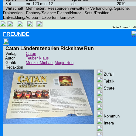
3-4
ca. 120 min
12+
de
2019
Wirtschaft, Mehrheiten, Ressourcen verwalten - Verhandlung, Sprache,
Diskussion - Fantasy/Science Fiction/Horror - Setz-/Position -
Entwicklung/Aufbau - Experten, komplex
Seite 1 von 3 ..4
FREUNDE
Catan Länderszenarien Rickshaw Run
Verlag
Catan
Autor
Teuber Klaus
Grafik
Menzel Michael
Magin Ron
Redaktion
Zufall
Taktik
Strate
Kommun
Intera