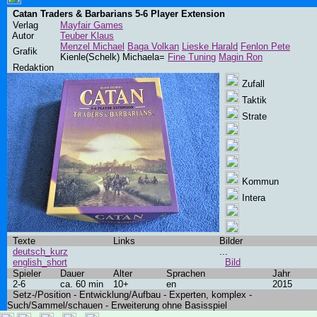
Catan Traders & Barbarians 5-6 Player Extension
Verlag
Mayfair Games
Autor
Teuber Klaus
Menzel Michael
Baga Volkan
Lieske Harald
Fenlon Pete
Grafik
Kienle(Schelk) Michaela=
Fine Tuning
Magin Ron
Redaktion
Zufall
Taktik
Strate
Kommun
Intera
Texte
Links
Bilder
deutsch_kurz
...
english_short
Bild
Spieler
Dauer
Alter
Sprachen
Jahr
2-6
ca. 60 min
10+
en
2015
Setz-/Position - Entwicklung/Aufbau - Experten, komplex -
Such/Sammel/schauen - Erweiterung ohne Basisspiel