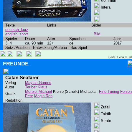
Kommun
Intera
Texte
Links
Bilder
deutsch_kurz
...
english_short
Bild
Spieler
Dauer
Alter
Sprachen
Jahr
3, 4
ca. 90 min
12+
de
2017
Setz-/Position - Entwicklung/Aufbau - Bau Spiel
Seite 1 von 3 ..6
FREUNDE
Catan Seafarer
Verlag
Mayfair Games
Autor
Teuber Klaus
Menzel Michael
Kienle (Schelk) Michaela=
Fine Tuning
Fenlon
Grafik
Pete
Magin Ron
Redaktion
Zufall
Taktik
Strate