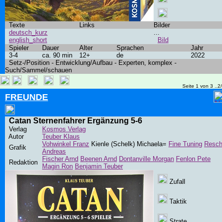
Texte
Links
Bilder
deutsch_kurz
...
english_short
Bild
Spieler
Dauer
Alter
Sprachen
Jahr
3-4
ca. 90 min
12+
de
2022
Setz-/Position - Entwicklung/Aufbau - Experten, komplex -
Such/Sammel/schauen
Seite 1 von 3 ..2
FREUNDE
Catan Sternenfahrer Ergänzung 5-6
Verlag
Kosmos Verlag
Autor
Teuber Klaus
Vohwinkel Franz
Kienle (Schelk) Michaela=
Fine Tuning
Resc
Grafik
Andreas
Fischer Arnd
Beenen Arnd
Dontanville Morgan
Fenlon Pete
Redaktion
Magin Ron
Benjamin Teuber
Zufall
Taktik
Strate