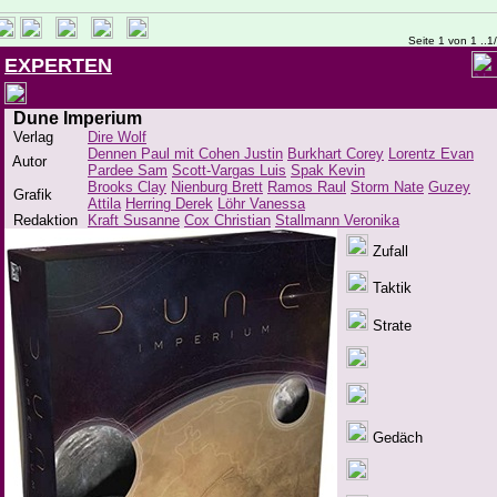
Seite 1 von 1 ..1
EXPERTEN
Dune Imperium
Verlag
Dire Wolf
Dennen Paul mit Cohen Justin
Burkhart Corey
Lorentz Evan
Autor
Pardee Sam
Scott-Vargas Luis
Spak Kevin
Brooks Clay
Nienburg Brett
Ramos Raul
Storm Nate
Guzey
Grafik
Attila
Herring Derek
Löhr Vanessa
Redaktion
Kraft Susanne
Cox Christian
Stallmann Veronika
Zufall
Taktik
Strate
Gedäch