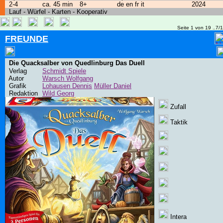
2-4
ca. 45 min
8+
de en fr it
2024
Lauf - Würfel - Karten - Kooperativ
Seite 1 von 19 ..7/
FREUNDE
Die Quacksalber von Quedlinburg Das Duell
Verlag
Schmidt Spiele
Autor
Warsch Wolfgang
Grafik
Lohausen Dennis
Müller Daniel
Redaktion
Wild Georg
Zufall
Taktik
Intera