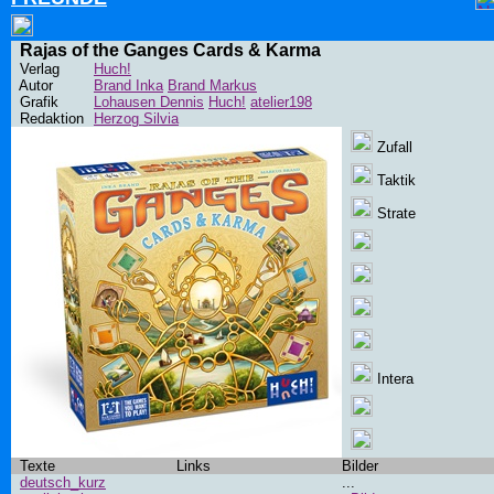
Rajas of the Ganges Cards & Karma
Verlag
Huch!
Autor
Brand Inka
Brand Markus
Grafik
Lohausen Dennis
Huch!
atelier198
Redaktion
Herzog Silvia
Zufall
Taktik
Strate
Intera
Texte
Links
Bilder
deutsch_kurz
...