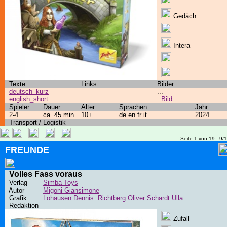
Gedäch
Intera
Texte
Links
Bilder
deutsch_kurz
...
english_short
Bild
Spieler
Dauer
Alter
Sprachen
Jahr
2-4
ca. 45 min
10+
de en fr it
2024
Transport / Logistik
Seite 1 von 19 ..9/
FREUNDE
Volles Fass voraus
Verlag
Simba Toys
Autor
Migoni Giansimone
Grafik
Lohausen Dennis. Richtberg Oliver
Schardt Ulla
Redaktion
Zufall