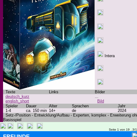
Intera
Texte
Links
Bilder
deutsch_kurz
...
english_short
Bild
Spieler
Dauer
Alter
Sprachen
Jahr
1-4
ca. 150 min
14+
de
2024
Setz-/Position - Entwicklung/Aufbau - Experten, komplex - Erweiterung oh
Basisspiel
Seite 1 von 19 ..3/
FREUNDE