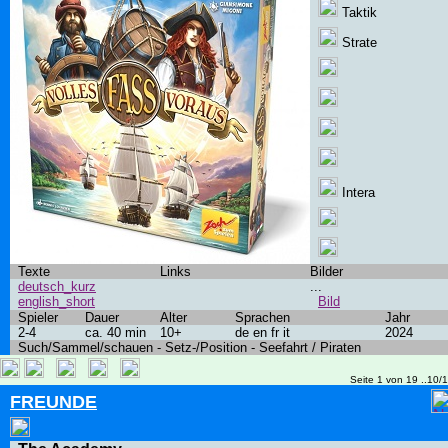
Taktik
Strate
Intera
Texte
Links
Bilder
deutsch_kurz
...
english_short
Bild
Spieler
Dauer
Alter
Sprachen
Jahr
2-4
ca. 40 min
10+
de en fr it
2024
Such/Sammel/schauen - Setz-/Position - Seefahrt / Piraten
Seite 1 von 19 ..10/
FREUNDE