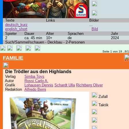
Texte
Links
Bilder
deutsch_kurz
...
english_short
Bild
Spieler
Dauer
Alter
Sprachen
Jahr
2
ca. 45 min
10+
de
2024
Such/Sammel/schauen - Deckbau - 2-Personen
Seite 1 von 19 ..8/
FAMILIE
Die Trödler aus den Highlands
Verlag
Simba Toys
Autor
Rossi Carlo A.
Grafik
Lohausen Dennis
Schardt Ulla
Richtberg Oliver
Redaktion
Alfredo Berni
Zufall
Taktik