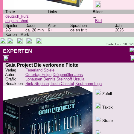
Texte
Links
Bilder
deutsch_kurz
...
english_short
Bild
Spieler
Dauer
Alter
Sprachen
Jahr
2-5
ca. 20 min
6+
de en fr it
2025
Karten - Merk
Seite 1 von 19 ..2/
EXPERTEN
Gaia Project Die verlorene Flotte
Verlag
Feuerland Spiele
Autor
Ostertag Helge
Drögemüller Jens
Grafik
Lohausen Dennis
Steinhoff Ursula
Redaktion
Rink Stephan
Tisch Christof
Keutmann Inga
Zufall
Taktik
Strate