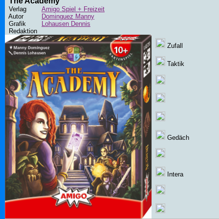
The Academy
Verlag
Amigo Spiel + Freizeit
Autor
Dominguez Manny
Grafik
Lohausen Dennis
Redaktion
Zufall
Taktik
Gedäch
Intera