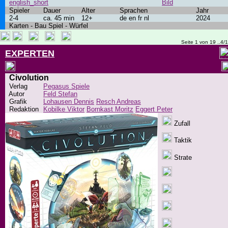
english_short
Bild
Spieler
Dauer
Alter
Sprachen
Jahr
2-4
ca. 45 min
12+
de en fr nl
2024
Karten - Bau Spiel - Würfel
Seite 1 von 19 ..4/
EXPERTEN
Civolution
Verlag
Pegasus Spiele
Autor
Feld Stefan
Grafik
Lohausen Dennis
Resch Andreas
Redaktion
Kobilke Viktor
Bornkast Moritz
Eggert Peter
Zufall
Taktik
Strate