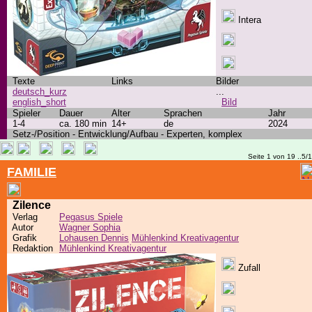
Intera
Texte
Links
Bilder
deutsch_kurz
...
english_short
Bild
Spieler
Dauer
Alter
Sprachen
Jahr
1-4
ca. 180 min
14+
de
2024
Setz-/Position - Entwicklung/Aufbau - Experten, komplex
Seite 1 von 19 ..5/
FAMILIE
Zilence
Verlag
Pegasus Spiele
Autor
Wagner Sophia
Grafik
Lohausen Dennis
Mühlenkind Kreativagentur
Redaktion
Mühlenkind Kreativagentur
Zufall