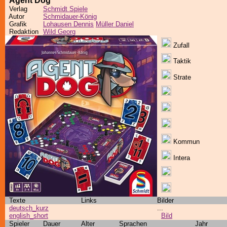
Agent Dog
Verlag
Schmidt Spiele
Autor
Schmidauer-König
Grafik
Lohausen Dennis
Müller Daniel
Redaktion
Wild Georg
Zufall
Taktik
Strate
Kommun
Intera
Texte
Links
Bilder
deutsch_kurz
...
english_short
Bild
Spieler
Dauer
Alter
Sprachen
Jahr