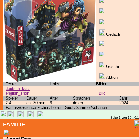
Gedäch
Geschi
Aktion
Texte
Links
Bilder
deutsch_kurz
...
english_short
Bild
Spieler
Dauer
Alter
Sprachen
Jahr
2-4
ca. 30 min
6+
de en
2024
Fantasy/Science Fiction/Horror - Such/Sammel/schauen
Seite 1 von 19 ..6/
FAMILIE