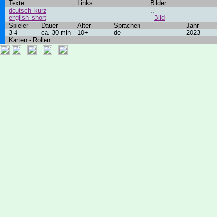
Texte
Links
Bilder
deutsch_kurz
...
english_short
Bild
Spieler
Dauer
Alter
Sprachen
Jahr
3-4
ca. 30 min
10+
de
2023
Karten - Rollen